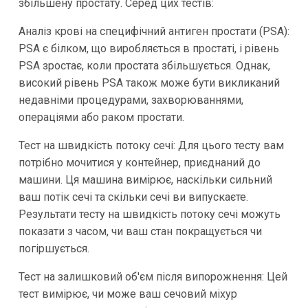
збільшену простату. Серед цих тестів:
Аналіз крові на специфічний антиген простати (PSA):
PSA є білком, що виробляється в простаті, і рівень
PSA зростає, коли простата збільшується. Однак,
високий рівень PSA також може бути викликаний
недавніми процедурами, захворюваннями,
операціями або раком простати.
Тест на швидкість потоку сечі: Для цього тесту вам
потрібно мочитися у контейнер, приєднаний до
машини. Ця машина вимірює, наскільки сильний
ваш потік сечі та скільки сечі ви випускаєте.
Результати тесту на швидкість потоку сечі можуть
показати з часом, чи ваш стан покращується чи
погіршується.
Тест на залишковий об'єм після випорожнення: Цей
тест вимірює, чи може ваш сечовий міхур