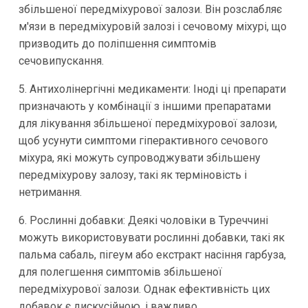
збільшеної передміхурової залози. Він розслабляє
м'язи в передміхуровій залозі і сечовому міхурі, що
призводить до поліпшення симптомів
сечовипускання.
5. Антихолінергічні медикаменти: Іноді ці препарати
призначають у комбінації з іншими препаратами
для лікування збільшеної передміхурової залози,
щоб усунути симптоми гіперактивного сечового
міхура, які можуть супроводжувати збільшену
передміхурову залозу, такі як терміновість і
нетримання.
6. Рослинні добавки: Деякі чоловіки в Туреччині
можуть використовувати рослинні добавки, такі як
пальма сабаль, пігеум або екстракт насіння гарбуза,
для полегшення симптомів збільшеної
передміхурової залози. Однак ефективність цих
добавок є дискусійною, і важливо