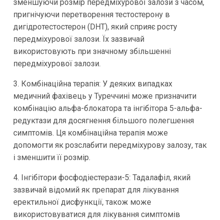
зменшуючи розмір передміхурової залози з часом,
пригнічуючи перетворення тестостерону в
дигідротестостерон (DHT), який сприяє росту
передміхурової залози. Їх зазвичай
використовують при значному збільшенні
передміхурової залози.
3. Комбінаційна терапія: У деяких випадках
медичний фахівець у Туреччині може призначити
комбінацію альфа-блокатора та інгібітора 5-альфа-
редуктази для досягнення більшого полегшення
симптомів. Ця комбінаційна терапія може
допомогти як розслабити передміхурову залозу, так
і зменшити її розмір.
4. Інгібітори фосфодіестерази-5: Тадалафіл, який
зазвичай відомий як препарат для лікування
еректильної дисфункції, також може
використовуватися для лікування симптомів