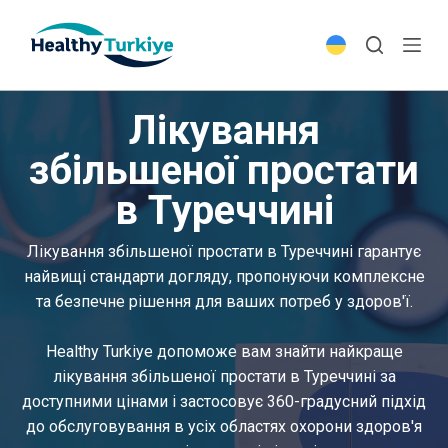
S
k
i
p
Лікування
t
o
збільшеної простати
c
в Туреччині
o
n
t
Лікування збільшеної простати в Туреччині гарантує
e
найвищі стандарти догляду, пропонуючи комплексне
n
та безпечне рішення для ваших потреб у здоров'ї.
t
Healthy Turkiye допоможе вам знайти найкраще
лікування збільшеної простати в Туреччині за
доступними цінами і застосовує 360-градусний підхід
до обслуговування в усіх областях охорони здоров'я