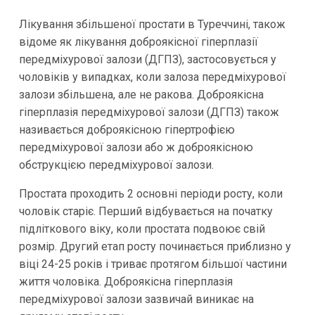
Лікування збільшеної простати в Туреччині, також
відоме як лікування доброякісної гіперплазії
передміхурової залози (ДГПЗ), застосовується у
чоловіків у випадках, коли залоза передміхурової
залози збільшена, але не ракова. Доброякісна
гіперплазія передміхурової залози (ДГПЗ) також
називається доброякісною гіпертрофією
передміхурової залози або ж доброякісною
обструкцією передміхурової залози.
Простата проходить 2 основні періоди росту, коли
чоловік старіє. Перший відбувається на початку
підліткового віку, коли простата подвоює свій
розмір. Другий етап росту починається приблизно у
віці 24-25 років і триває протягом більшої частини
життя чоловіка. Доброякісна гіперплазія
передміхурової залози зазвичай виникає на