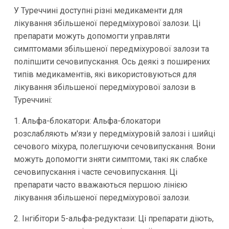
У Туреччині доступні різні медикаменти для
лікування збільшеної передміхурової залози. Ці
препарати можуть допомогти управляти
симптомами збільшеної передміхурової залози та
поліпшити сечовипускання. Ось деякі з поширених
типів медикаментів, які використовуються для
лікування збільшеної передміхурової залози в
Туреччині:
1. Альфа-блокатори: Альфа-блокатори
розслабляють м'язи у передміхуровій залозі і шийці
сечового міхура, полегшуючи сечовипускання. Вони
можуть допомогти зняти симптоми, такі як слабке
сечовипускання і часте сечовипускання. Ці
препарати часто вважаються першою лінією
лікування збільшеної передміхурової залози.
2. Інгібітори 5-альфа-редуктази: Ці препарати діють,