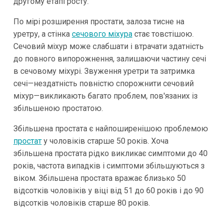
другому етапі росту.
По мірі розширення простати, залоза тисне на
уретру, а стінка
сечового міхура
стає товстішою.
Сечовий міхур може слабшати і втрачати здатність
до повного випорожнення, залишаючи частину сечі
в сечовому міхурі. Звуження уретри та затримка
сечі—нездатність повністю спорожнити сечовий
міхур—викликають багато проблем, пов'язаних із
збільшеною простатою.
Збільшена простата є найпоширенішою проблемою
простат
у чоловіків старше 50 років. Хоча
збільшена простата рідко викликає симптоми до 40
років, частота випадків і симптоми збільшуються з
віком. Збільшена простата вражає близько 50
відсотків чоловіків у віці від 51 до 60 років і до 90
відсотків чоловіків старше 80 років.