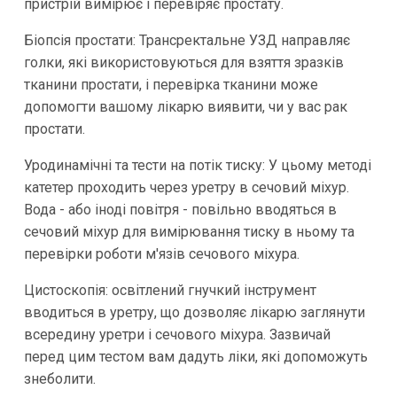
пристрій вимірює і перевіряє простату.
Біопсія простати: Трансректальне УЗД направляє
голки, які використовуються для взяття зразків
тканини простати, і перевірка тканини може
допомогти вашому лікарю виявити, чи у вас рак
простати.
Уродинамічні та тести на потік тиску: У цьому методі
катетер проходить через уретру в сечовий міхур.
Вода - або іноді повітря - повільно вводяться в
сечовий міхур для вимірювання тиску в ньому та
перевірки роботи м'язів сечового міхура.
Цистоскопія: освітлений гнучкий інструмент
вводиться в уретру, що дозволяє лікарю заглянути
всередину уретри і сечового міхура. Зазвичай
перед цим тестом вам дадуть ліки, які допоможуть
знеболити.