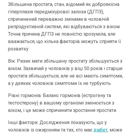
Збільшена простата, стан, відомий як доброякісна
гіперплазія передміхурової залози (ДГПЗ),
спричинений переважно змінами в чоловічій
репродуктивній системі, які відбуваються з віком.
Точна причина ДГПЗ не повністю зрозуміла, але
вважається, що кілька факторів можуть сприяти її
розвитку:
Вік: Ризик мати збільшену простату збільшується з
віком. Зазвичай у чоловіків у віці 50 років і старше
простата збільшується, але не всі мають симптоми,
а у деяких чоловіків симптоми їх не турбують.
Рівні гормонів: Баланс гормонів (естрогену та
тестостерону) в вашому організмі змінюється з
віком, і це може спричинити зростання простати.
Інші фактори: Дослідження показують, що у
чоловіків із ожирінням та тих, хто має
діабет
, може