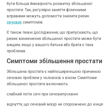
бути більша ймовірність розвитку збільшеної
простати. Так, регулярні заняття фізичними
вправами можуть допомогти знизити ризик
сечових
симптомів.
Є також певні дослідження, що припускають, що
ризик виникнення збільшеної простати може бути
вищим, якщо у вашого батька або брата є така
проблема.
Симптоми збільшення простати
Збільшена простата є найпоширенішою причиною
сечових проблем у чоловіків з віком. Симптоми
збільшеної простати включають:
слабкий потік сечі при сечовипусканні
відчуття, що сечовий міхур не спорожнено до кінця