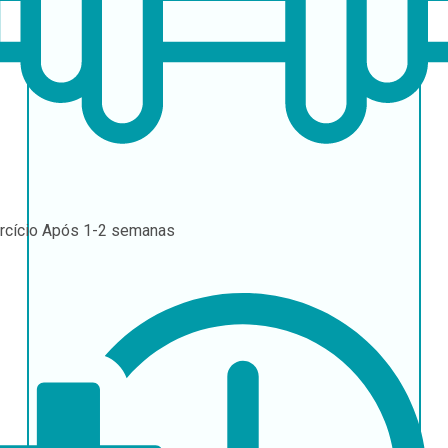
rcício
Após 1-2 semanas