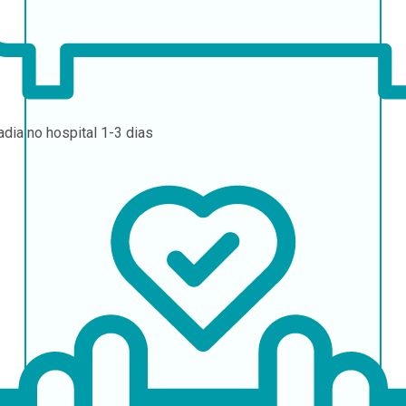
adia no hospital
1-3 dias