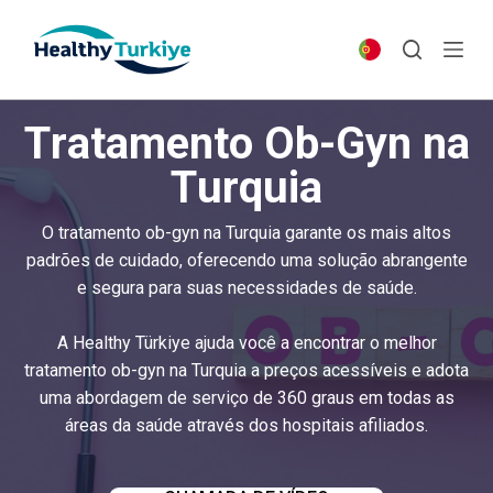
S
k
i
p
Tratamento Ob-Gyn na
t
o
Turquia
c
o
O tratamento ob-gyn na Turquia garante os mais altos
n
padrões de cuidado, oferecendo uma solução abrangente
t
e segura para suas necessidades de saúde.
e
n
A Healthy Türkiye ajuda você a encontrar o melhor
t
tratamento ob-gyn na Turquia a preços acessíveis e adota
uma abordagem de serviço de 360 graus em todas as
áreas da saúde através dos hospitais afiliados.