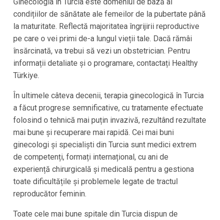
Ginecologia în Turcia este domeniul de bază al
condițiilor de sănătate ale femeilor de la pubertate până
la maturitate. Reflectă majoritatea îngrijirii reproductive
pe care o vei primi de-a lungul vieții tale. Dacă rămâi
însărcinată, va trebui să vezi un obstetrician. Pentru
informații detaliate și o programare, contactați Healthy
Türkiye.
În ultimele câteva decenii, terapia ginecologică în Turcia
a făcut progrese semnificative, cu tratamente efectuate
folosind o tehnică mai puțin invazivă, rezultând rezultate
mai bune și recuperare mai rapidă. Cei mai buni
ginecologi și specialiști din Turcia sunt medici extrem
de competenți, formați internațional, cu ani de
experiență chirurgicală și medicală pentru a gestiona
toate dificultățile și problemele legate de tractul
reproducător feminin.
Toate cele mai bune spitale din Turcia dispun de