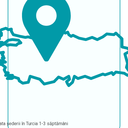
ata șederii în Turcia
1-3 săptămâni