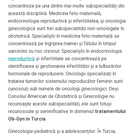
concentreze pe una dintre mai multe subspecialități din
această disciplină. Medicina feto-maternală,
endocrinologia reproductivă și infertilitatea, și oncologia
ginecologică sunt trei subspecialități non-omologate în
obstetrică. Specialiștii în medicina feto-maternală se
concentrează pe îngrijirea mamei și fătului în timpul
sarcinilor cu risc crescut. Specialiștii în endocrinologia
reproductivă
și infertilitate se concentrează pe
identificarea și gestionarea infertilității și a tulburărilor
hormonale de reproducere. Oncologii specializați în
tratarea tumorilor sistemului reproducător feminin sunt
cunoscuți sub numele de oncologi ginecologici. Deși
Consiliul American de Obstetrică și Ginecologie nu
recunoaște aceste subspecialități, ele sunt totuși
recunoscute și semnificative în domeniul
tratamentului
Ob-Gyn în Turcia
.
Ginecologie pediatrică și a adolescenților: În Turcia,