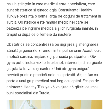
sau la științele în care medicul este specializat, care
sunt obstetrica și ginecologia. Consultanța Healthy
Türkiye prezintă o gamă largă de opțiuni de tratament în
Turcia. Obstetrica este ramura medicinei care se
bazează pe îngrijire medicală și chirurgicală înainte, în
timpul și după ce o femeie dă naștere.
Obstetrica se concentrează pe îngrijirea și menținerea
sănătății generale a femeii în timpul sarcinii. Acest lucru
implică sarcina, nașterea și perioada postpartum. Ob-
gyns pot efectua vizite la cabinet, intervenții chirurgicale
și ajuta la travaliu și naștere. Unii ob-gyns asigură
servicii printr-o practică solo sau privată. Alții o fac ca
parte a unui grup medical mai larg sau spital. Echipa de
asistență Healthy Türkiye vă va ajuta să găsiți cei mai
buni specialiști din Turcia.