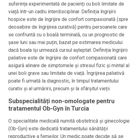
suferința experimentată de pacienți cu boli limitate de
viață într-un cadru interdisciplinar. Definiția îngrijirii
hospice este de îngrijire de confort compasionată (spre
deosebire de îngrijirea curativă) pentru persoanele care
se confruntă cu o boală terminală, cu un prognostic de
șase luni sau mai puțin, bazat pe estimarea medicului
dacă boala își urmează cursul așteptat. Definiția îngrijirii
paliative este de îngrijire de confort compasionată care
asigură alinare de simptomele și stresul fizic și mintal al
unei boli grave sau limitate de viață. Îngrijirea paliativă
poate fi urmată la diagnostic, în timpul tratamentului
curativ și al urmăririi, precum și la sfârșitul vieții.
Subspecialități non-omologate pentru
tratamentul Ob-Gyn în Turcia
O specialitate medicală numită obstetrică și ginecologie
(Ob-Gyn) este dedicată tratamentului sănătății
reproductive a femeilor. Un medic poate decide să se