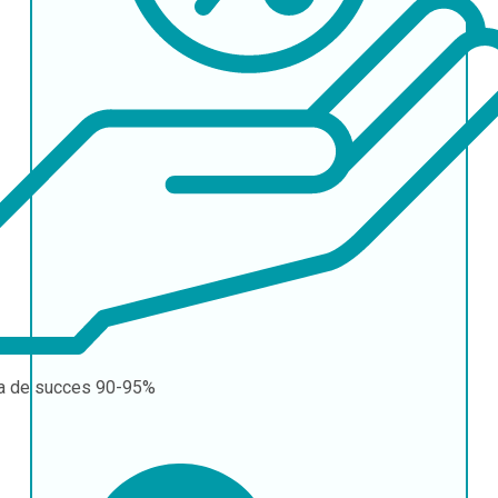
a de succes
90-95%