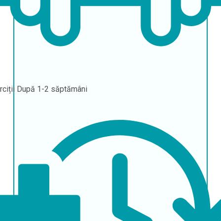
rciții
După 1-2 săptămâni