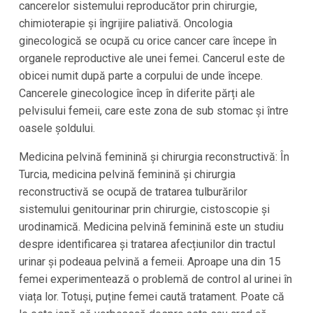
cancerelor sistemului reproducător prin chirurgie,
chimioterapie și îngrijire paliativă. Oncologia
ginecologică se ocupă cu orice cancer care începe în
organele reproductive ale unei femei. Cancerul este de
obicei numit după parte a corpului de unde începe.
Cancerele ginecologice încep în diferite părți ale
pelvisului femeii, care este zona de sub stomac și între
oasele șoldului.
Medicina pelvină feminină și chirurgia reconstructivă: În
Turcia, medicina pelvină feminină și chirurgia
reconstructivă se ocupă de tratarea tulburărilor
sistemului genitourinar prin chirurgie, cistoscopie și
urodinamică. Medicina pelvină feminină este un studiu
despre identificarea și tratarea afecțiunilor din tractul
urinar și podeaua pelvină a femeii. Aproape una din 15
femei experimentează o problemă de control al urinei în
viața lor. Totuși, puține femei caută tratament. Poate că