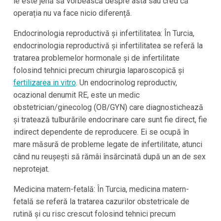
le este jenă să vorbească despre asta sau cred că
operația nu va face nicio diferență.
Endocrinologia reproductivă și infertilitatea: În Turcia,
endocrinologia reproductivă și infertilitatea se referă la
tratarea problemelor hormonale și de infertilitate
folosind tehnici precum chirurgia laparoscopică și
fertilizarea in vitro
. Un endocrinolog reproductiv,
ocazional denumit RE, este un medic
obstetrician/ginecolog (OB/GYN) care diagnostichează
și tratează tulburările endocrinare care sunt fie direct, fie
indirect dependente de reproducere. Ei se ocupă în
mare măsură de probleme legate de infertilitate, atunci
când nu reușești să rămâi însărcinată după un an de sex
neprotejat.
Medicina matern-fetală: În Turcia, medicina matern-
fetală se referă la tratarea cazurilor obstetricale de
rutină și cu risc crescut folosind tehnici precum