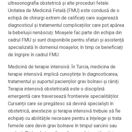
ultrasonografia obstetrică și alte proceduri fetale.
Unitatea de Medicină Fetală (FMU) este condusă de o
echipă de chirurgi extrem de calificați care sugerează
diagnosticul și tratamentul complicațiilor care pot apărea
la bebelușii nenăscuți. Moașele fac parte din echipa din
cadrul FMU și sunt disponibile pentru sfaturi și asistență
specializată în domeniul moașelor, în timp ce beneficiați
de îngrijire în cadrul FMU.
Medicină de terapie intensivă: În Turcia, medicina de
terapie intensivă implică cunoștințe în diagnosticarea,
tratamentul și suportul pacienților grav bolnavi și răniți.
Terapia intensivă obstetricală este o disciplină
emergentă care traversează frontierele specialităților.
Cursanții care se pregătesc să devină specialiști în
obstetrică, anestezie și terapia intensivă trebuie să fie
echipați cu abilitățile necesare pentru a înțelege și trata
femeile care devin grav bolnave în timpul sarcinii sau