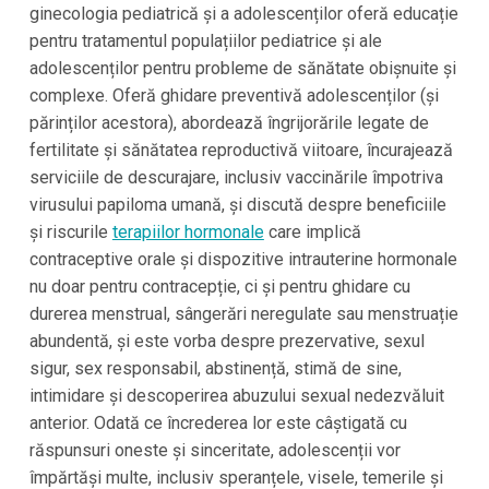
ginecologia pediatrică și a adolescenților oferă educație
pentru tratamentul populațiilor pediatrice și ale
adolescenților pentru probleme de sănătate obișnuite și
complexe. Oferă ghidare preventivă adolescenților (și
părinților acestora), abordează îngrijorările legate de
fertilitate și sănătatea reproductivă viitoare, încurajează
serviciile de descurajare, inclusiv vaccinările împotriva
virusului papiloma umană, și discută despre beneficiile
și riscurile
terapiilor hormonale
care implică
contraceptive orale și dispozitive intrauterine hormonale
nu doar pentru contracepție, ci și pentru ghidare cu
durerea menstrual, sângerări neregulate sau menstruație
abundentă, și este vorba despre prezervative, sexul
sigur, sex responsabil, abstinență, stimă de sine,
intimidare și descoperirea abuzului sexual nedezvăluit
anterior. Odată ce încrederea lor este câștigată cu
răspunsuri oneste și sinceritate, adolescenții vor
împărtăși multe, inclusiv speranțele, visele, temerile și