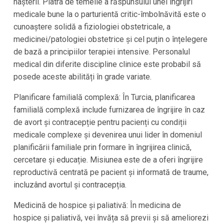
nașterii. Piatra de temelie a răspunsului unei îngrijiri
medicale bune la o parturientă critic-îmbolnăvită este o
cunoaștere solidă a fiziologiei obstetricale, a
medicinei/patologiei obstetrice și cel puțin o înțelegere
de bază a principiilor terapiei intensive. Personalul
medical din diferite discipline clinice este probabil să
posede aceste abilități în grade variate.
Planificare familială complexă: În Turcia, planificarea
familială complexă include furnizarea de îngrijire în caz
de avort și contracepție pentru pacienți cu condiții
medicale complexe și devenirea unui lider în domeniul
planificării familiale prin formare în îngrijirea clinică,
cercetare și educație. Misiunea este de a oferi îngrijire
reproductivă centrată pe pacient și informată de traume,
incluzând avortul și contracepția.
Medicină de hospice și paliativă: În medicina de
hospice și paliativă, vei învăța să previi și să ameliorezi