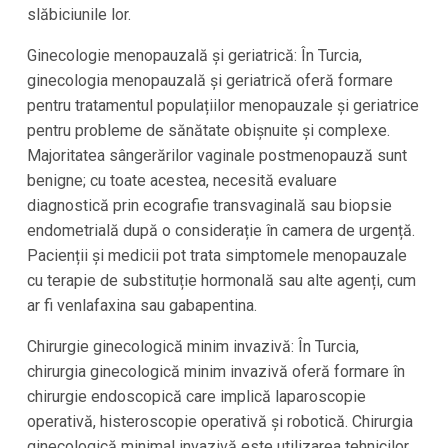
slăbiciunile lor.
Ginecologie menopauzală și geriatrică: În Turcia,
ginecologia menopauzală și geriatrică oferă formare
pentru tratamentul populațiilor menopauzale și geriatrice
pentru probleme de sănătate obișnuite și complexe.
Majoritatea sângerărilor vaginale postmenopauză sunt
benigne; cu toate acestea, necesită evaluare
diagnostică prin ecografie transvaginală sau biopsie
endometrială după o considerație în camera de urgență.
Pacienții și medicii pot trata simptomele menopauzale
cu terapie de substituție hormonală sau alte agenți, cum
ar fi venlafaxina sau gabapentina.
Chirurgie ginecologică minim invazivă: În Turcia,
chirurgia ginecologică minim invazivă oferă formare în
chirurgie endoscopică care implică laparoscopie
operativă, histeroscopie operativă și robotică. Chirurgia
ginecologică minimal invazivă este utilizarea tehnicilor