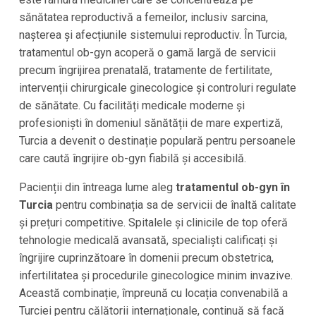
sănătatea reproductivă a femeilor, inclusiv sarcina,
nașterea și afecțiunile sistemului reproductiv. În Turcia,
tratamentul ob-gyn acoperă o gamă largă de servicii
precum îngrijirea prenatală, tratamente de fertilitate,
intervenții chirurgicale ginecologice și controluri regulate
de sănătate. Cu facilități medicale moderne și
profesioniști în domeniul sănătății de mare expertiză,
Turcia a devenit o destinație populară pentru persoanele
care caută îngrijire ob-gyn fiabilă și accesibilă.
Pacienții din întreaga lume aleg
tratamentul ob-gyn în
Turcia
pentru combinația sa de servicii de înaltă calitate
și prețuri competitive. Spitalele și clinicile de top oferă
tehnologie medicală avansată, specialiști calificați și
îngrijire cuprinzătoare în domenii precum obstetrica,
infertilitatea și procedurile ginecologice minim invazive.
Această combinație, împreună cu locația convenabilă a
Turciei pentru călătorii internaționale, continuă să facă