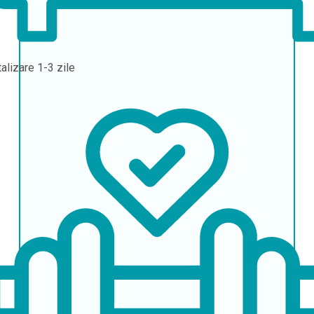
talizare
1-3 zile