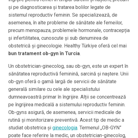
și pe diagnosticarea și tratarea bolilor legate de
sistemul reproductiv feminin. Se specializează, de
asemenea, în alte probleme de sănătate ale femeilor,
precum menopauza, problemele hormonale, contracepția
și infertilitatea, cunoscute și sub denumirea de
obstetrică și ginecologie. Healthy Türkiye oferă cel mai
bun tratament ob-gyn în Turcia
.
Un obstetrician-ginecolog, sau ob-gyn, este un expert în
sănătatea reproductivă feminină, sarcină și naștere. Unii
ob-gyn oferă o gamă largă de servicii de sănătate
generală similare cu cele ale specialistului
dumneavoastră primar în îngrijire. Alții se concentrează
pe îngrijirea medicală a sistemului reproductiv feminin.
Ob-gyns asigură, de asemenea, servicii medicale de
rutină și monitorizare preventivă. Acest tip de medic a
studiat obstetrica și
ginecologia
. Termenul „OB-GYN”
poate face referire la medic, un obstetrician-ginecolog,