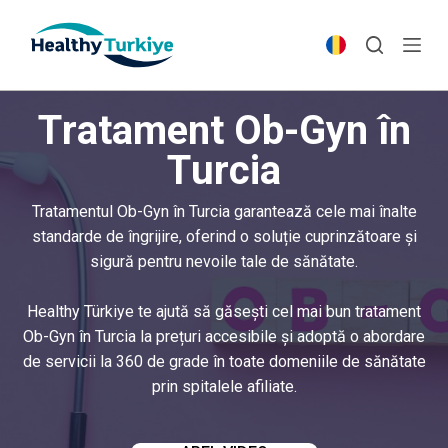
S
k
i
p
Tratament Ob-Gyn în
t
o
Turcia
c
o
Tratamentul Ob-Gyn în Turcia garantează cele mai înalte
n
standarde de îngrijire, oferind o soluție cuprinzătoare și
t
sigură pentru nevoile tale de sănătate.
e
n
Healthy Türkiye te ajută să găsești cel mai bun tratament
t
Ob-Gyn în Turcia la prețuri accesibile și adoptă o abordare
de servicii la 360 de grade în toate domeniile de sănătate
prin spitalele afiliate.