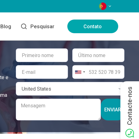
IDIOMAS
Blog
Pesquisar
Contato
te e
Contacte-nos
 uma
ENVIAR