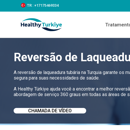
S
TR:
:+‪17175469334‬
k
i
p
Tratament
t
o
c
o
n
Reversão de Laqueadu
t
e
n
t
A reversão de laqueadura tubária na Turquia garante os 
segura para suas necessidades de saúde.
A Healthy Türkiye ajuda você a encontrar a melhor revers
abordagem de serviço 360 graus em todas as áreas de sa
CHAMADA DE VÍDEO