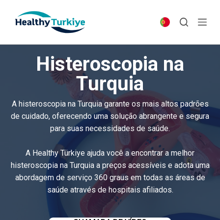
S
k
i
p
Histeroscopia na
t
o
Turquia
c
o
A histeroscopia na Turquia garante os mais altos padrões
n
de cuidado, oferecendo uma solução abrangente e segura
t
para suas necessidades de saúde.
e
n
A Healthy Türkiye ajuda você a encontrar a melhor
t
histeroscopia na Turquia a preços acessíveis e adota uma
abordagem de serviço 360 graus em todas as áreas de
saúde através de hospitais afiliados.