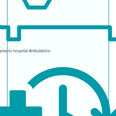
adia no hospital
Ambulatório