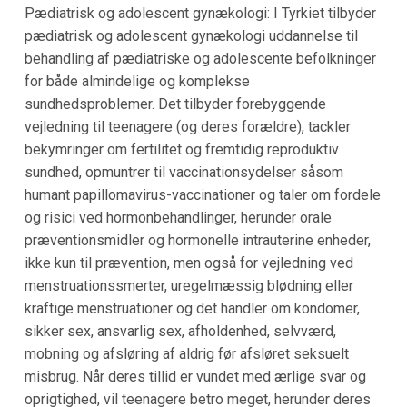
Pædiatrisk og adolescent gynækologi: I Tyrkiet tilbyder
pædiatrisk og adolescent gynækologi uddannelse til
behandling af pædiatriske og adolescente befolkninger
for både almindelige og komplekse
sundhedsproblemer. Det tilbyder forebyggende
vejledning til teenagere (og deres forældre), tackler
bekymringer om fertilitet og fremtidig reproduktiv
sundhed, opmuntrer til vaccinationsydelser såsom
humant papillomavirus-vaccinationer og taler om fordele
og risici ved hormonbehandlinger, herunder orale
præventionsmidler og hormonelle intrauterine enheder,
ikke kun til prævention, men også for vejledning ved
menstruationssmerter, uregelmæssig blødning eller
kraftige menstruationer og det handler om kondomer,
sikker sex, ansvarlig sex, afholdenhed, selvværd,
mobning og afsløring af aldrig før afsløret seksuelt
misbrug. Når deres tillid er vundet med ærlige svar og
oprigtighed, vil teenagere betro meget, herunder deres