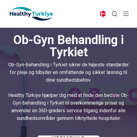
S
k
i
p
Ob-Gyn Behandling i
t
o
Tyrkiet
c
o
Ob-Gyn-behandling i Tyrkiet sikrer de højeste standarder
n
for pleje og tilbyder en omfattende og sikker løsning til
t
dine sundhedsbehov.
e
n
Healthy Türkiye hjælper dig med at finde den bedste Ob-
t
Gyn-behandling i Tyrkiet til overkommelige priser og
anvender en 360-graders service tilgang indenfor alle
sundhedsområder gennem tilknyttede hospitaler.