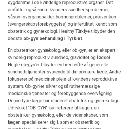
sygdomme i de kvindelige reproduktive organer. Det
omfatter også andre kvinders sundhedsproblemer,
såsom overgangsalder, hormonproblemer, prævention
(svangerskabsforebyggelse) og infertilitet, kendt som
obstetrik og gynækologi. Healthy Türkiye tilbyder den
bedste
ob-gyn behandling i Tyrkiet
.
En obstetriker-gynækolog, eller ob-gyn, er en ekspert i
kvindelig reproduktiv sundhed, graviditet og fødsel.
Nogle ob-gyn'er tilbyder en bred vifte af generelle
sundhedstjenester svarende til din primære læge. Andre
fokuserer på medicinsk pleje af kvindens reproduktive
system. Ob-gyn'er sikrer også rutinemæssige
medicinske tjenester og forebyggende overvågning.
Denne type læge har studeret obstetrik og gynækologi.
Udtrykket "OB-GYN" kan referere til lægen, en
obstetriker-gynækolog, eller de videnskaber, som
lægen specialiserer sig i, som er obstetrik og