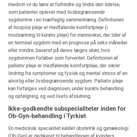
medicin vil du lære at forhindre og lindre den lidelse,
som patienter oplever med livsbegrænsende
sygdomme i en tværfaglig sammenhæng. Definitionen
af hospice pleje er medfølende komfortpleje (i
modsætning til kurativ pleje) for mennesker, der lider af
en terminal sygdom med en prognose på seks måneder
eller mindre, baseret på deres læges skøn, hvis
sygdommen forløber som forventet. Definitionen af
palliativ pleje er medfølende komfortpleje, der sikrer
lindring fra symptomer og fysisk og mental stress af en
alvorlig eller livsbegrænsende sygdom. Palliativ pleje
kan forfølges ved diagnosen, under kurativ behandling
og opfølgning, og ved livets afslutning.
Ikke-godkendte subspecialiteter inden for
Ob-Gyn-behandling i Tyrkiet
En medicinsk specialitet kaldet obstetrik og gynækologi
(Ob-Gyn) er dedikeret til behandlingen af kvinders