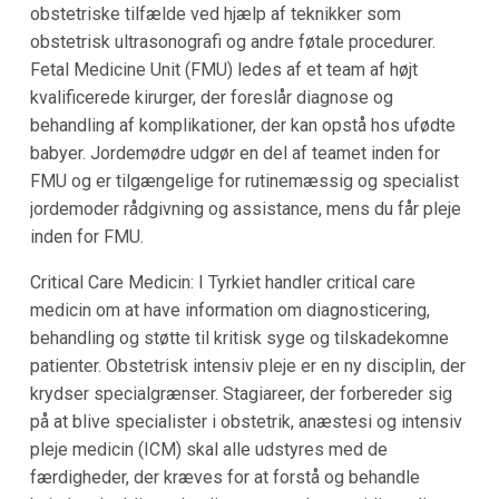
obstetriske tilfælde ved hjælp af teknikker som
obstetrisk ultrasonografi og andre føtale procedurer.
Fetal Medicine Unit (FMU) ledes af et team af højt
kvalificerede kirurger, der foreslår diagnose og
behandling af komplikationer, der kan opstå hos ufødte
babyer. Jordemødre udgør en del af teamet inden for
FMU og er tilgængelige for rutinemæssig og specialist
jordemoder rådgivning og assistance, mens du får pleje
inden for FMU.
Critical Care Medicin: I Tyrkiet handler critical care
medicin om at have information om diagnosticering,
behandling og støtte til kritisk syge og tilskadekomne
patienter. Obstetrisk intensiv pleje er en ny disciplin, der
krydser specialgrænser. Stagiareer, der forbereder sig
på at blive specialister i obstetrik, anæstesi og intensiv
pleje medicin (ICM) skal alle udstyres med de
færdigheder, der kræves for at forstå og behandle