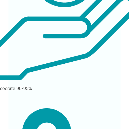
cesrate
90-95%