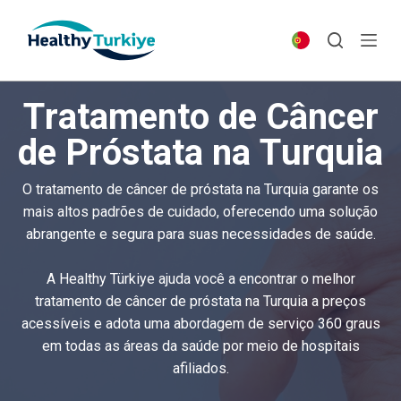
S
k
i
p
Tratamento de Câncer
t
o
de Próstata na Turquia
c
o
O tratamento de câncer de próstata na Turquia garante os
n
mais altos padrões de cuidado, oferecendo uma solução
t
abrangente e segura para suas necessidades de saúde.
e
n
A Healthy Türkiye ajuda você a encontrar o melhor
t
tratamento de câncer de próstata na Turquia a preços
acessíveis e adota uma abordagem de serviço 360 graus
em todas as áreas da saúde por meio de hospitais
afiliados.