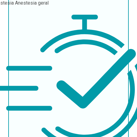
stesia
Anestesia geral