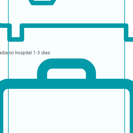
adia no hospital
1-3 dias