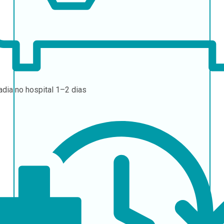
adia no hospital
1–2 dias