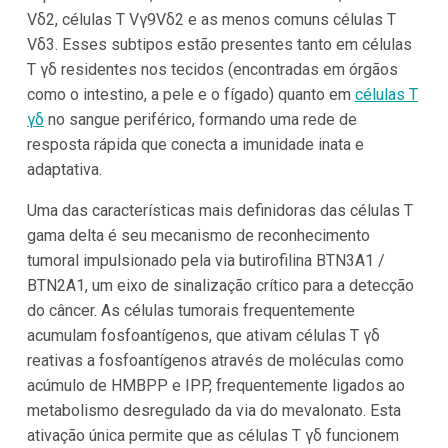
Vδ2, células T Vγ9Vδ2 e as menos comuns células T
Vδ3. Esses subtipos estão presentes tanto em células
T γδ residentes nos tecidos (encontradas em órgãos
como o intestino, a pele e o fígado) quanto em
células T
γδ
no sangue periférico, formando uma rede de
resposta rápida que conecta a imunidade inata e
adaptativa.
Uma das características mais definidoras das células T
gama delta é seu mecanismo de reconhecimento
tumoral impulsionado pela via butirofilina BTN3A1 /
BTN2A1, um eixo de sinalização crítico para a detecção
do câncer. As células tumorais frequentemente
acumulam fosfoantígenos, que ativam células T γδ
reativas a fosfoantígenos através de moléculas como
acúmulo de HMBPP e IPP, frequentemente ligados ao
metabolismo desregulado da via do mevalonato. Esta
ativação única permite que as células T γδ funcionem