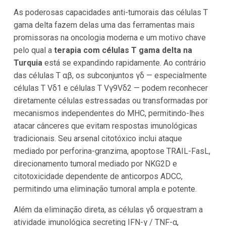
As poderosas capacidades anti-tumorais das células T
gama delta fazem delas uma das ferramentas mais
promissoras na oncologia moderna e um motivo chave
pelo qual a
terapia com células T gama delta na
Turquia
está se expandindo rapidamente. Ao contrário
das células T αβ, os subconjuntos γδ — especialmente
células T Vδ1 e células T Vγ9Vδ2 — podem reconhecer
diretamente células estressadas ou transformadas por
mecanismos independentes do MHC, permitindo-lhes
atacar cânceres que evitam respostas imunológicas
tradicionais. Seu arsenal citotóxico inclui ataque
mediado por perforina-granzima, apoptose TRAIL-FasL,
direcionamento tumoral mediado por NKG2D e
citotoxicidade dependente de anticorpos ADCC,
permitindo uma eliminação tumoral ampla e potente.
Além da eliminação direta, as células γδ orquestram a
atividade imunológica secreting IFN-γ / TNF-α,