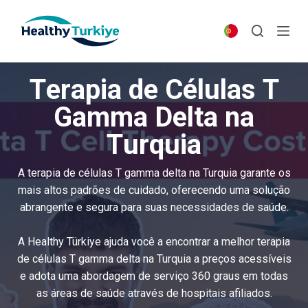
S
k
i
p
Terapia de Células T
t
o
Gamma Delta na
c
Turquia
o
n
t
A terapia de células T gamma delta na Turquia garante os
e
mais altos padrões de cuidado, oferecendo uma solução
n
abrangente e segura para suas necessidades de saúde.
t
A Healthy Türkiye ajuda você a encontrar a melhor terapia
de células T gamma delta na Turquia a preços acessíveis
e adota uma abordagem de serviço 360 graus em todas
as áreas de saúde através de hospitais afiliados.