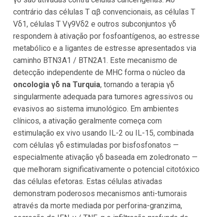
contrário das células T αβ convencionais, as células T
Vδ1, células T Vγ9Vδ2 e outros subconjuntos γδ
respondem à ativação por fosfoantígenos, ao estresse
metabólico e a ligantes de estresse apresentados via
caminho BTN3A1 / BTN2A1. Este mecanismo de
detecção independente de MHC forma o núcleo da
oncologia γδ na Turquia
, tornando a terapia γδ
singularmente adequada para tumores agressivos ou
evasivos ao sistema imunológico. Em ambientes
clínicos, a ativação geralmente começa com
estimulação ex vivo usando IL-2 ou IL-15, combinada
com células γδ estimuladas por bisfosfonatos —
especialmente ativação γδ baseada em zoledronato —
que melhoram significativamente o potencial citotóxico
das células efetoras. Estas células ativadas
demonstram poderosos mecanismos anti-tumorais
através da morte mediada por perforina-granzima,