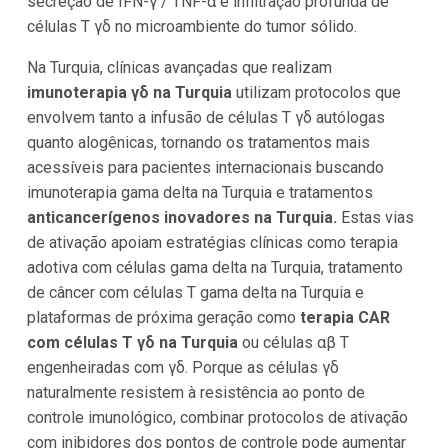
secreção de IFN-γ / TNF-α e infiltração profunda de
células T γδ no microambiente do tumor sólido.
Na Turquia, clínicas avançadas que realizam
imunoterapia γδ na Turquia
utilizam protocolos que
envolvem tanto a infusão de células T γδ autólogas
quanto alogênicas, tornando os tratamentos mais
acessíveis para pacientes internacionais buscando
imunoterapia gama delta na Turquia e tratamentos
anticancerígenos inovadores na Turquia.
Estas vias
de ativação apoiam estratégias clínicas como terapia
adotiva com células gama delta na Turquia, tratamento
de câncer com células T gama delta na Turquia e
plataformas de próxima geração como
terapia CAR
com células T γδ na Turquia
ou células αβ T
engenheiradas com γδ. Porque as células γδ
naturalmente resistem à resistência ao ponto de
controle imunológico, combinar protocolos de ativação
com inibidores dos pontos de controle pode aumentar