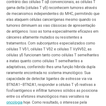
contrário das células T αβ convencionais, as células T
gama delta (células T γδ) reconhecem tumores através
de mecanismos independentes do MHC, permitindo que
elas ataquem células cancerígenas mesmo quando os
tumores diminuem as vias clássicas de apresentação
de antígenos. Isso as torna especialmente eficazes em
cânceres altamente mutados ou resistentes a
tratamentos. Com subconjuntos especializados como
células T Vδ1, células T Vδ2 e células T Vγ9Vδ2, as
células γδ funcionam tanto como células T semelhantes
a inatas quanto como células T semelhantes a
adaptativas, conferindo-lhes uma função híbrida dupla
raramente encontrada no sistema imunológico. Sua
capacidade de detectar ligantes de estresse via via
BTN3A1–BTN2A1, responder a células T γδ reativas a
fosfoantígenos e infiltrar tumores sólidos as posiciona
entre os efetores imunológicos mais versáteis na
oncologia
hoje. Como resultado, o interesse pela