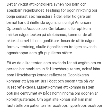
Det är viktigt att kontrollera synen hos barn och
spädbarn regelbundet. Testning för ögoninriktning bör
börja senast sex månaders ålder, eller tidigare om
barnet har ett ihållande ögonsnurr, enligt American
Optometric Association. Om läkaren eller optikern
märker några tecken på strabismus, kommer de att
skicka barnet till en ögonläkare. Innan de utför någon
form av testning, skulle ögonläkaren troligen använda
ögondroppar som gör pupillerna större.
Ett av de olika testen som används för att avgöra om en
person har strabismus är Hirschberg-testet, också känt
som Hirschbergs kornealreflextest. Ögonläkaren
kommer att lysa ett ljus i ögat och sedan titta på var
ljuset reflekteras. Ljuset kommer att komma in i den
optiska centrumet av båda hornhinnorna om ögonen är
korrekt justerade. Om ögat inte korsar inåt kan man
fastställa om patienten har exotropi, hypertropi, esotropi