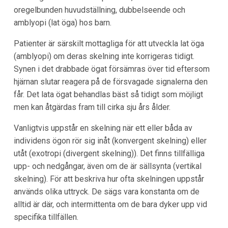
oregelbunden huvudställning, dubbelseende och
amblyopi (lat öga) hos barn.
Patienter är särskilt mottagliga för att utveckla lat öga
(amblyopi) om deras skelning inte korrigeras tidigt.
Synen i det drabbade ögat försämras över tid eftersom
hjärnan slutar reagera på de försvagade signalerna den
får. Det lata ögat behandlas bäst så tidigt som möjligt
men kan åtgärdas fram till cirka sju års ålder.
Vanligtvis uppstår en skelning när ett eller båda av
individens ögon rör sig inåt (konvergent skelning) eller
utåt (exotropi (divergent skelning)). Det finns tillfälliga
upp- och nedgångar, även om de är sällsynta (vertikal
skelning). För att beskriva hur ofta skelningen uppstår
används olika uttryck. De sägs vara konstanta om de
alltid är där, och intermittenta om de bara dyker upp vid
specifika tillfällen.