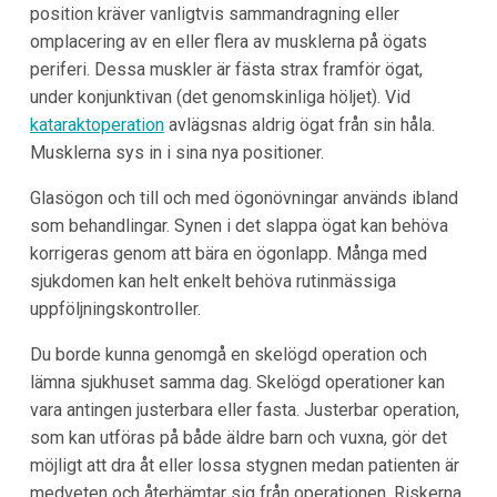
position kräver vanligtvis sammandragning eller
omplacering av en eller flera av musklerna på ögats
periferi. Dessa muskler är fästa strax framför ögat,
under konjunktivan (det genomskinliga höljet). Vid
kataraktoperation
avlägsnas aldrig ögat från sin håla.
Musklerna sys in i sina nya positioner.
Glasögon och till och med ögonövningar används ibland
som behandlingar. Synen i det slappa ögat kan behöva
korrigeras genom att bära en ögonlapp. Många med
sjukdomen kan helt enkelt behöva rutinmässiga
uppföljningskontroller.
Du borde kunna genomgå en skelögd operation och
lämna sjukhuset samma dag. Skelögd operationer kan
vara antingen justerbara eller fasta. Justerbar operation,
som kan utföras på både äldre barn och vuxna, gör det
möjligt att dra åt eller lossa stygnen medan patienten är
medveten och återhämtar sig från operationen. Riskerna