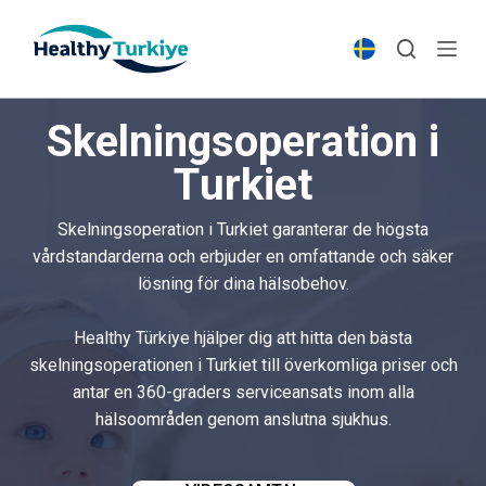
S
k
i
p
Skelningsoperation i
t
o
Turkiet
c
o
Skelningsoperation i Turkiet garanterar de högsta
n
vårdstandarderna och erbjuder en omfattande och säker
t
lösning för dina hälsobehov.
e
n
Healthy Türkiye hjälper dig att hitta den bästa
t
skelningsoperationen i Turkiet till överkomliga priser och
antar en 360-graders serviceansats inom alla
hälsoområden genom anslutna sjukhus.