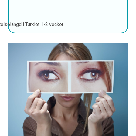
telselängd i Turkiet
1-2 veckor