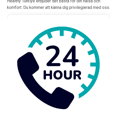
Healthy Türkiye erbjuder det bästa för din hälsa och
komfort. Du kommer att känna dig privilegierad med oss.