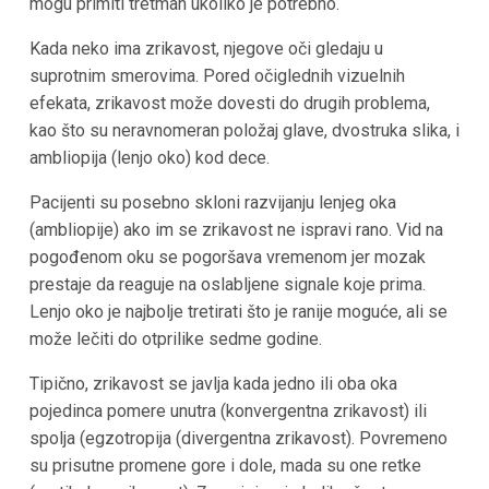
mogu primiti tretman ukoliko je potrebno.
Kada neko ima zrikavost, njegove oči gledaju u
suprotnim smerovima. Pored očiglednih vizuelnih
efekata, zrikavost može dovesti do drugih problema,
kao što su neravnomeran položaj glave, dvostruka slika, i
ambliopija (lenjo oko) kod dece.
Pacijenti su posebno skloni razvijanju lenjeg oka
(ambliopije) ako im se zrikavost ne ispravi rano. Vid na
pogođenom oku se pogoršava vremenom jer mozak
prestaje da reaguje na oslabljene signale koje prima.
Lenjo oko je najbolje tretirati što je ranije moguće, ali se
može lečiti do otprilike sedme godine.
Tipično, zrikavost se javlja kada jedno ili oba oka
pojedinca pomere unutra (konvergentna zrikavost) ili
spolja (egzotropija (divergentna zrikavost). Povremeno
su prisutne promene gore i dole, mada su one retke