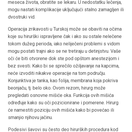
meseca života, obratite se lekaru. U nedostatku lečenja,
mogu nastati komplikacije uključujući stalno zamagljen ili
dvostruki vid.
Operacija zrikavosti u Turskoj može se obaviti na očima
koje su hirurški ispravljene čak i ako su ostale nelečene
tokom dužeg perioda, iako neliječeni problemi s vidom
mogu postati trajni ako se ne tretiraju u detinjstvu. Vaše
oči će biti otvorene dok ste pod opštom anestezijom i
bez svesti. Kako bi se sprečilo ožiljavanje na kapcima,
neće izvoditi nikakve operacije na tom području.
Konjunktiva je tanka, kao folija, membrana koja pokriva
beonjaču, tj. belo oko. Ovom rezom, hirurg može
pregledati osnovne mišiće oka. Funkcija ovih mišića
određuje kako su oči pozicionirane i pomerene. Hirurg
će namestiti poziciju ovih mišića kako bi povećao ili
smanjio njihovu jačinu.
Podesivi šavovi su često deo hirurških procedura kod