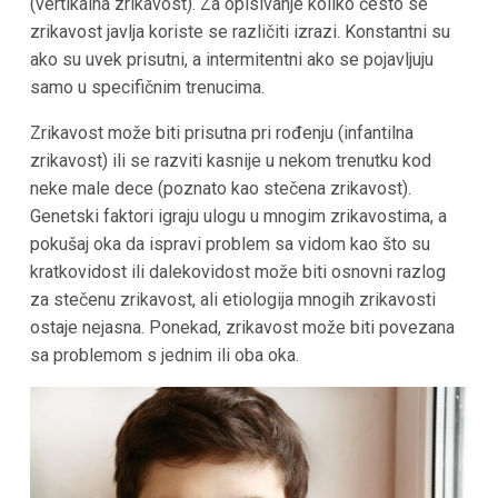
(vertikalna zrikavost). Za opisivanje koliko često se
zrikavost javlja koriste se različiti izrazi. Konstantni su
ako su uvek prisutni, a intermitentni ako se pojavljuju
samo u specifičnim trenucima.
Zrikavost može biti prisutna pri rođenju (infantilna
zrikavost) ili se razviti kasnije u nekom trenutku kod
neke male dece (poznato kao stečena zrikavost).
Genetski faktori igraju ulogu u mnogim zrikavostima, a
pokušaj oka da ispravi problem sa vidom kao što su
kratkovidost ili dalekovidost može biti osnovni razlog
za stečenu zrikavost, ali etiologija mnogih zrikavosti
ostaje nejasna. Ponekad, zrikavost može biti povezana
sa problemom s jednim ili oba oka.