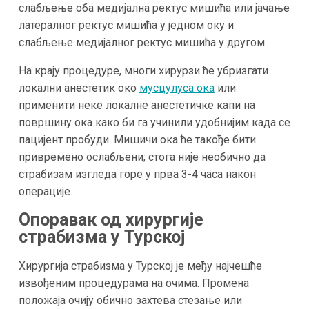
слабљење оба медијална ректус мишића или јачање
латералног ректус мишића у једном оку и
слабљење медијалног ректус мишића у другом.
На крају процедуре, многи хирурзи ће убризгати
локални анестетик око
мусцулуса ока
или
применити неке локалне анестетичке капи на
површину ока како би га учинили удобнијим када се
пацијент пробуди. Мишичи ока ће такође бити
привремено ослабљени; стога није необично да
страбизам изгледа горе у прва 3-4 часа након
операције.
Опоравак од хирургије
страбизма у Турској
Хирургија страбизма у Турској је међу најчешће
извођеним процедурама на очима. Промена
положаја очију обично захтева стезање или