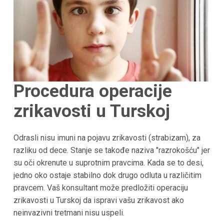
Procedura operacije
zrikavosti u Turskoj
Odrasli nisu imuni na pojavu zrikavosti (strabizam), za
razliku od dece. Stanje se takođe naziva "razrokošću" jer
su oči okrenute u suprotnim pravcima. Kada se to desi,
jedno oko ostaje stabilno dok drugo odluta u različitim
pravcem. Vaš konsultant može predložiti operaciju
zrikavosti u Turskoj da ispravi vašu zrikavost ako
neinvazivni tretmani nisu uspeli.