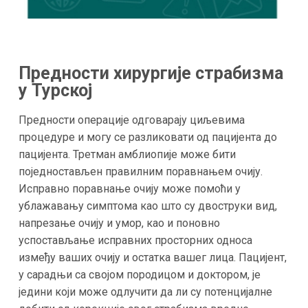
Предности хирургије страбизма
у Турској
Предности операције одговарају циљевима
процедуре и могу се разликовати од пацијента до
пацијента. Третман амблиопије може бити
поједностављен правилним поравнањем очију.
Исправно поравнање очију може помоћи у
ублажавању симптома као што су двоструки вид,
напрезање очију и умор, као и поновно
успостављање исправних просторних односа
између ваших очију и остатка вашег лица. Пацијент,
у сарадњи са својом породицом и доктором, је
једини који може одлучити да ли су потенцијалне