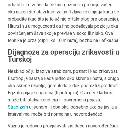
odraslih. To znači da će hirurg izmeriti poziciju vašeg
oka nakon što stavi kapi za umrtvljivanje u njega kada se
probudite (kao što je to učinio oftalmolog pre operacije).
Hirurzi su u mogućnosti da fino podešavaju poziciju oka
povlačenjem šava ako je previše visoko ili nisko. Ova
tehnika je brza (otprilike 10 minuta), bezbolna i efikasna.
Dijagnoza za operaciju zrikavosti u
Turskoj
Nesklad očiju izaziva strabizam, poznat i kao zrikavost.
Esotropija nastaje kada jedno oko skrene unutra, a drugo
oko skrene napolje, gore ili dole dok posmatra predmet.
Egzotropija je suprotna (hipotropija). Ova neskladnost
može biti stalna kondicija ili povremena pojava.
Strabizam
u jednom ili oba oka, posebno ako se javlja u
intervalima, može biti normalna u novorođenčadi.
Važno je redovno provjeravati vid dece i novorođenčadi.