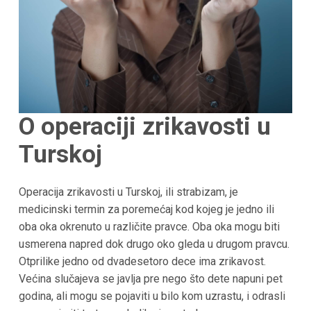
O operaciji zrikavosti u
Turskoj
Operacija zrikavosti u Turskoj, ili strabizam, je
medicinski termin za poremećaj kod kojeg je jedno ili
oba oka okrenuto u različite pravce. Oba oka mogu biti
usmerena napred dok drugo oko gleda u drugom pravcu.
Otprilike jedno od dvadesetoro dece ima zrikavost.
Većina slučajeva se javlja pre nego što dete napuni pet
godina, ali mogu se pojaviti u bilo kom uzrastu, i odrasli