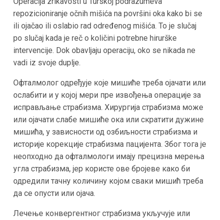
Operacija zrikavosti u Turskoj podrazumeva
repozicioniranje očnih mišića na površini oka kako bi se
ili ojačao ili oslabio rad određenog mišića. To je slučaj
po slučaj kada je reč o količini potrebne hirurške
intervencije. Dok obavljaju operaciju, oko se nikada ne
vadi iz svoje duplje.
Офталмолог одређује које мишиће треба ојачати или
ослабити и у којој мери пре извођења операције за
исправљање страбизма. Хирургија страбизма може
или ојачати слабе мишиће ока или скратити дужине
мишића, у зависности од озбиљности страбизма и
историје корекције страбизма пацијента. Због тога је
неопходно да офталмологи имају прецизна мерења
угла страбизма, јер користе ове бројеве како би
одредили тачну количину којом сваки мишић треба
да се опусти или ојача.
Лечење конвергентног страбизма укључује или