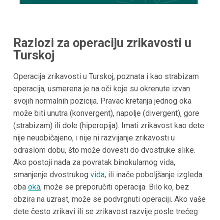
Razlozi za operaciju zrikavosti u
Turskoj
Operacija zrikavosti u Turskoj, poznata i kao strabizam
operacija, usmerena je na oči koje su okrenute izvan
svojih normalnih pozicija. Pravac kretanja jednog oka
može biti unutra (konvergent), napolje (divergent), gore
(strabizam) ili dole (hiperopija). Imati zrikavost kao dete
nije neuobičajeno, i nije ni razvijanje zrikavosti u
odraslom dobu, što može dovesti do dvostruke slike.
Ako postoji nada za povratak binokularnog vida,
smanjenje dvostrukog
vida
, ili inače poboljšanje izgleda
oba
oka
, može se preporučiti operacija. Bilo ko, bez
obzira na uzrast, može se podvrgnuti operaciji. Ako vaše
dete često zrikavi ili se zrikavost razvije posle trećeg