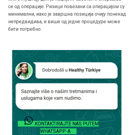
се од операције. Ризици повезани са операцијом су
минимални, иако је завршна позиција очију понекад
непредвидива, и више од једне процедуре може
бити потребно.
KONTAKTIRAJTE NAS PUTEM
WHATSAPP-A