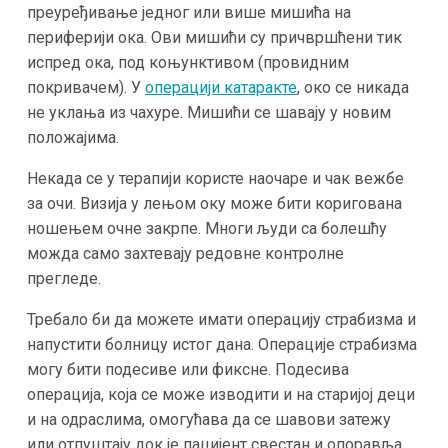
преуређивање једног или више мишића на
периферији ока. Ови мишићи су причвршћени тик
испред ока, под коњунктивом (провидним
покривачем). У
операцији катаракте
, око се никада
не уклања из чахуре. Мишићи се шавају у новим
положајима.
Некада се у терапији користе наочаре и чак вежбе
за очи. Визија у лењом оку може бити коригована
ношењем очне закрпе. Многи људи са болешћу
можда само захтевају редовне контролне
прегледе.
Требало би да можете имати операцију страбизма и
напустити болницу истог дана. Операције страбизма
могу бити подесиве или фиксне. Подесива
операција, која се може изводити и на старијој деци
и на одраслима, омогућава да се шавови затежу
или отпуштају док је пацијент свестан и опоравља