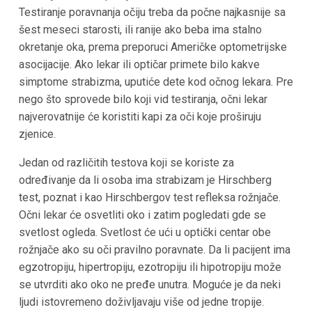
Testiranje poravnanja očiju treba da počne najkasnije sa
šest meseci starosti, ili ranije ako beba ima stalno
okretanje oka, prema preporuci Američke optometrijske
asocijacije. Ako lekar ili optičar primete bilo kakve
simptome strabizma, uputiće dete kod očnog lekara. Pre
nego što sprovede bilo koji vid testiranja, očni lekar
najverovatnije će koristiti kapi za oči koje proširuju
zjenice.
Jedan od različitih testova koji se koriste za
određivanje da li osoba ima strabizam je Hirschberg
test, poznat i kao Hirschbergov test refleksa rožnjače.
Očni lekar će osvetliti oko i zatim pogledati gde se
svetlost ogleda. Svetlost će ući u optički centar obe
rožnjače ako su oči pravilno poravnate. Da li pacijent ima
egzotropiju, hipertropiju, ezotropiju ili hipotropiju može
se utvrditi ako oko ne pređe unutra. Moguće je da neki
ljudi istovremeno doživljavaju više od jedne tropije.