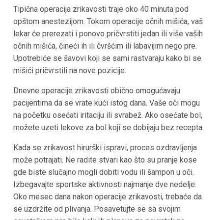
Tipična operacija zrikavosti traje oko 40 minuta pod
opštom anestezijom. Tokom operacije očnih mišića, vaš
lekar će prerezati i ponovo pričvrstiti jedan ili više vaših
očnih mišića, čineći ih ili čvršćim ili labavijim nego pre.
Upotrebiće se šavovi koji se sami rastvaraju kako bi se
mišići pričvrstili na nove pozicije.
Dnevne operacije zrikavosti obično omogućavaju
pacijentima da se vrate kući istog dana. Vaše oči mogu
na početku osećati iritaciju ili svrabež. Ako osećate bol,
možete uzeti lekove za bol koji se dobijaju bez recepta.
Kada se zrikavost hirurški ispravi, proces ozdravljenja
može potrajati. Ne radite stvari kao što su pranje kose
gde biste slučajno mogli dobiti vodu ili šampon u oči.
Izbegavajte sportske aktivnosti najmanje dve nedelje.
Oko mesec dana nakon operacije zrikavosti, trebaće da
se uzdržite od plivanja. Posavetujte se sa svojim