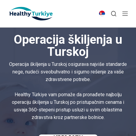
S
k
i
p
Operacija škiljenja u
t
o
Turskoj
c
o
Operacija škiljenja u Turskoj osigurava najviše standarde
n
nege, nudeći sveobuhvatno i sigurno rešenje za vaše
t
zdravstvene potrebe.
e
n
Healthy Türkiye vam pomaže da pronađete najbolju
t
operaciju škiljenja u Turskoj po pristupačnim cenama i
usvaja 360-stepeni pristup usluzi u svim oblastima
zdravstva kroz partnerske bolnice.