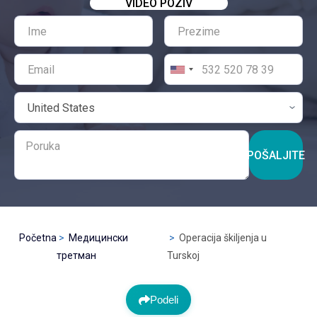
VIDEO POZIV
POŠALJITE
Početna
Медицински
Operacija škiljenja u
третман
Turskoj
Podeli