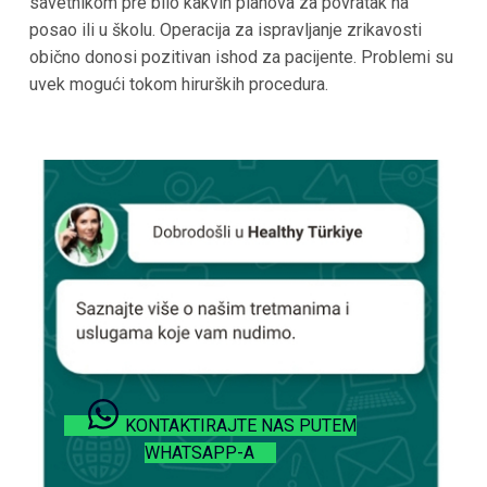
savetnikom pre bilo kakvih planova za povratak na
posao ili u školu. Operacija za ispravljanje zrikavosti
obično donosi pozitivan ishod za pacijente. Problemi su
uvek mogući tokom hirurških procedura.
KONTAKTIRAJTE NAS PUTEM
WHATSAPP-A