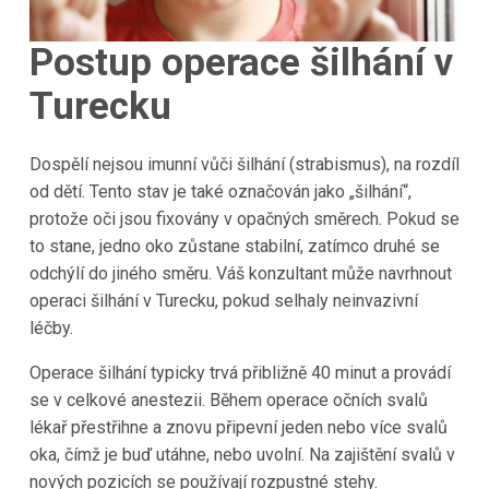
Postup operace šilhání v
Turecku
Dospělí nejsou imunní vůči šilhání (strabismus), na rozdíl
od dětí. Tento stav je také označován jako „šilhání“,
protože oči jsou fixovány v opačných směrech. Pokud se
to stane, jedno oko zůstane stabilní, zatímco druhé se
odchýlí do jiného směru. Váš konzultant může navrhnout
operaci šilhání v Turecku, pokud selhaly neinvazivní
léčby.
Operace šilhání typicky trvá přibližně 40 minut a provádí
se v celkové anestezii. Během operace očních svalů
lékař přestřihne a znovu připevní jeden nebo více svalů
oka, čímž je buď utáhne, nebo uvolní. Na zajištění svalů v
nových pozicích se používají rozpustné stehy.