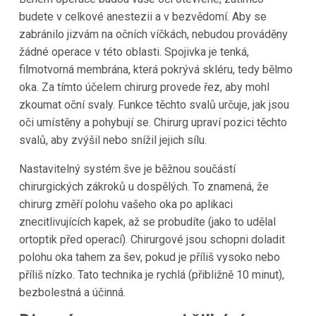
budete v celkové anestezii a v bezvědomí. Aby se
zabránilo jizvám na očních víčkách, nebudou prováděny
žádné operace v této oblasti. Spojivka je tenká,
filmotvorná membrána, která pokrývá skléru, tedy bělmo
oka. Za tímto účelem chirurg provede řez, aby mohl
zkoumat oční svaly. Funkce těchto svalů určuje, jak jsou
oči umístěny a pohybují se. Chirurg upraví pozici těchto
svalů, aby zvýšil nebo snížil jejich sílu.
Nastavitelný systém šve je běžnou součástí
chirurgických zákroků u dospělých. To znamená, že
chirurg změří polohu vašeho oka po aplikaci
znecitlivujících kapek, až se probudíte (jako to udělal
ortoptik před operací). Chirurgové jsou schopni doladit
polohu oka tahem za šev, pokud je příliš vysoko nebo
příliš nízko. Tato technika je rychlá (přibližně 10 minut),
bezbolestná a účinná.