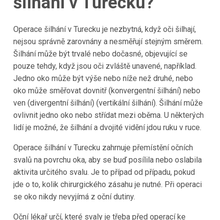
šilhání v Turecku?
Operace šilhání v Turecku je nezbytná, když oči šilhají,
nejsou správně zarovnány a nesměřují stejným směrem.
Šilhání může být trvalé nebo dočasné, objevující se
pouze tehdy, když jsou oči zvláště unavené, například.
Jedno oko může být výše nebo níže než druhé, nebo
oko může směřovat dovnitř (konvergentní šilhání) nebo
ven (divergentní šilhání) (vertikální šilhání). Šilhání může
ovlivnit jedno oko nebo střídat mezi oběma. U některých
lidí je možné, že šilhání a dvojité vidění jdou ruku v ruce.
Operace šilhání v Turecku zahrnuje přemístění očních
svalů na povrchu oka, aby se buď posílila nebo oslabila
aktivita určitého svalu. Je to případ od případu, pokud
jde o to, kolik chirurgického zásahu je nutné. Při operaci
se oko nikdy nevyjímá z oční dutiny.
Oční lékař určí, které svaly je třeba před operací ke