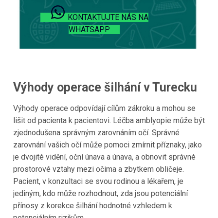
KONTAKTUJTE NÁS NA
WHATSAPP
Výhody operace šilhání v Turecku
Výhody operace odpovídají cílům zákroku a mohou se
lišit od pacienta k pacientovi. Léčba amblyopie může být
zjednodušena správným zarovnáním očí. Správné
zarovnání vašich očí může pomoci zmírnit příznaky, jako
je dvojité vidění, oční únava a únava, a obnovit správné
prostorové vztahy mezi očima a zbytkem obličeje.
Pacient, v konzultaci se svou rodinou a lékařem, je
jediným, kdo může rozhodnout, zda jsou potenciální
přínosy z korekce šilhání hodnotné vzhledem k
potenciálním rizikům.