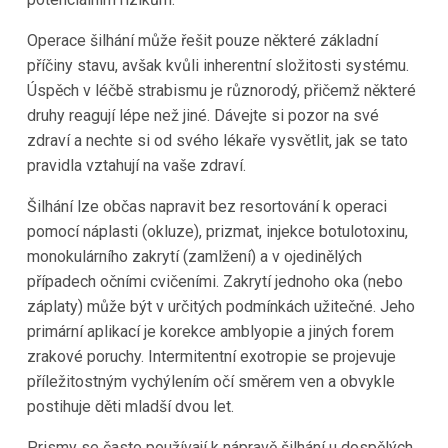
Operace šilhání může řešit pouze některé základní
příčiny stavu, avšak kvůli inherentní složitosti systému.
Úspěch v léčbě strabismu je různorodý, přičemž některé
druhy reagují lépe než jiné. Dávejte si pozor na své
zdraví a nechte si od svého lékaře vysvětlit, jak se tato
pravidla vztahují na vaše zdraví.
Šilhání lze občas napravit bez resortování k operaci
pomocí náplasti (okluze), prizmat, injekce botulotoxinu,
monokulárního zakrytí (zamlžení) a v ojedinělých
případech očními cvičeními. Zakrytí jednoho oka (nebo
záplaty) může být v určitých podmínkách užitečné. Jeho
primární aplikací je korekce amblyopie a jiných forem
zrakové poruchy. Intermitentní exotropie se projevuje
příležitostným vychýlením očí směrem ven a obvykle
postihuje děti mladší dvou let.
Prismy se často používají k nápravě šilhání u dospělých.