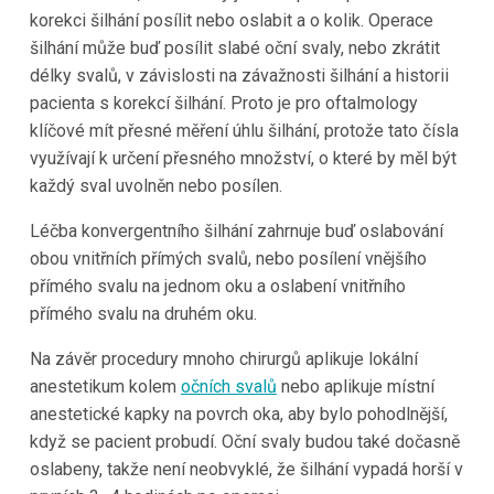
korekci šilhání posílit nebo oslabit a o kolik. Operace
šilhání může buď posílit slabé oční svaly, nebo zkrátit
délky svalů, v závislosti na závažnosti šilhání a historii
pacienta s korekcí šilhání. Proto je pro oftalmology
klíčové mít přesné měření úhlu šilhání, protože tato čísla
využívají k určení přesného množství, o které by měl být
každý sval uvolněn nebo posílen.
Léčba konvergentního šilhání zahrnuje buď oslabování
obou vnitřních přímých svalů, nebo posílení vnějšího
přímého svalu na jednom oku a oslabení vnitřního
přímého svalu na druhém oku.
Na závěr procedury mnoho chirurgů aplikuje lokální
anestetikum kolem
očních svalů
nebo aplikuje místní
anestetické kapky na povrch oka, aby bylo pohodlnější,
když se pacient probudí. Oční svaly budou také dočasně
oslabeny, takže není neobvyklé, že šilhání vypadá horší v