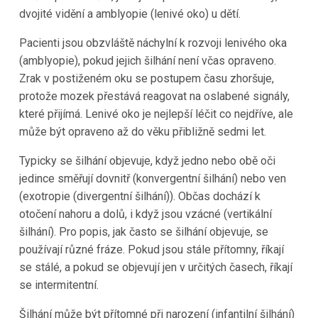
dvojité vidění a amblyopie (lenivé oko) u dětí.
Pacienti jsou obzvláště náchylní k rozvoji lenivého oka
(amblyopie), pokud jejich šilhání není včas opraveno.
Zrak v postiženém oku se postupem času zhoršuje,
protože mozek přestává reagovat na oslabené signály,
které přijímá. Lenivé oko je nejlepší léčit co nejdříve, ale
může být opraveno až do věku přibližně sedmi let.
Typicky se šilhání objevuje, když jedno nebo obě oči
jedince směřují dovnitř (konvergentní šilhání) nebo ven
(exotropie (divergentní šilhání)). Občas dochází k
otočení nahoru a dolů, i když jsou vzácné (vertikální
šilhání). Pro popis, jak často se šilhání objevuje, se
používají různé fráze. Pokud jsou stále přítomny, říkají
se stálé, a pokud se objevují jen v určitých časech, říkají
se intermitentní.
Šilhání může být přítomné při narození (infantilní šilhání)