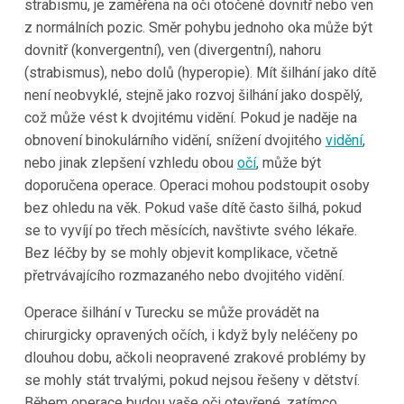
strabismu, je zaměřena na oči otočené dovnitř nebo ven
z normálních pozic. Směr pohybu jednoho oka může být
dovnitř (konvergentní), ven (divergentní), nahoru
(strabismus), nebo dolů (hyperopie). Mít šilhání jako dítě
není neobvyklé, stejně jako rozvoj šilhání jako dospělý,
což může vést k dvojitému vidění. Pokud je naděje na
obnovení binokulárního vidění, snížení dvojitého
vidění
,
nebo jinak zlepšení vzhledu obou
očí
, může být
doporučena operace. Operaci mohou podstoupit osoby
bez ohledu na věk. Pokud vaše dítě často šilhá, pokud
se to vyvíjí po třech měsících, navštivte svého lékaře.
Bez léčby by se mohly objevit komplikace, včetně
přetrvávajícího rozmazaného nebo dvojitého vidění.
Operace šilhání v Turecku se může provádět na
chirurgicky opravených očích, i když byly neléčeny po
dlouhou dobu, ačkoli neopravené zrakové problémy by
se mohly stát trvalými, pokud nejsou řešeny v dětství.
Během operace budou vaše oči otevřené, zatímco