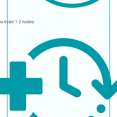
a trvání
1-2 hodiny