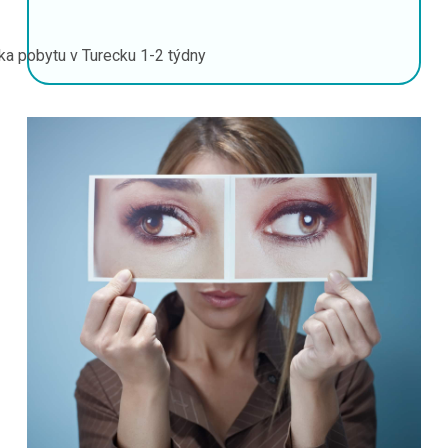
ka pobytu v Turecku
1-2 týdny