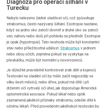
Diagnóza pro operaci šilhání v
Turecku
Nebylo nalezeno žádné sladilost očí, což způsobuje
strabismus, často nazývaný šilhání. Esotropie nastane,
když se jedno oko zatočí dovnitř a druhé oko se zatočí
ven, nahoru nebo dolů při pohledu na předmět. Exotropie
je opak (hypotropie). Tato neshoda může být konstantní
stav nebo příležitostná událost.
Strabismus
v jednom
nebo obou očích, zejména pokud se vyskytuje na
přeskáčku, může být normální u novorozenců.
Je důležité pravidelně kontrolovat zrak dětí a kojenců.
Testování na sladění očí by mělo začít nejpozději ve
věku šesti měsíců, nebo dříve, pokud má dítě i při
držením očí vytrvalý očí úhel, jak doporučuje Americká
optometrická asociace. Pokud lékař nebo optik
zaznamená jakékoli příznaky strabismu, odešle dítě k
očnímu lékaři. Před provedením jakéhokoli testování by