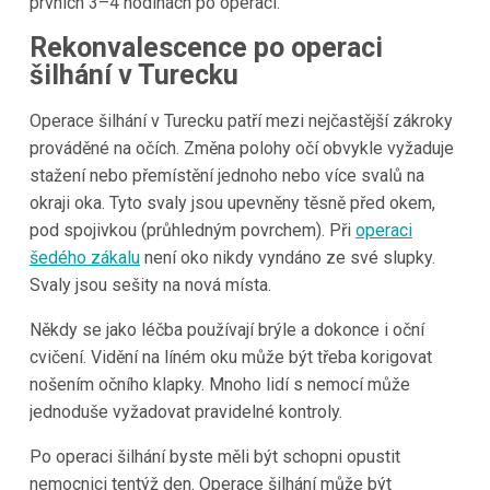
prvních 3–4 hodinách po operaci.
Rekonvalescence po operaci
šilhání v Turecku
Operace šilhání v Turecku patří mezi nejčastější zákroky
prováděné na očích. Změna polohy očí obvykle vyžaduje
stažení nebo přemístění jednoho nebo více svalů na
okraji oka. Tyto svaly jsou upevněny těsně před okem,
pod spojivkou (průhledným povrchem). Při
operaci
šedého zákalu
není oko nikdy vyndáno ze své slupky.
Svaly jsou sešity na nová místa.
Někdy se jako léčba používají brýle a dokonce i oční
cvičení. Vidění na líném oku může být třeba korigovat
nošením očního klapky. Mnoho lidí s nemocí může
jednoduše vyžadovat pravidelné kontroly.
Po operaci šilhání byste měli být schopni opustit
nemocnici tentýž den. Operace šilhání může být