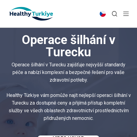
S
k
i
p
Operace šilhání v
t
o
Turecku
c
o
Operace šilhání v Turecku zajišťuje nejvyšší standardy
n
péče a nabízí komplexní a bezpečné řešení pro vaše
t
zdravotní potřeby.
e
n
Healthy Türkiye vám pomůže najít nejlepší operaci šilhání v
t
Turecku za dostupné ceny a přijímá přístup kompletní
služby ve všech oblastech zdravotnictví prostřednictvím
přidružených nemocnic.