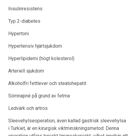
Insulinresistens
Typ 2-diabetes
Hypertoni
Hypertensiv hjärtsjukdom
Hyperlipidemi (högt kolesterol)
Arteriell sjukdom
Alkoholfri fettlever och steatohepatit
Sömnapné på grund av fetma
Ledvärk och artros
Sleevehylseoperation, även kallad gastrisk sleevehylsa
i Turkiet, är en kirurgisk viktminskningsmetod. Denna
operation utförs typiskt laparoskopiskt, vilket innebär att