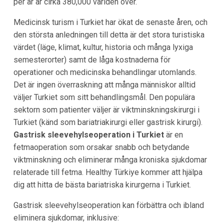
per år är cirka 380,000 världen över.
Medicinsk turism i Turkiet har ökat de senaste åren, och
den största anledningen till detta är det stora turistiska
värdet (läge, klimat, kultur, historia och många lyxiga
semesterorter) samt de låga kostnaderna för
operationer och medicinska behandlingar utomlands.
Det är ingen överraskning att många människor alltid
väljer Turkiet som sitt behandlingsmål. Den populära
sektorn som patienter väljer är viktminskningskirurgi i
Turkiet (känd som bariatriakirurgi eller gastrisk kirurgi).
Gastrisk sleevehylseoperation i Turkiet
är en
fetmaoperation som orsakar snabb och betydande
viktminskning och eliminerar många kroniska sjukdomar
relaterade till fetma. Healthy Türkiye kommer att hjälpa
dig att hitta de bästa bariatriska kirurgerna i Turkiet.
Gastrisk sleevehylseoperation kan förbättra och ibland
eliminera sjukdomar, inklusive: