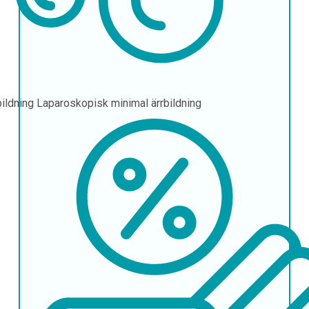
bildning
Laparoskopisk minimal ärrbildning