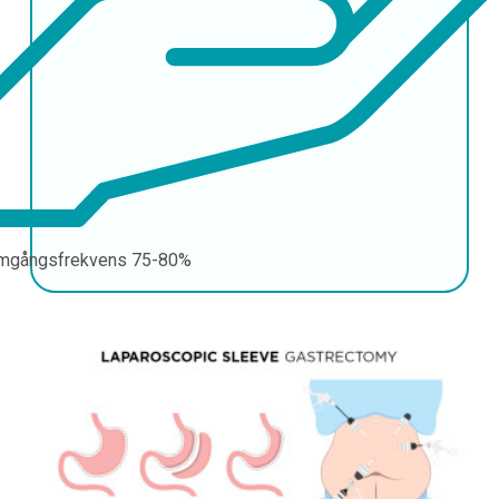
mgångsfrekvens
75-80%