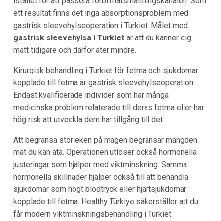
istället för att passera förbi matsmältningskanalen. Som
ett resultat finns det inga absorptionsproblem med
gastrisk sleevehylseoperation i Turkiet. Målet med
gastrisk sleevehylsa i Turkiet
är att du känner dig
mätt tidigare och därför äter mindre.
Kirurgisk behandling i Turkiet för fetma och sjukdomar
kopplade till fetma är gastrisk sleevehylseoperation.
Endast kvalificerade individer som har många
medicinska problem relaterade till deras fetma eller har
hög risk att utveckla dem har tillgång till det.
Att begränsa storleken på magen begränsar mängden
mat du kan äta. Operationen utlöser också hormonella
justeringar som hjälper med viktminskning. Samma
hormonella skillnader hjälper också till att behandla
sjukdomar som högt blodtryck eller hjärtsjukdomar
kopplade till fetma. Healthy Türkiye säkerställer att du
får modern viktminskningsbehandling i Turkiet.