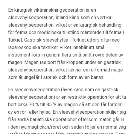
En kirurgisk viktminskningsoperation är en
sleevehylseoperation, ibland känd som en vertikal
sleevehylseoperation, vilket är en kirurgisk behandling
för fetma och medicinska tillstånd relaterade till fetma i
Turkiet. Gastrisk sleevehylsa i Turkiet utförs ofta med
laparoskopiska tekniker, vilket innebär att små
instrument förs in genom flera små snitt i övre delen av
magen. Magen tas bort från kroppen under en gastrisk
sleevehylseoperation, vilket lämnar en rörformad mage
som är ungefär i storlek och form av en banan.
En sleevehylseoperation (även känd som en gastrisk
sleevehylseoperation) är en restriktiv operation för att ta
bort cirka 70 % till 85 % av magen så att den får formen
av en rör- eller hylsa. En sleevehylseoperation skiljer sig
från andra bariatriska operationer eftersom maten går in
i den nya magfickan/röret och sedan följer en normal väg