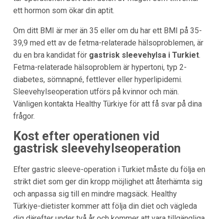
ett hormon som ökar din aptit.
Om ditt BMI är mer än 35 eller om du har ett BMI på 35-
39,9 med ett av de fetma-relaterade hälsoproblemen, är
du en bra kandidat för
gastrisk sleevehylsa i Turkiet
.
Fetma-relaterade hälsoproblem är hypertoni, typ 2-
diabetes, sömnapné, fettlever eller hyperlipidemi.
Sleevehylseoperation utförs på kvinnor och män.
Vänligen kontakta Healthy Türkiye för att få svar på dina
frågor.
Kost efter operationen vid
gastrisk sleevehylseoperation
Efter gastric sleeve-operation i Turkiet måste du följa en
strikt diet som ger din kropp möjlighet att återhämta sig
och anpassa sig till en mindre magsäck. Healthy
Türkiye-dietister kommer att följa din diet och vägleda
dig därefter under två år och kommer att vara tillgängliga