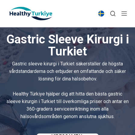
S
k
i
p
Gastric Sleeve Kirurgi i
t
o
Turkiet
c
o
Gastric sleeve kirurgi i Turkiet säkerställer de högsta
n
vårdstandarderna och erbjuder en omfattande och säker
t
lösning för dina hälsobehov.
e
n
Healthy Türkiye hjälper dig att hitta den bästa gastric
t
sleeve kirurgin i Turkiet till överkomliga priser och antar en
360-graders serviceinriktning inom alla
hälsovårdsområden genom anslutna sjukhus.