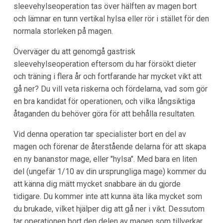
sleevehylseoperation tas över hälften av magen bort
och lämnar en tunn vertikal hylsa eller rör i stället för den
normala storleken på magen.
Överväger du att genomgå gastrisk
sleevehylseoperation eftersom du har försökt dieter
och träning i flera år och fortfarande har mycket vikt att
gå ner? Du vill veta riskerna och fördelarna, vad som gör
en bra kandidat för operationen, och vilka långsiktiga
åtaganden du behöver göra för att behålla resultaten.
Vid denna operation tar specialister bort en del av
magen och förenar de återstående delarna för att skapa
en ny bananstor mage, eller "hylsa". Med bara en liten
del (ungefär 1/10 av din ursprungliga mage) kommer du
att känna dig mätt mycket snabbare än du gjorde
tidigare. Du kommer inte att kunna äta lika mycket som
du brukade, vilket hjälper dig att gå ner i vikt. Dessutom
tar operationen bort den delen av magen som tillverkar