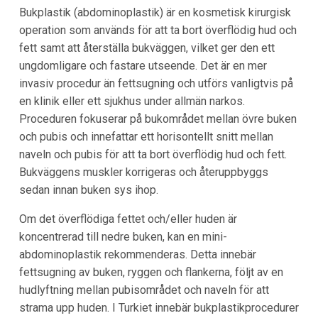
Bukplastik (abdominoplastik) är en kosmetisk kirurgisk
operation som används för att ta bort överflödig hud och
fett samt att återställa bukväggen, vilket ger den ett
ungdomligare och fastare utseende. Det är en mer
invasiv procedur än fettsugning och utförs vanligtvis på
en klinik eller ett sjukhus under allmän narkos.
Proceduren fokuserar på bukområdet mellan övre buken
och pubis och innefattar ett horisontellt snitt mellan
naveln och pubis för att ta bort överflödig hud och fett.
Bukväggens muskler korrigeras och återuppbyggs
sedan innan buken sys ihop.
Om det överflödiga fettet och/eller huden är
koncentrerad till nedre buken, kan en mini-
abdominoplastik rekommenderas. Detta innebär
fettsugning av buken, ryggen och flankerna, följt av en
hudlyftning mellan pubisområdet och naveln för att
strama upp huden. I Turkiet innebär bukplastikprocedurer