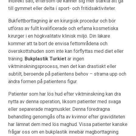
indirekt sätt, eftersom de känner sig mer stärkta att gå
till gymmet eller delta i sport- och fritidsaktiviteter.
Bukfettborttagning är en kirurgisk procedur och bör
utföras av fullt kvalificerade och erfarna kosmetiska
kirurger i en högkvalitativ klinisk miljö. Din läkare
kommer att ta bort de envisa fettområdena och
överskottshuden som inte kan förflyttas med diet eller
träning.
Bukplastik Turkiet
är ingen
viktminskningsprocess, men det kan drastiskt eller
subtilt, beroende på patientens behov – strama upp och
ändra formen på patientens figur.
Patienter som har lös hud efter viktminskning kan dra
nytta av denna operation, liksom patienter med svaga
eller separerade magmuskler. Denna föredragna
behandling genomgås ofta av kvinnor efter graviditeten
har lämnat dem med lös maghud. Vissa patienter kanske
frågar oss om en bukplastik innebär magborttagning.