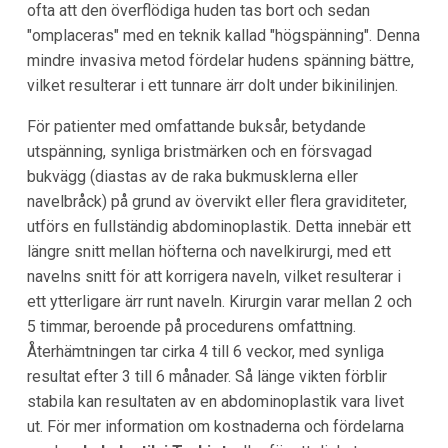
ofta att den överflödiga huden tas bort och sedan
"omplaceras" med en teknik kallad "högspänning". Denna
mindre invasiva metod fördelar hudens spänning bättre,
vilket resulterar i ett tunnare ärr dolt under bikinilinjen.
För patienter med omfattande buksår, betydande
utspänning, synliga bristmärken och en försvagad
bukvägg (diastas av de raka bukmusklerna eller
navelbråck) på grund av övervikt eller flera graviditeter,
utförs en fullständig abdominoplastik. Detta innebär ett
längre snitt mellan höfterna och navelkirurgi, med ett
navelns snitt för att korrigera naveln, vilket resulterar i
ett ytterligare ärr runt naveln. Kirurgin varar mellan 2 och
5 timmar, beroende på procedurens omfattning.
Återhämtningen tar cirka 4 till 6 veckor, med synliga
resultat efter 3 till 6 månader. Så länge vikten förblir
stabila kan resultaten av en abdominoplastik vara livet
ut. För mer information om kostnaderna och fördelarna