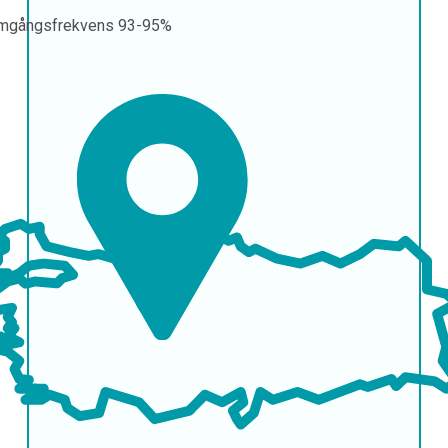
mgångsfrekvens
93-95%