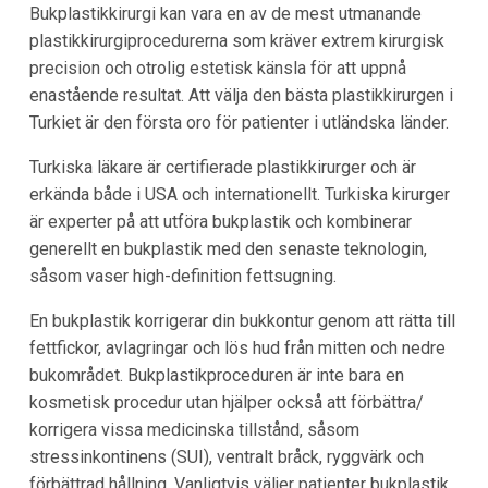
Bukplastikkirurgi kan vara en av de mest utmanande
plastikkirurgiprocedurerna som kräver extrem kirurgisk
precision och otrolig estetisk känsla för att uppnå
enastående resultat. Att välja den bästa plastikkirurgen i
Turkiet är den första oro för patienter i utländska länder.
Turkiska läkare är certifierade plastikkirurger och är
erkända både i USA och internationellt. Turkiska kirurger
är experter på att utföra bukplastik och kombinerar
generellt en bukplastik med den senaste teknologin,
såsom vaser high-definition fettsugning.
En bukplastik korrigerar din bukkontur genom att rätta till
fettfickor, avlagringar och lös hud från mitten och nedre
bukområdet. Bukplastikproceduren är inte bara en
kosmetisk procedur utan hjälper också att förbättra/
korrigera vissa medicinska tillstånd, såsom
stressinkontinens (SUI), ventralt bråck, ryggvärk och
förbättrad hållning. Vanligtvis väljer patienter bukplastik