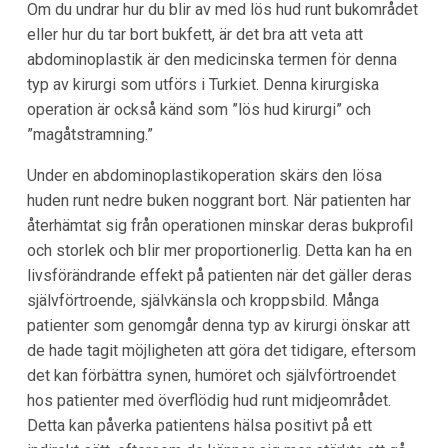
Om du undrar hur du blir av med lös hud runt bukområdet
eller hur du tar bort bukfett, är det bra att veta att
abdominoplastik är den medicinska termen för denna
typ av kirurgi som utförs i Turkiet. Denna kirurgiska
operation är också känd som ”lös hud kirurgi” och
”magåtstramning.”
Under en abdominoplastikoperation skärs den lösa
huden runt nedre buken noggrant bort. När patienten har
återhämtat sig från operationen minskar deras bukprofil
och storlek och blir mer proportionerlig. Detta kan ha en
livsförändrande effekt på patienten när det gäller deras
självförtroende, självkänsla och kroppsbild. Många
patienter som genomgår denna typ av kirurgi önskar att
de hade tagit möjligheten att göra det tidigare, eftersom
det kan förbättra synen, humöret och självförtroendet
hos patienter med överflödig hud runt midjeområdet.
Detta kan påverka patientens hälsa positivt på ett