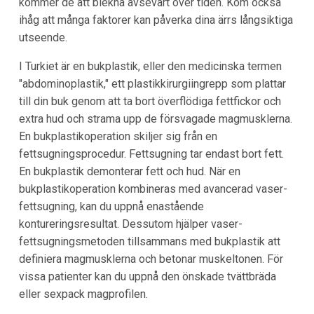
kommer de att blekna avsevärt över tiden. Kom också
ihåg att många faktorer kan påverka dina ärrs långsiktiga
utseende.
I Turkiet är en bukplastik, eller den medicinska termen
"abdominoplastik," ett plastikkirurgiingrepp som plattar
till din buk genom att ta bort överflödiga fettfickor och
extra hud och strama upp de försvagade magmusklerna.
En bukplastikoperation skiljer sig från en
fettsugningsprocedur. Fettsugning tar endast bort fett.
En bukplastik demonterar fett och hud. När en
bukplastikoperation kombineras med avancerad vaser-
fettsugning, kan du uppnå enastående
kontureringsresultat. Dessutom hjälper vaser-
fettsugningsmetoden tillsammans med bukplastik att
definiera magmusklerna och betonar muskeltonen. För
vissa patienter kan du uppnå den önskade tvättbräda
eller sexpack magprofilen.