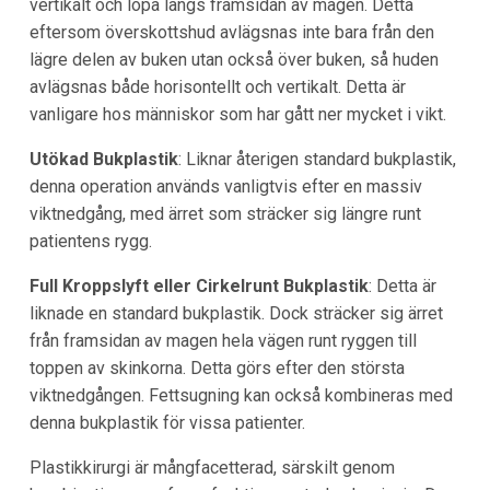
vertikalt och löpa längs framsidan av magen. Detta
eftersom överskottshud avlägsnas inte bara från den
lägre delen av buken utan också över buken, så huden
avlägsnas både horisontellt och vertikalt. Detta är
vanligare hos människor som har gått ner mycket i vikt.
Utökad Bukplastik
: Liknar återigen standard bukplastik,
denna operation används vanligtvis efter en massiv
viktnedgång, med ärret som sträcker sig längre runt
patientens rygg.
Full Kroppslyft eller Cirkelrunt Bukplastik
: Detta är
liknade en standard bukplastik. Dock sträcker sig ärret
från framsidan av magen hela vägen runt ryggen till
toppen av skinkorna. Detta görs efter den största
viktnedgången. Fettsugning kan också kombineras med
denna bukplastik för vissa patienter.
Plastikkirurgi är mångfacetterad, särskilt genom