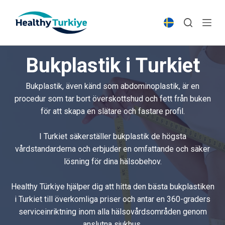
S
k
i
p
Bukplastik i Turkiet
t
o
Bukplastik, även känd som abdominoplastik, är en
c
procedur som tar bort överskottshud och fett från buken
o
för att skapa en slätare och fastare profil.
n
t
I Turkiet säkerställer bukplastik de högsta
e
vårdstandarderna och erbjuder en omfattande och säker
n
lösning för dina hälsobehov.
t
Healthy Türkiye hjälper dig att hitta den bästa bukplastiken
i Turkiet till överkomliga priser och antar en 360-graders
serviceinriktning inom alla hälsovårdsområden genom
anslutna sjukhus.