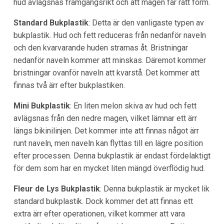
hud avlägsnas framgångsrikt och att magen får rätt form.
Standard Bukplastik
: Detta är den vanligaste typen av
bukplastik. Hud och fett reduceras från nedanför naveln
och den kvarvarande huden stramas åt. Bristningar
nedanför naveln kommer att minskas. Däremot kommer
bristningar ovanför naveln att kvarstå. Det kommer att
finnas två ärr efter bukplastiken.
Mini Bukplastik
: En liten melon skiva av hud och fett
avlägsnas från den nedre magen, vilket lämnar ett ärr
längs bikinilinjen. Det kommer inte att finnas något ärr
runt naveln, men naveln kan flyttas till en lägre position
efter processen. Denna bukplastik är endast fördelaktigt
för dem som har en mycket liten mängd överflödig hud.
Fleur de Lys Bukplastik
: Denna bukplastik är mycket lik
standard bukplastik. Dock kommer det att finnas ett
extra ärr efter operationen, vilket kommer att vara