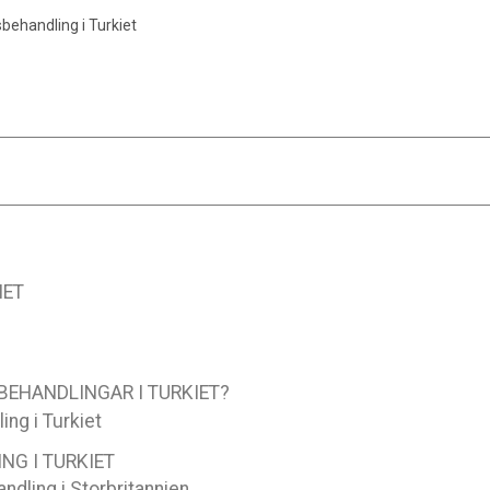
ehandling i Turkiet
IET
EHANDLINGAR I TURKIET?
ng i Turkiet
G I TURKIET
dling i Storbritannien