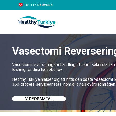
S
TR:
:+‪17175469334‬
k
i
p
t
o
c
o
n
Vasectomi Reversering
t
e
n
t
Vasectomi reverseringsbehandling i Turkiet säkerställer
lösning för dina hälsobehov.
Healthy Türkiye hjälper dig att hitta den bästa vasectomi 
360-graders serviceansats inom alla hälsovårdsområden
VIDEOSAMTAL