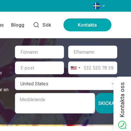
SPRÅK
us
Blogg
Sök
Kontakta
r
Kontakta oss
ar en
SKICKA