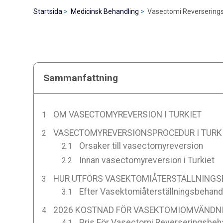
Startsida
Medicinsk Behandling
Vasectomi Reverseringsb
Sammanfattning
OM VASECTOMYREVERSION I TURKIET
VASECTOMYREVERSIONSPROCEDUR I TURK
Orsaker till vasectomyreversion
Innan vasectomyreversion i Turkiet
HUR UTFÖRS VASEKTOMIÅTERSTÄLLNINGSB
Efter Vasektomiåterställningsbehandli
2026 KOSTNAD FÖR VASEKTOMIOMVÄNDNIN
Pris För Vasectomi Reverseringsbehan