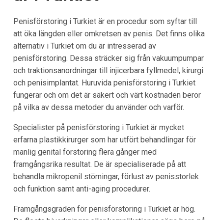
Penisförstoring i Turkiet är en procedur som syftar till
att öka längden eller omkretsen av penis. Det finns olika
alternativ i Turkiet om du är intresserad av
penisförstoring. Dessa sträcker sig från vakuumpumpar
och traktionsanordningar till injicerbara fyllmedel, kirurgi
och penisimplantat. Huruvida penisförstoring i Turkiet
fungerar och om det är säkert och värt kostnaden beror
på vilka av dessa metoder du använder och varför.
Specialister på penisförstoring i Turkiet är mycket
erfarna plastikkirurger som har utfört behandlingar för
manlig genital förstoring flera gånger med
framgångsrika resultat. De är specialiserade på att
behandla mikropenil störningar, förlust av penisstorlek
och funktion samt anti-aging procedurer.
Framgångsgraden för penisförstoring i Turkiet är hög.