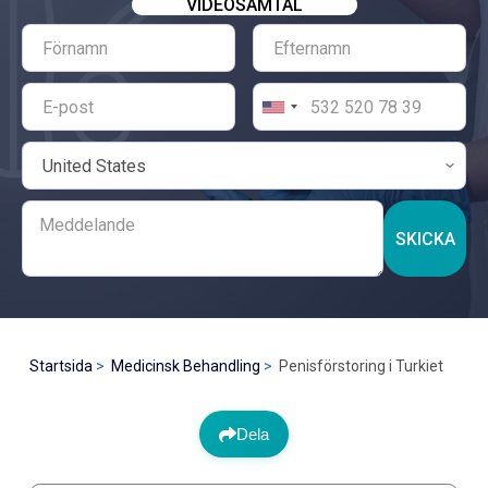
VIDEOSAMTAL
SKICKA
Startsida
Medicinsk Behandling
Penisförstoring i Turkiet
Dela