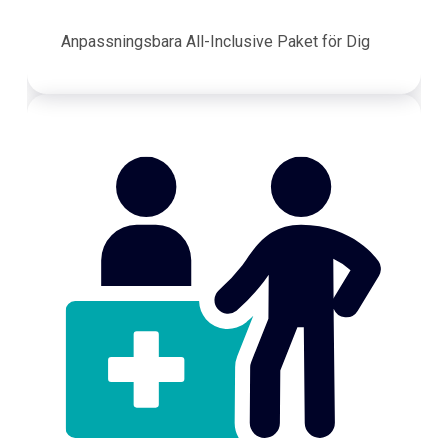
Anpassningsbara All-Inclusive Paket för Dig