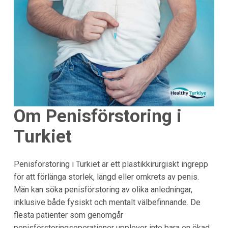
Om Penisförstoring i
Turkiet
Penisförstoring i Turkiet är ett plastikkirurgiskt ingrepp
för att förlänga storlek, längd eller omkrets av penis.
Män kan söka penisförstoring av olika anledningar,
inklusive både fysiskt och mentalt välbefinnande. De
flesta patienter som genomgår
penisförstoringsoperationer upplever inte bara en ökad