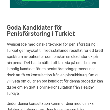
Goda Kandidater för
Penisförstoring i Turkiet
Avancerade medicinska tekniker för penisförstoring i
Turkiet ger mycket tillfredsställande resultat för ett brett
spektrum av patienter som önskar en ökad storlek på
sin penis. Det bästa sättet att ta reda på om du är en
lämplig kandidat för en penisförstoringsprocedur är
dock att få en konsultation från en plastikkirurg. Om du
vill veta om du är en bra kandidat för denna procedur kan
du be om en gratis online-konsultation från Healthy
Türkiye.
Under denna konsultation kommer dina medicinska
detaljer att utvärderas, dina förväntningar från