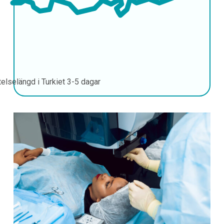
telselängd i Turkiet
3-5 dagar