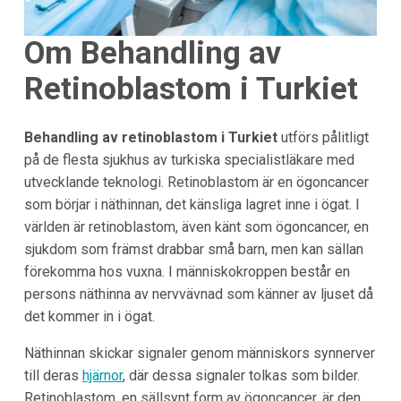
Om Behandling av
Retinoblastom i Turkiet
Behandling av retinoblastom i Turkiet
utförs pålitligt
på de flesta sjukhus av turkiska specialistläkare med
utvecklande teknologi. Retinoblastom är en ögoncancer
som börjar i näthinnan, det känsliga lagret inne i ögat. I
världen är retinoblastom, även känt som ögoncancer, en
sjukdom som främst drabbar små barn, men kan sällan
förekomma hos vuxna. I människokroppen består en
persons näthinna av nervvävnad som känner av ljuset då
det kommer in i ögat.
Näthinnan skickar signaler genom människors synnerver
till deras
hjärnor
, där dessa signaler tolkas som bilder.
Retinoblastom, en sällsynt form av ögoncancer, är den