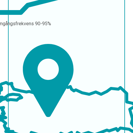
mgångsfrekvens
90-95%