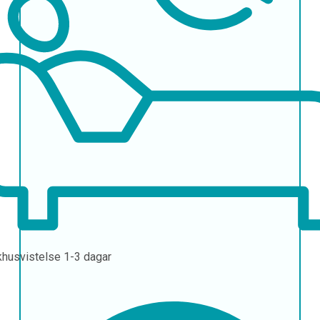
khusvistelse
1-3 dagar