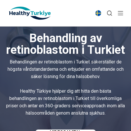
S
k
i
p
Behandling av
t
o
retinoblastom i Turkiet
c
o
Behandlingen av retinoblastom i Turkiet säkerställer de
n
högsta vårdstandarderna och erbjuder en omfattande och
t
säker lösning för dina hälsobehov.
e
n
Healthy Türkiye hjälper dig att hitta den bästa
t
behandlingen av retinoblastom i Turkiet till överkomliga
priser och antar en 360-graders serviceapproach inom alla
hälsoområden genom anslutna sjukhus.