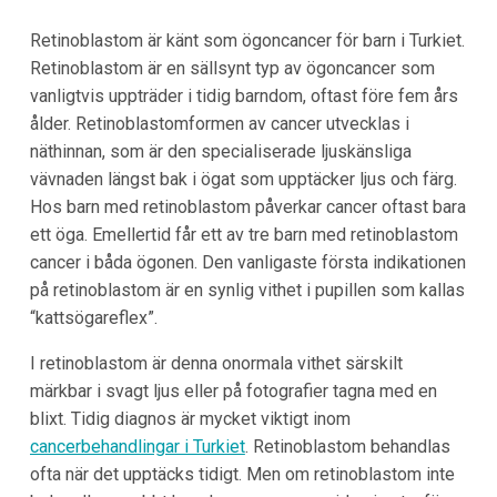
Retinoblastom är känt som ögoncancer för barn i Turkiet.
Retinoblastom är en sällsynt typ av ögoncancer som
vanligtvis uppträder i tidig barndom, oftast före fem års
ålder. Retinoblastomformen av cancer utvecklas i
näthinnan, som är den specialiserade ljuskänsliga
vävnaden längst bak i ögat som upptäcker ljus och färg.
Hos barn med retinoblastom påverkar cancer oftast bara
ett öga. Emellertid får ett av tre barn med retinoblastom
cancer i båda ögonen. Den vanligaste första indikationen
på retinoblastom är en synlig vithet i pupillen som kallas
“kattsögareflex”.
I retinoblastom är denna onormala vithet särskilt
märkbar i svagt ljus eller på fotografier tagna med en
blixt. Tidig diagnos är mycket viktigt inom
cancerbehandlingar i Turkiet
. Retinoblastom behandlas
ofta när det upptäcks tidigt. Men om retinoblastom inte