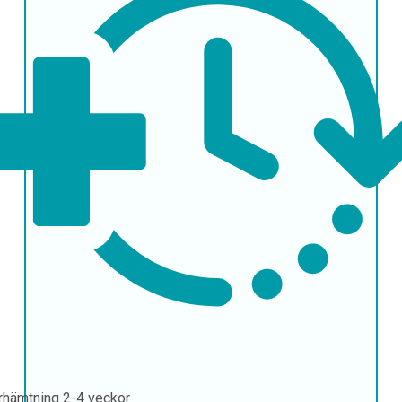
rhämtning
2-4 veckor