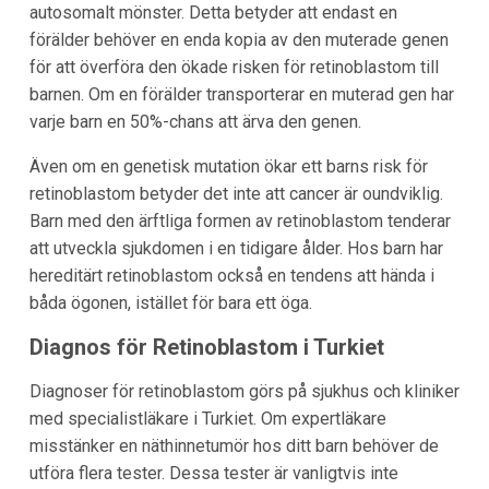
autosomalt mönster. Detta betyder att endast en
förälder behöver en enda kopia av den muterade genen
för att överföra den ökade risken för retinoblastom till
barnen. Om en förälder transporterar en muterad gen har
varje barn en 50%-chans att ärva den genen.
Även om en genetisk mutation ökar ett barns risk för
retinoblastom betyder det inte att cancer är oundviklig.
Barn med den ärftliga formen av retinoblastom tenderar
att utveckla sjukdomen i en tidigare ålder. Hos barn har
hereditärt retinoblastom också en tendens att hända i
båda ögonen, istället för bara ett öga.
Diagnos för Retinoblastom i Turkiet
Diagnoser för retinoblastom görs på sjukhus och kliniker
med specialistläkare i Turkiet. Om expertläkare
misstänker en näthinnetumör hos ditt barn behöver de
utföra flera tester. Dessa tester är vanligtvis inte