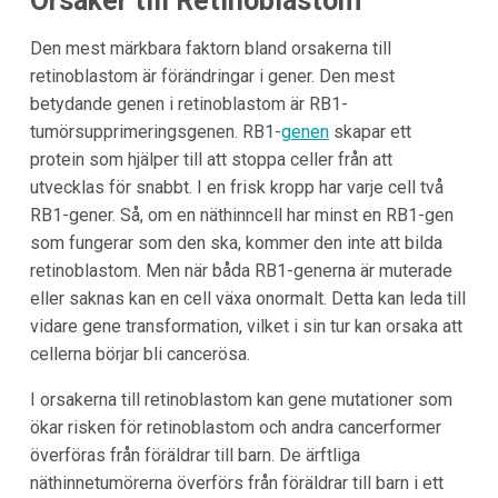
Orsaker till Retinoblastom
Den mest märkbara faktorn bland orsakerna till
retinoblastom är förändringar i gener. Den mest
betydande genen i retinoblastom är RB1-
tumörsupprimeringsgenen. RB1-
genen
skapar ett
protein som hjälper till att stoppa celler från att
utvecklas för snabbt. I en frisk kropp har varje cell två
RB1-gener. Så, om en näthinncell har minst en RB1-gen
som fungerar som den ska, kommer den inte att bilda
retinoblastom. Men när båda RB1-generna är muterade
eller saknas kan en cell växa onormalt. Detta kan leda till
vidare gene transformation, vilket i sin tur kan orsaka att
cellerna börjar bli cancerösa.
I orsakerna till retinoblastom kan gene mutationer som
ökar risken för retinoblastom och andra cancerformer
överföras från föräldrar till barn. De ärftliga
näthinnetumörerna överförs från föräldrar till barn i ett