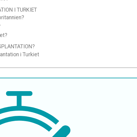
ION I TURKIET
britannien?
?
iet?
NSPLANTATION?
antation i Turkiet