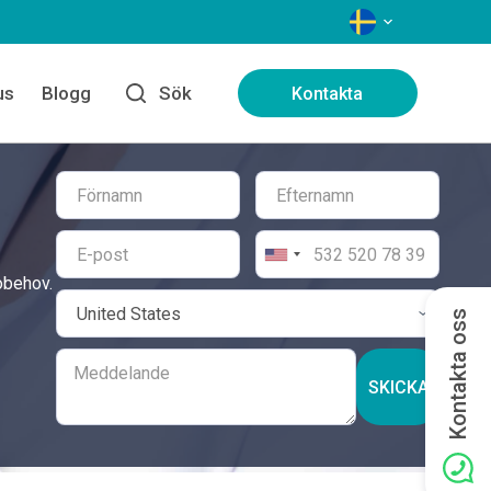
SPRÅK
us
Blogg
Sök
Kontakta
obehov.
Kontakta oss
SKICKA