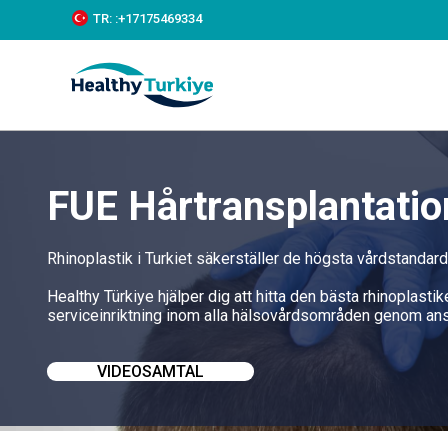
S
TR:
:+‪17175469334‬
k
i
p
t
o
c
o
n
t
FUE Hårtransplantation
e
n
t
Rhinoplastik i Turkiet säkerställer de högsta vårdstandar
Healthy Türkiye hjälper dig att hitta den bästa rhinoplastik
serviceinriktning inom alla hälsovårdsområden genom ans
VIDEOSAMTAL