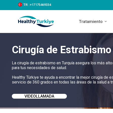
S
TR:
:+‪17175469334‬
k
i
p
Tratamiento
t
o
c
o
n
Cirugía de Estrabismo
t
e
n
t
La cirugía de estrabismo en Turquía asegura los más alto
para tus necesidades de salud.
Healthy Türkiye te ayuda a encontrar la mejor cirugía de
servicio de 360 grados en todas las áreas de la salud a t
VIDEOLLAMADA