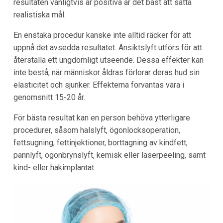
resultaten vanligtvis är positiva är det bäst att sätta
realistiska mål.
En enstaka procedur kanske inte alltid räcker för att
uppnå det avsedda resultatet. Ansiktslyft utförs för att
återställa ett ungdomligt utseende. Dessa effekter kan
inte bestå; när människor åldras förlorar deras hud sin
elasticitet och sjunker. Effekterna förväntas vara i
genomsnitt 15-20 år.
För bästa resultat kan en person behöva ytterligare
procedurer, såsom halslyft, ögonlocksoperation,
fettsugning, fettinjektioner, borttagning av kindfett,
pannlyft, ögonbrynslyft, kemisk eller laserpeeling, samt
kind- eller hakimplantat.