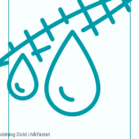
bildning
Dold i hårfästet