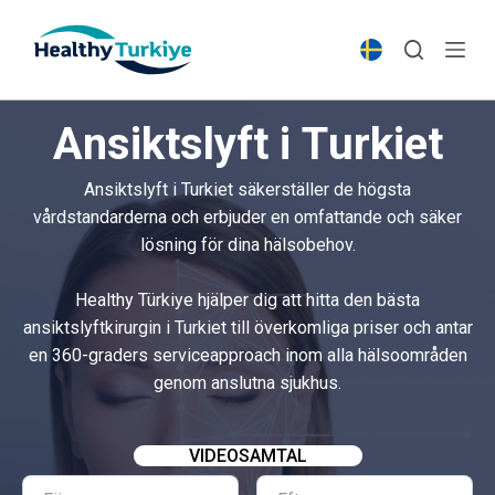
S
k
i
p
Ansiktslyft i Turkiet
t
o
Ansiktslyft i Turkiet säkerställer de högsta
c
vårdstandarderna och erbjuder en omfattande och säker
o
lösning för dina hälsobehov.
n
t
Healthy Türkiye hjälper dig att hitta den bästa
e
ansiktslyftkirurgin i Turkiet till överkomliga priser och antar
n
en 360-graders serviceapproach inom alla hälsoområden
t
genom anslutna sjukhus.
VIDEOSAMTAL