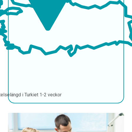
telselängd i Turkiet
1-2 veckor