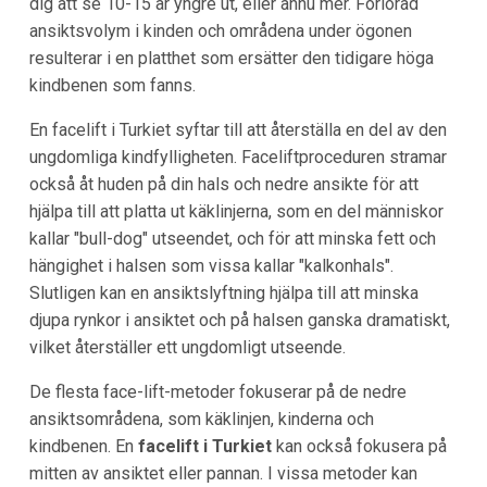
dig att se 10-15 år yngre ut, eller ännu mer. Förlorad
ansiktsvolym i kinden och områdena under ögonen
resulterar i en platthet som ersätter den tidigare höga
kindbenen som fanns.
En facelift i Turkiet syftar till att återställa en del av den
ungdomliga kindfylligheten. Faceliftproceduren stramar
också åt huden på din hals och nedre ansikte för att
hjälpa till att platta ut käklinjerna, som en del människor
kallar "bull-dog" utseendet, och för att minska fett och
hängighet i halsen som vissa kallar "kalkonhals".
Slutligen kan en ansiktslyftning hjälpa till att minska
djupa rynkor i ansiktet och på halsen ganska dramatiskt,
vilket återställer ett ungdomligt utseende.
De flesta face-lift-metoder fokuserar på de nedre
ansiktsområdena, som käklinjen, kinderna och
kindbenen. En
facelift i Turkiet
kan också fokusera på
mitten av ansiktet eller pannan. I vissa metoder kan