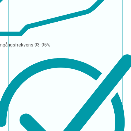
mgångsfrekvens
93-95%