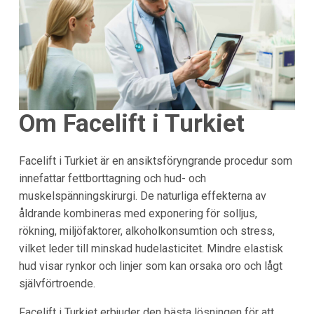
Om Facelift i Turkiet
Facelift i Turkiet är en ansiktsföryngrande procedur som
innefattar fettborttagning och hud- och
muskelspänningskirurgi. De naturliga effekterna av
åldrande kombineras med exponering för solljus,
rökning, miljöfaktorer, alkoholkonsumtion och stress,
vilket leder till minskad hudelasticitet. Mindre elastisk
hud visar rynkor och linjer som kan orsaka oro och lågt
självförtroende.
Facelift i Turkiet erbjuder den bästa lösningen för att