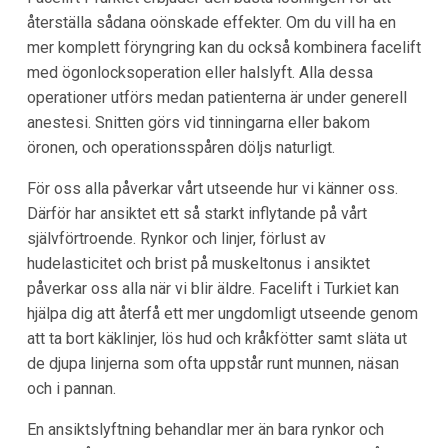
återställa sådana oönskade effekter. Om du vill ha en
mer komplett föryngring kan du också kombinera facelift
med ögonlocksoperation eller halslyft. Alla dessa
operationer utförs medan patienterna är under generell
anestesi. Snitten görs vid tinningarna eller bakom
öronen, och operationsspåren döljs naturligt.
För oss alla påverkar vårt utseende hur vi känner oss.
Därför har ansiktet ett så starkt inflytande på vårt
självförtroende. Rynkor och linjer, förlust av
hudelasticitet och brist på muskeltonus i ansiktet
påverkar oss alla när vi blir äldre. Facelift i Turkiet kan
hjälpa dig att återfå ett mer ungdomligt utseende genom
att ta bort käklinjer, lös hud och kråkfötter samt släta ut
de djupa linjerna som ofta uppstår runt munnen, näsan
och i pannan.
En ansiktslyftning behandlar mer än bara rynkor och