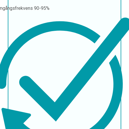
mgångsfrekvens
90-95%