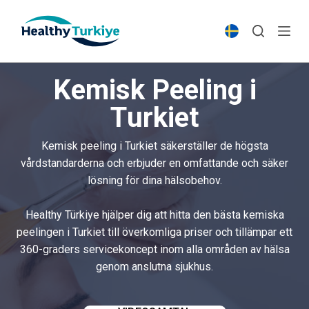
S
k
i
p
Kemisk Peeling i
t
o
Turkiet
c
o
Kemisk peeling i Turkiet säkerställer de högsta
n
vårdstandarderna och erbjuder en omfattande och säker
t
lösning för dina hälsobehov.
e
n
Healthy Türkiye hjälper dig att hitta den bästa kemiska
t
peelingen i Turkiet till överkomliga priser och tillämpar ett
360-graders servicekoncept inom alla områden av hälsa
genom anslutna sjukhus.