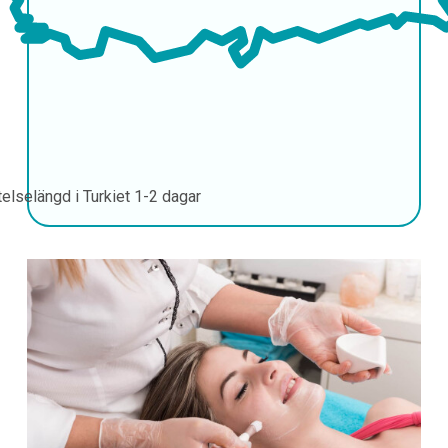
telselängd i Turkiet
1-2 dagar