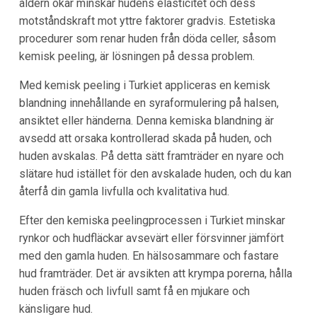
åldern ökar minskar hudens elasticitet och dess
motståndskraft mot yttre faktorer gradvis. Estetiska
procedurer som renar huden från döda celler, såsom
kemisk peeling, är lösningen på dessa problem.
Med kemisk peeling i Turkiet appliceras en kemisk
blandning innehållande en syraformulering på halsen,
ansiktet eller händerna. Denna kemiska blandning är
avsedd att orsaka kontrollerad skada på huden, och
huden avskalas. På detta sätt framträder en nyare och
slätare hud istället för den avskalade huden, och du kan
återfå din gamla livfulla och kvalitativa hud.
Efter den kemiska peelingprocessen i Turkiet minskar
rynkor och hudfläckar avsevärt eller försvinner jämfört
med den gamla huden. En hälsosammare och fastare
hud framträder. Det är avsikten att krympa porerna, hålla
huden fräsch och livfull samt få en mjukare och
känsligare hud.