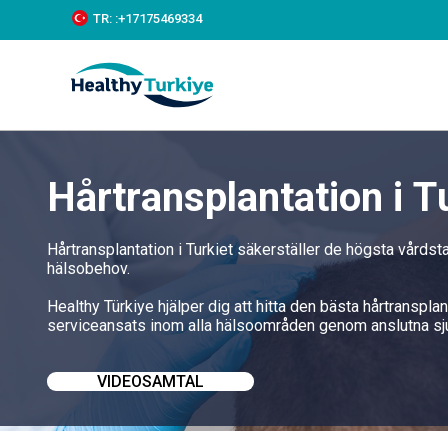
S
TR:
:+‪17175469334‬
k
i
p
t
o
c
o
n
Hårtransplantation i T
t
e
n
t
Hårtransplantation i Turkiet säkerställer de högsta vårds
hälsobehov.
Healthy Türkiye hjälper dig att hitta den bästa hårtranspla
serviceansats inom alla hälsoområden genom anslutna sj
VIDEOSAMTAL