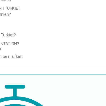
 I TURKIET
annien?
i Turkiet?
ANTATION?
?
ion i Turkiet