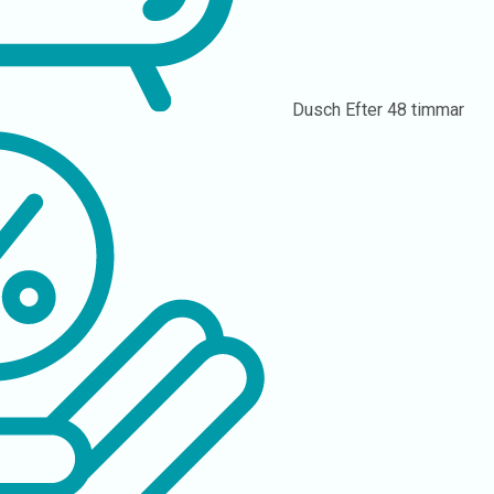
Dusch
Efter 48 timmar