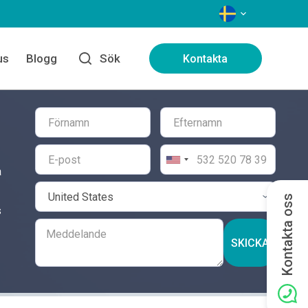
SPRÅK
us
Blogg
Sök
Kontakta
a
Kontakta oss
s
SKICKA