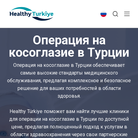
S
k
i
p
Операция на
t
o
косоглазие в Турции
c
o
Операция на косоглазие в Турции обеспечивает
n
самые высокие стандарты медицинского
t
обслуживания, предлагая комплексное и безопасное
e
решение для ваших потребностей в области
n
здоровья.
t
Healthy Türkiye поможет вам найти лучшие клиники
для операции на косоглазие в Турции по доступной
цене, предлагая полноценный подход к услугам в
области здравоохранения через свои партнерские