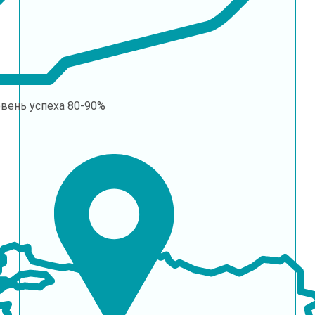
овень успеха
80-90%