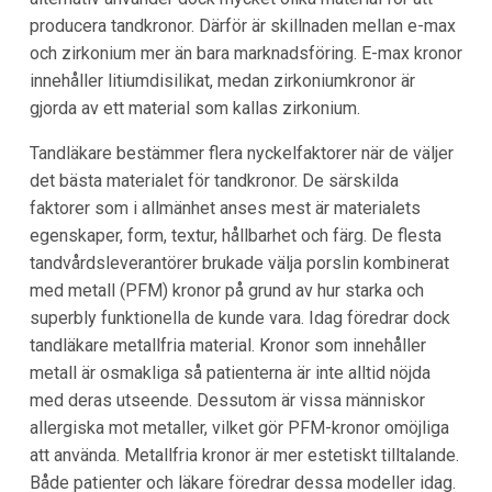
producera tandkronor. Därför är skillnaden mellan e-max
och zirkonium mer än bara marknadsföring. E-max kronor
innehåller litiumdisilikat, medan zirkoniumkronor är
gjorda av ett material som kallas zirkonium.
Tandläkare bestämmer flera nyckelfaktorer när de väljer
det bästa materialet för tandkronor. De särskilda
faktorer som i allmänhet anses mest är materialets
egenskaper, form, textur, hållbarhet och färg. De flesta
tandvårdsleverantörer brukade välja porslin kombinerat
med metall (PFM) kronor på grund av hur starka och
superbly funktionella de kunde vara. Idag föredrar dock
tandläkare metallfria material. Kronor som innehåller
metall är osmakliga så patienterna är inte alltid nöjda
med deras utseende. Dessutom är vissa människor
allergiska mot metaller, vilket gör PFM-kronor omöjliga
att använda. Metallfria kronor är mer estetiskt tilltalande.
Både patienter och läkare föredrar dessa modeller idag.