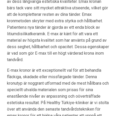
av dess långvariga estetiska kvaliteter. Emax kronan
bärs tack vare sitt mycket attraktiva utseende, vilket gör
att de kompletterar resten av dina tänder. Emax
kronmetoden skryter med extra styrka och hållbarhet.
Patientens nya tänder är gjorda av ett enda block av
litiumdisilikatkeramik. E-max är känt för att vara ett
material av högsta kvalitet som har använts på grund av
dess seghet, hållbarhet och opacitet. Dessa egenskaper
är vad som gör E-max till en högt värderad krona inom
tandvård.
E-max kronor är ett exceptionellt val för att behandla
fläckiga, skadade eller missfärgade tänder. Denna
kronutyp är noggrant utformad med de mest hållbara och
speciellt utvalda materialen som prisas för sina
enastående nivåer av anpassning och oöverträffade
estetiska resultat. På Healthy Türkiye-kliniker är vi stolta
över att använda den senaste tandvårdstekniken för
emax kronor för att hjälpa våra patienter att uppnå ett