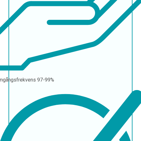
mgångsfrekvens
97-99%