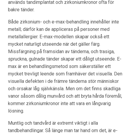
används tandimplantat och zirkoniumkronor ofta för
bakre tänder.
Både zirkonium- och e-max-behandling innehåller inte
metall; därför kan de appliceras på personer med
metallallergier. E-max-modellen skapar också ett
mycket naturligt utseende när det gäller färg.
Missfärgning på framsidan av tänderna, och trasiga,
spruckna, gulnade tänder skapar ett dåligt utseende. E-
max är en behandlingsmetod som säkerställer ett
mycket trevligt leende som framhäver det visuella. Den
visuella defekten i de främre tänderna stör människor
och orsakar låg självkänsla. Men om det finns skadliga
vanor såsom dålig munvård och att bryta hårda föremål,
kommer zirkoniumkronor inte att vara en långvarig
lösning.
Muntlig och tandvård är extremt viktigt i alla
tandbehandlingar. Så länge man tar hand om det, är e-