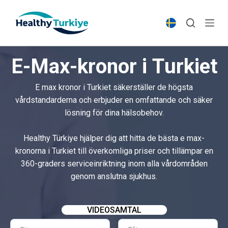
S
k
i
p
E-Max-kronor i Turkiet
t
o
E max kronor i Turkiet säkerställer de högsta
c
vårdstandarderna och erbjuder en omfattande och säker
o
lösning för dina hälsobehov.
n
t
Healthy Türkiye hjälper dig att hitta de bästa e max-
e
kronorna i Turkiet till överkomliga priser och tillämpar en
n
360-graders serviceinriktning inom alla vårdområden
t
genom anslutna sjukhus.
VIDEOSAMTAL