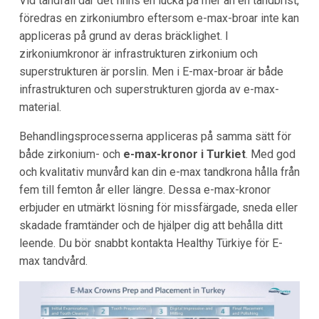
Vid tandfall där det finns en lucka på mer än en tandbrist,
föredras en zirkoniumbro eftersom e-max-broar inte kan
appliceras på grund av deras bräcklighet. I
zirkoniumkronor är infrastrukturen zirkonium och
superstrukturen är porslin. Men i E-max-broar är både
infrastrukturen och superstrukturen gjorda av e-max-
material.
Behandlingsprocesserna appliceras på samma sätt för
både zirkonium- och
e-max-kronor i Turkiet
. Med god
och kvalitativ munvård kan din e-max tandkrona hålla från
fem till femton år eller längre. Dessa e-max-kronor
erbjuder en utmärkt lösning för missfärgade, sneda eller
skadade framtänder och de hjälper dig att behålla ditt
leende. Du bör snabbt kontakta Healthy Türkiye för E-
max tandvård.