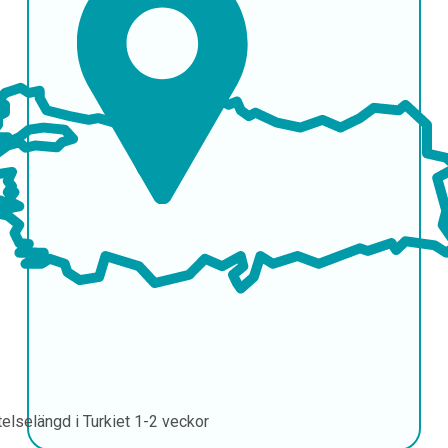
telselängd i Turkiet
1-2 veckor