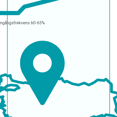
mgångsfrekvens
60-65%