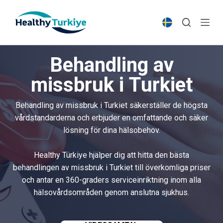
S
k
i
p
Behandling av
t
o
missbruk i Turkiet
c
o
Behandling av missbruk i Turkiet säkerställer de högsta
n
vårdstandarderna och erbjuder en omfattande och säker
t
lösning för dina hälsobehov.
e
n
Healthy Türkiye hjälper dig att hitta den bästa
t
behandlingen av missbruk i Turkiet till överkomliga priser
och antar en 360-graders serviceinriktning inom alla
hälsovårdsområden genom anslutna sjukhus.