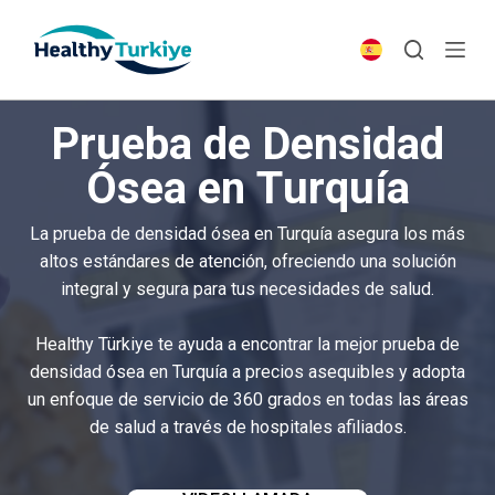
S
k
i
p
Prueba de Densidad
t
o
Ósea en Turquía
c
o
La prueba de densidad ósea en Turquía asegura los más
n
altos estándares de atención, ofreciendo una solución
t
integral y segura para tus necesidades de salud.
e
n
Healthy Türkiye te ayuda a encontrar la mejor prueba de
t
densidad ósea en Turquía a precios asequibles y adopta
un enfoque de servicio de 360 grados en todas las áreas
de salud a través de hospitales afiliados.