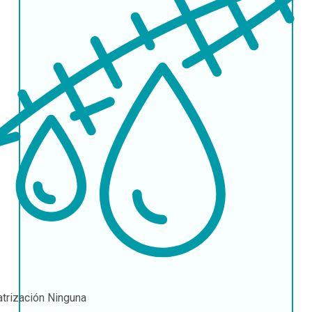
atrización
Ninguna