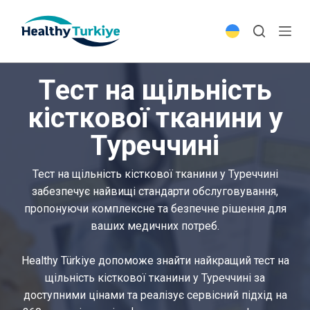
S
k
i
p
Тест на щільність
t
o
кісткової тканини у
c
Туреччині
o
n
t
Тест на щільність кісткової тканини у Туреччині
e
забезпечує найвищі стандарти обслуговування,
n
пропонуючи комплексне та безпечне рішення для
t
ваших медичних потреб.
Healthy Türkiye допоможе знайти найкращий тест на
щільність кісткової тканини у Туреччині за
доступними цінами та реалізує сервісний підхід на