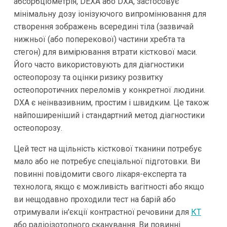
абсорбціометрія, DEXA або DXA, застосовує
мінімальну дозу іонізуючого випромінювання для
створення зображень всередині тіла (зазвичай
нижньої (або поперекової) частини хребта та
стегон) для вимірювання втрати кісткової маси.
Його часто використовують для діагностики
остеопорозу та оцінки ризику розвитку
остеопоротичних переломів у конкретної людини.
DXA є неінвазивним, простим і швидким. Це також
найпоширеніший і стандартний метод діагностики
остеопорозу.
Цей тест на щільність кісткової тканини потребує
мало або не потребує спеціальної підготовки. Ви
повинні повідомити свого лікаря-експерта та
технолога, якщо є можливість вагітності або якщо
ви нещодавно проходили тест на барій або
отримували ін'єкції контрастної речовини для
КТ
або радіоізотопного сканування. Ви повинні