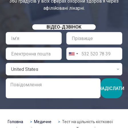
360 градусів у всіх сферах охорони здоров'я через
афілійовані лікарні.
ВІДЕО-ДЗВІНОК
НАДІСЛАТИ
Головна
Медичне
Тест на щільність кісткової