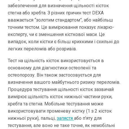
забезпечення для визначення щільності кісток
стегна або хребта. З різних причин тест DEXA
вважається “золотим стандартом”, або найбільш
точним тестом. Це вимірювання показує лікарю-
експерту, чи є зменшення кісткової маси. Це
випадок, коли кістки є більш крихкими і схильні до
легких переломів або розривів.
Тест на щільність кісток використовується в
основному для діагностики остеопенії та
остеопорозу. Він також застосовується для
визначення вашого майбутнього ризику переломів.
Процедура тестування щільності кісток зазвичай
вимірює щільність кісток нижньої частини руки,
хребта та стегна. Мобільне тестування може
використовувати променеву кістку (1 з 2 кісток
нижньої руки), пальці,
запястя
або п’яту для
тестування, але воно не таке точне, як немобільні