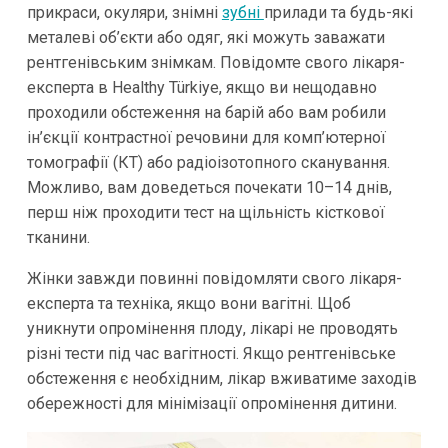
прикраси, окуляри, знімні
зубні
прилади та будь-які
металеві об’єкти або одяг, які можуть заважати
рентгенівським знімкам. Повідомте свого лікаря-
експерта в Healthy Türkiye, якщо ви нещодавно
проходили обстеження на барій або вам робили
ін’єкції контрастної речовини для комп’ютерної
томографії (КТ) або радіоізотопного сканування.
Можливо, вам доведеться почекати 10–14 днів,
перш ніж проходити тест на щільність кісткової
тканини.
Жінки завжди повинні повідомляти свого лікаря-
експерта та техніка, якщо вони вагітні. Щоб
уникнути опромінення плоду, лікарі не проводять
різні тести під час вагітності. Якщо рентгенівське
обстеження є необхідним, лікар вживатиме заходів
обережності для мінімізації опромінення дитини.