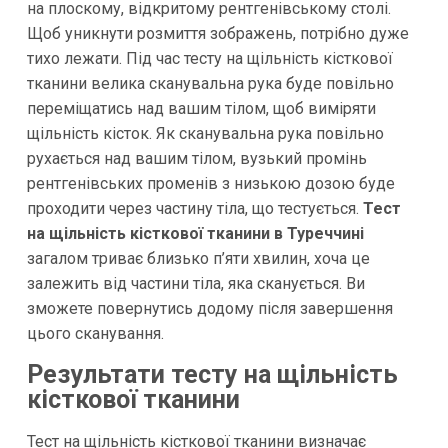
на плоскому, відкритому рентгенівському столі.
Щоб уникнути розмиття зображень, потрібно дуже
тихо лежати. Під час тесту на щільність кісткової
тканини велика сканувальна рука буде повільно
переміщатись над вашим тілом, щоб виміряти
щільність кісток. Як сканувальна рука повільно
рухається над вашим тілом, вузький промінь
рентгенівських променів з низькою дозою буде
проходити через частину тіла, що тестується.
Тест
на щільність кісткової тканини в Туреччині
загалом триває близько п’яти хвилин, хоча це
залежить від частини тіла, яка сканується. Ви
зможете повернутись додому після завершення
цього сканування.
Результати тесту на щільність
кісткової тканини
Тест на щільність кісткової тканини визначає