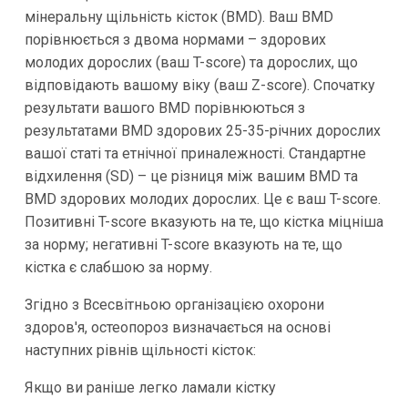
мінеральну щільність кісток (BMD). Ваш BMD
порівнюється з двома нормами – здорових
молодих дорослих (ваш T-score) та дорослих, що
відповідають вашому віку (ваш Z-score). Спочатку
результати вашого BMD порівнюються з
результатами BMD здорових 25-35-річних дорослих
вашої статі та етнічної приналежності. Стандартне
відхилення (SD) – це різниця між вашим BMD та
BMD здорових молодих дорослих. Це є ваш T-score.
Позитивні T-score вказують на те, що кістка міцніша
за норму; негативні T-score вказують на те, що
кістка є слабшою за норму.
Згідно з Всесвітньою організацією охорони
здоров'я, остеопороз визначається на основі
наступних рівнів щільності кісток:
Якщо ви раніше легко ламали кістку