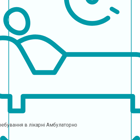
ебування в лікарні
Амбулаторно