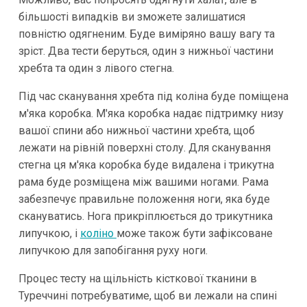
більшості випадків ви зможете залишатися
повністю одягненим. Буде виміряно вашу вагу та
зріст. Два тести беруться, один з нижньої частини
хребта та один з лівого стегна.
Під час сканування хребта під коліна буде поміщена
м'яка коробка. М'яка коробка надає підтримку низу
вашої спини або нижньої частини хребта, щоб
лежати на рівній поверхні столу. Для сканування
стегна ця м'яка коробка буде видалена і трикутна
рама буде розміщена між вашими ногами. Рама
забезпечує правильне положення ноги, яка буде
скануватись. Нога прикріплюється до трикутника
липучкою, і
коліно
може також бути зафіксоване
липучкою для запобігання руху ноги.
Процес тесту на щільність кісткової тканини в
Туреччині потребуватиме, щоб ви лежали на спині