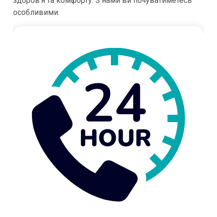
здоров’я та комфорту. З нами ви почуватиметесь
особливими.