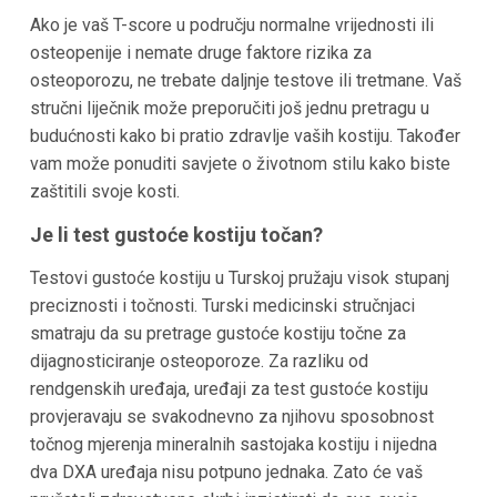
Ako je vaš T-score u području normalne vrijednosti ili
osteopenije i nemate druge faktore rizika za
osteoporozu, ne trebate daljnje testove ili tretmane. Vaš
stručni liječnik može preporučiti još jednu pretragu u
budućnosti kako bi pratio zdravlje vaših kostiju. Također
vam može ponuditi savjete o životnom stilu kako biste
zaštitili svoje kosti.
Je li test gustoće kostiju točan?
Testovi gustoće kostiju u Turskoj pružaju visok stupanj
preciznosti i točnosti. Turski medicinski stručnjaci
smatraju da su pretrage gustoće kostiju točne za
dijagnosticiranje osteoporoze. Za razliku od
rendgenskih uređaja, uređaji za test gustoće kostiju
provjeravaju se svakodnevno za njihovu sposobnost
točnog mjerenja mineralnih sastojaka kostiju i nijedna
dva DXA uređaja nisu potpuno jednaka. Zato će vaš