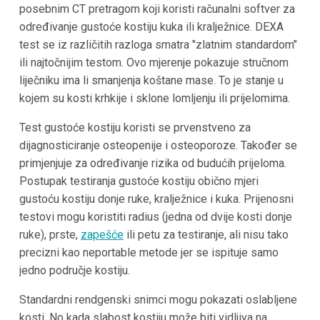
posebnim CT pretragom koji koristi računalni softver za
određivanje gustoće kostiju kuka ili kralježnice. DEXA
test se iz različitih razloga smatra "zlatnim standardom"
ili najtočnijim testom. Ovo mjerenje pokazuje stručnom
liječniku ima li smanjenja koštane mase. To je stanje u
kojem su kosti krhkije i sklone lomljenju ili prijelomima.
Test gustoće kostiju koristi se prvenstveno za
dijagnosticiranje osteopenije i osteoporoze. Također se
primjenjuje za određivanje rizika od budućih prijeloma.
Postupak testiranja gustoće kostiju obično mjeri
gustoću kostiju donje ruke, kralježnice i kuka. Prijenosni
testovi mogu koristiti radius (jedna od dvije kosti donje
ruke), prste,
zapešće
ili petu za testiranje, ali nisu tako
precizni kao neportable metode jer se ispituje samo
jedno područje kostiju.
Standardni rendgenski snimci mogu pokazati oslabljene
kosti. No kada slabost kostiju može biti vidljiva na