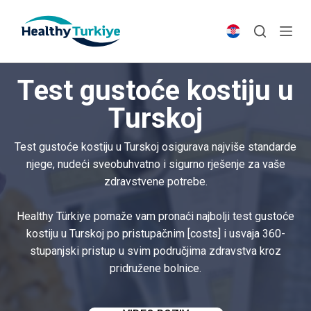
S
k
i
p
Test gustoće kostiju u
t
o
Turskoj
c
o
Test gustoće kostiju u Turskoj osigurava najviše standarde
n
njege, nudeći sveobuhvatno i sigurno rješenje za vaše
t
zdravstvene potrebe.
e
n
Healthy Türkiye pomaže vam pronaći najbolji test gustoće
t
kostiju u Turskoj po pristupačnim [costs] i usvaja 360-
stupanjski pristup u svim područjima zdravstva kroz
pridružene bolnice.