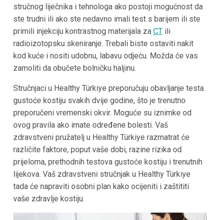
stručnog liječnika i tehnologa ako postoji mogućnost da
ste trudni ili ako ste nedavno imali test s barijem ili ste
primili injekciju kontrastnog materijala za
CT
ili
radioizotopsku skeniranje. Trebali biste ostaviti nakit
kod kuće i nositi udobnu, labavu odjeću. Možda će vas
zamoliti da obučete bolničku haljinu.
Stručnjaci u Healthy Türkiye preporučuju obavljanje testa
gustoće kostiju svakih dvije godine, što je trenutno
preporučeni vremenski okvir. Moguće su iznimke od
ovog pravila ako imate određene bolesti. Vaš
zdravstveni pružatelj u Healthy Türkiye razmatrat će
različite faktore, poput vaše dobi, razine rizika od
prijeloma, prethodnih testova gustoće kostiju i trenutnih
lijekova. Vaš zdravstveni stručnjak u Healthy Türkiye
tada će napraviti osobni plan kako ocijeniti i zaštititi
vaše zdravlje kostiju.