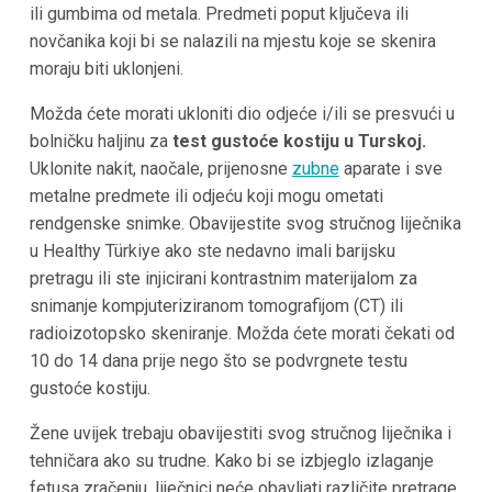
ili gumbima od metala. Predmeti poput ključeva ili
novčanika koji bi se nalazili na mjestu koje se skenira
moraju biti uklonjeni.
Možda ćete morati ukloniti dio odjeće i/ili se presvući u
bolničku haljinu za
test gustoće kostiju u Turskoj.
Uklonite nakit, naočale, prijenosne
zubne
aparate i sve
metalne predmete ili odjeću koji mogu ometati
rendgenske snimke. Obavijestite svog stručnog liječnika
u Healthy Türkiye ako ste nedavno imali barijsku
pretragu ili ste injicirani kontrastnim materijalom za
snimanje kompjuteriziranom tomografijom (CT) ili
radioizotopsko skeniranje. Možda ćete morati čekati od
10 do 14 dana prije nego što se podvrgnete testu
gustoće kostiju.
Žene uvijek trebaju obavijestiti svog stručnog liječnika i
tehničara ako su trudne. Kako bi se izbjeglo izlaganje
fetusa zračenju, liječnici neće obavljati različite pretrage