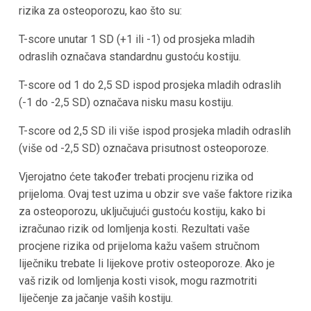
rizika za osteoporozu, kao što su:
T-score unutar 1 SD (+1 ili -1) od prosjeka mladih
odraslih označava standardnu gustoću kostiju.
T-score od 1 do 2,5 SD ispod prosjeka mladih odraslih
(-1 do -2,5 SD) označava nisku masu kostiju.
T-score od 2,5 SD ili više ispod prosjeka mladih odraslih
(više od -2,5 SD) označava prisutnost osteoporoze.
Vjerojatno ćete također trebati procjenu rizika od
prijeloma. Ovaj test uzima u obzir sve vaše faktore rizika
za osteoporozu, uključujući gustoću kostiju, kako bi
izračunao rizik od lomljenja kosti. Rezultati vaše
procjene rizika od prijeloma kažu vašem stručnom
liječniku trebate li lijekove protiv osteoporoze. Ako je
vaš rizik od lomljenja kosti visok, mogu razmotriti
liječenje za jačanje vaših kostiju.