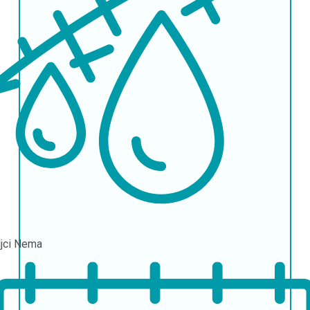
ljci
Nema