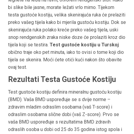
bi slike bile jasne, morate ležati vrlo mirno. Tijekom
testa gustoće kostiju, velika skenirajuća ruka će prelaziti
preko vašeg tijela kako bi mjerila gustoću kostiju. Dok se
skenirajuća ruka polako kreće preko vašeg tijela, uski
snop rendgenskih zraka niske doze će prolaziti kroz dio
tijela koji se testira.
Test gustoće kostiju u Turskoj
obično traje oko pet minuta, iako to ovisi o tome koji dio
tijela se skenira. Moći ćete otići kući nakon što obavite
ovaj test.
Rezultati Testa Gustoće Kostiju
Test gustoće kostiju definira mineralnu gustoću kostiju
(BMD). Vaša BMD uspoređuje se s dvije norme –
zdravim mladim odraslim osobama (vaš T-score) i
odraslim osobama slične dobi (vaš Z-score). Prvo se
vaša BMD uspoređuje s rezultatima BMD zdravih
odraslih osoba u dobi od 25 do 35 godina istog spola i