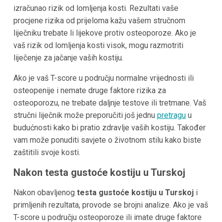
izračunao rizik od lomljenja kosti. Rezultati vaše
procjene rizika od prijeloma kažu vašem stručnom
liječniku trebate li lijekove protiv osteoporoze. Ako je
vaš rizik od lomljenja kosti visok, mogu razmotriti
liječenje za jačanje vaših kostiju.
Ako je vaš T-score u području normalne vrijednosti ili
osteopenije i nemate druge faktore rizika za
osteoporozu, ne trebate daljnje testove ili tretmane. Vaš
stručni liječnik može preporučiti još jednu
pretragu
u
budućnosti kako bi pratio zdravlje vaših kostiju. Također
vam može ponuditi savjete o životnom stilu kako biste
zaštitili svoje kosti.
Nakon testa gustoće kostiju u Turskoj
Nakon obavljenog
testa gustoće kostiju u Turskoj
i
primljenih rezultata, provode se brojni analize. Ako je vaš
T-score u području osteoporoze ili imate druge faktore