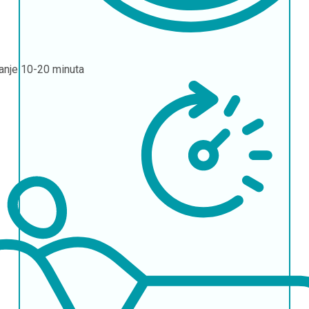
janje
10-20 minuta