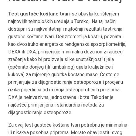
Test gustoće koštane tvari
se obavlja korištenjem
najnovijih tehnoloških uređaja u Turskoj. Na taj način
dostupni su najkvalitetniji i najtočniji rezultati testiranja
gustoće koštane tvari. Denzitometrija kostiju, poznata i
kao dvostruko energetska rendgenska apsorptiometrija,
DEXA ili DXA, primjenjuje minimalnu dozu ionizirajućeg
zračenja kako bi proizvela slike unutrašnjosti tijela
(općenito donjeg (ili lumbalnog) dijela kralježnice i
kukova) za mjerenje gubitka koštane mase. Često se
primjenjuje za dijagnosticiranje osteoporoze i procjenu
rizika pojedinca od razvoja osteoporotičnih prijeloma.
DXA je neinvazivna, jednostavna i brza. Također je
najčešće primijenjena i standardna metoda za
dijagnosticiranje osteoporoze.
Za ovaj test gustoće koštane tvari potrebna je minimalna
ili nikakva posebna priprema. Morate obavijestiti svog