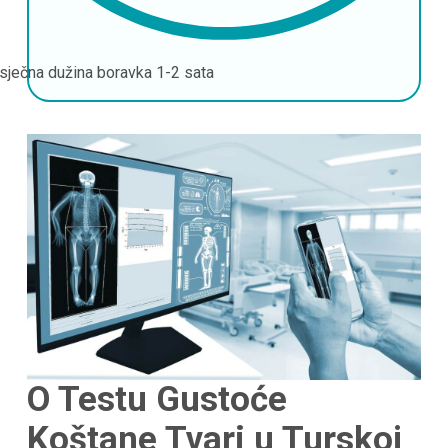
sječna dužina boravka
1-2 sata
O Testu Gustoće
Koštane Tvari u Turskoj