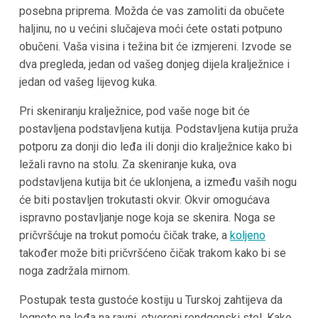
posebna priprema. Možda će vas zamoliti da obučete
haljinu, no u većini slučajeva moći ćete ostati potpuno
obučeni. Vaša visina i težina bit će izmjereni. Izvode se
dva pregleda, jedan od vašeg donjeg dijela kralježnice i
jedan od vašeg lijevog kuka.
Pri skeniranju kralježnice, pod vaše noge bit će
postavljena podstavljena kutija. Podstavljena kutija pruža
potporu za donji dio leđa ili donji dio kralježnice kako bi
ležali ravno na stolu. Za skeniranje kuka, ova
podstavljena kutija bit će uklonjena, a između vaših nogu
će biti postavljen trokutasti okvir. Okvir omogućava
ispravno postavljanje noge koja se skenira. Noga se
pričvršćuje na trokut pomoću čičak trake, a
koljeno
također može biti pričvršćeno čičak trakom kako bi se
noga zadržala mirnom.
Postupak testa gustoće kostiju u Turskoj zahtijeva da
legnete na leđa na ravni, otvoreni rendgenski stol. Kako