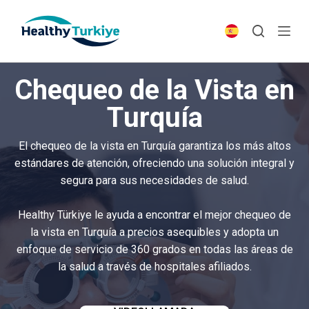
S
k
i
p
Chequeo de la Vista en
t
o
Turquía
c
o
El chequeo de la vista en Turquía garantiza los más altos
n
estándares de atención, ofreciendo una solución integral y
t
segura para sus necesidades de salud.
e
n
Healthy Türkiye le ayuda a encontrar el mejor chequeo de
t
la vista en Turquía a precios asequibles y adopta un
enfoque de servicio de 360 grados en todas las áreas de
la salud a través de hospitales afiliados.