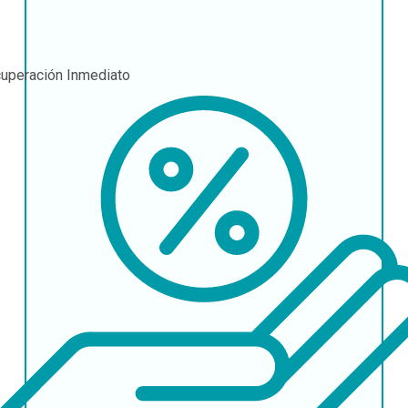
uperación
Inmediato