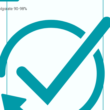
olgsrate
90-98%