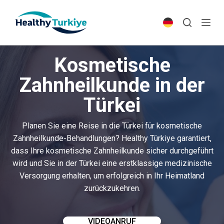
S
k
i
p
Kosmetische
t
o
Zahnheilkunde in der
c
Türkei
o
n
t
Planen Sie eine Reise in die Türkei für kosmetische
e
Zahnheilkunde-Behandlungen? Healthy Türkiye garantiert,
n
dass Ihre kosmetische Zahnheilkunde sicher durchgeführt
t
wird und Sie in der Türkei eine erstklassige medizinische
Versorgung erhalten, um erfolgreich in Ihr Heimatland
zurückzukehren.
VIDEOANRUF