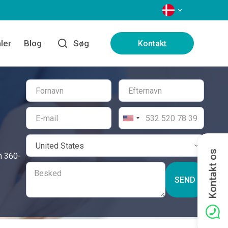
SPROG
ler
Blog
Søg
Kontakt
Kontakt os
n 360-
SEND