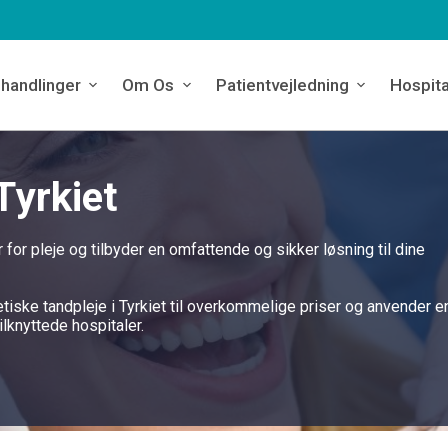
handlinger
Om Os
Patientvejledning
Hospita
Tyrkiet
 for pleje og tilbyder en omfattende og sikker løsning til dine
tiske tandpleje i Tyrkiet til overkommelige priser og anvender e
lknyttede hospitaler.