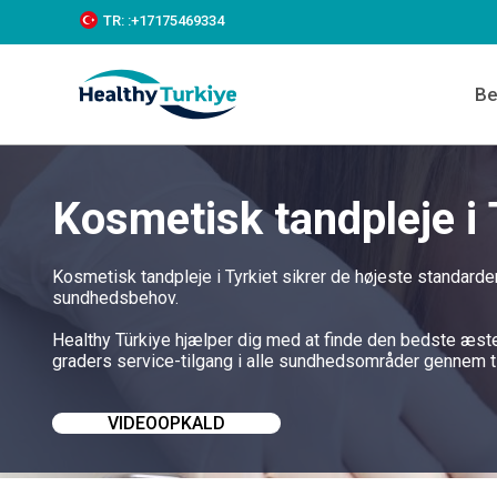
S
TR:
:+‪17175469334‬
k
i
p
Be
t
o
c
o
n
Kosmetisk tandpleje i 
t
e
n
t
Kosmetisk tandpleje i Tyrkiet sikrer de højeste standarder
sundhedsbehov.
Healthy Türkiye hjælper dig med at finde den bedste æste
graders service-tilgang i alle sundhedsområder gennem ti
VIDEOOPKALD