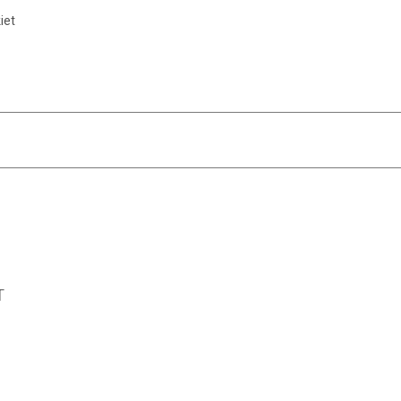
iet
T