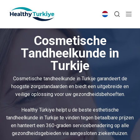
S
k
i
p
Cosmetische
t
o
Tandheelkunde in
c
Turkije
o
n
t
Cosmetische tandheelkunde in Turkije garandeert de
e
hoogste zorgstandaarden en biedt een uitgebreide en
n
veilige oplossing voor uw gezondheidsbehoeften.
t
Healthy Türkiye helpt u de beste esthetische
tandheelkunde in Turkije te vinden tegen betaalbare prijzen
en hanteert een 360-graden servicebenadering op alle
gezondheidsgebieden via aangesloten ziekenhuizen.