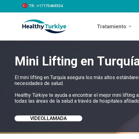
S
TR:
:+‪17175469334‬
k
i
p
Tratamiento
t
o
c
o
n
Mini Lifting en Turquí
t
e
n
t
El mini lifting en Turquía asegura los más altos estánda
necesidades de salud.
Healthy Türkiye te ayuda a encontrar el mejor mini liftin
todas las áreas de la salud a través de hospitales afiliad
VIDEOLLAMADA