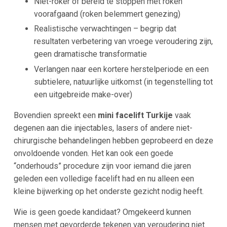
Niet-roker of bereid te stoppen met roken
voorafgaand (roken belemmert genezing)
Realistische verwachtingen – begrip dat
resultaten verbetering van vroege veroudering zijn,
geen dramatische transformatie​
Verlangen naar een kortere herstelperiode en een
subtielere, natuurlijke uitkomst (in tegenstelling tot
een uitgebreide make-over)​
Bovendien spreekt een
mini facelift Turkije
vaak
degenen aan die injectables, lasers of andere niet-
chirurgische behandelingen hebben geprobeerd en deze
onvoldoende vonden. Het kan ook een goede
“onderhouds” procedure zijn voor iemand die jaren
geleden een volledige facelift had en nu alleen een
kleine bijwerking op het onderste gezicht nodig heeft​.
Wie is geen goede kandidaat? Omgekeerd kunnen
mensen met gevorderde tekenen van veroudering niet