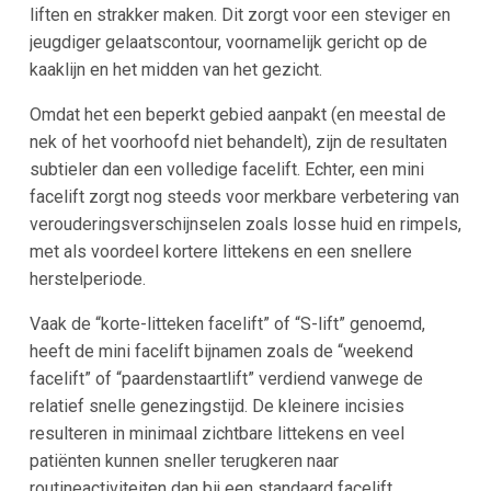
liften en strakker maken​. Dit zorgt voor een steviger en
jeugdiger gelaatscontour, voornamelijk gericht op de
kaaklijn en het midden van het gezicht.
Omdat het een beperkt gebied aanpakt (en meestal de
nek of het voorhoofd niet behandelt), zijn de resultaten
subtieler dan een volledige facelift​. Echter, een mini
facelift zorgt nog steeds voor merkbare verbetering van
verouderingsverschijnselen zoals losse huid en rimpels,
met als voordeel kortere littekens en een snellere
herstelperiode​.
Vaak de “korte-litteken facelift” of “S-lift” genoemd,
heeft de mini facelift bijnamen zoals de “weekend
facelift” of “paardenstaartlift” verdiend vanwege de
relatief snelle genezingstijd​. De kleinere incisies
resulteren in minimaal zichtbare littekens en veel
patiënten kunnen sneller terugkeren naar
routineactiviteiten dan bij een standaard facelift.