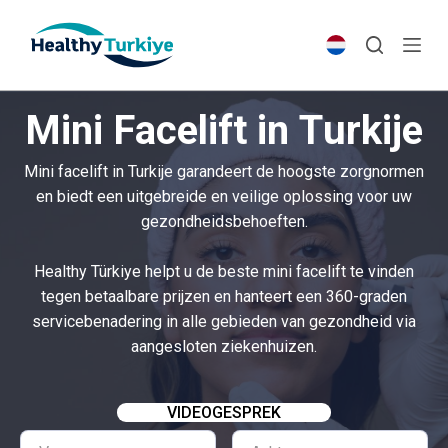
S
k
i
p
Mini Facelift in Turkije
t
o
Mini facelift in Turkije garandeert de hoogste zorgnormen
c
en biedt een uitgebreide en veilige oplossing voor uw
o
gezondheidsbehoeften.
n
t
Healthy Türkiye helpt u de beste mini facelift te vinden
e
tegen betaalbare prijzen en hanteert een 360-graden
n
servicebenadering in alle gebieden van gezondheid via
t
aangesloten ziekenhuizen.
VIDEOGESPREK