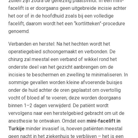
zullen zijn zodra de genezing plaatsvindt. In een mini-
facelift is er doorgaans geen uitgebreide incisie achter
het oor of in de hoofdhuid zoals bij een volledige
facelift, daarom wordt het een “kortlitteken”-procedure
genoemd.
Verbanden en herstel: Na het hechten wordt het
operatiegebied schoongemaakt en verbonden. De
chirurg zal meestal een verband of wikkel rond het
onderste deel van het gezicht aanbrengen om de
incisies te beschermen en zwelling te minimaliseren. In
sommige gevallen worden kleine afvoerende buisjes
onder de huid achter de oren geplaatst om overtollig
vocht of bloed af te voeren; deze worden doorgaans
binnen 1–2 dagen verwijderd. De patiënt wordt
vervolgens naar een herstelgebied gebracht om uit de
anesthesie te ontwaken. Omdat een
mini-facelift in
Turkije
minder invasief is, hoeven patiënten meestal
geen nacht in het ziekenhuis te verblijven – het is een