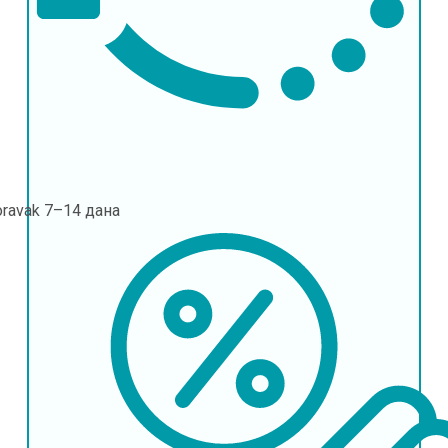
oravak
7–14 дана