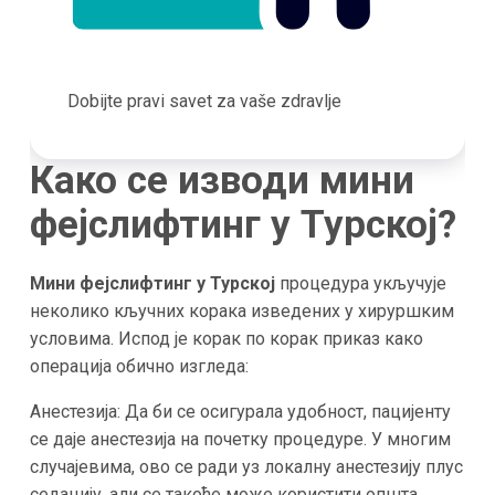
Dobijte pravi savet za vaše zdravlje
Како се изводи мини
фејслифтинг у Турској?
Мини фејслифтинг у Турској
процедура укључује
неколико кључних корака изведених у хируршким
условима. Испод је корак по корак приказ како
операција обично изгледа:
Анестезија: Да би се осигурала удобност, пацијенту
се даје анестезија на почетку процедуре. У многим
случајевима, ово се ради уз локалну анестезију плус
седацију, али се такође може користити општа