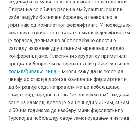
недеља) и са мање постоперативног нелагодности​.
Операција се обично ради на амбулантној основи,
избегавајући болнички боравак, и генерално је
јефтинија од комплетног фејслифтинга​. У последњих
неколико година, потражња за мини фејслифтингом
је порасла, делимично због повећане свести о
изгледу изазване друштвеним мрежама и видео
конференцијама. Пластични хирурзи су приметили
процват у бројности пацијената који траже суптилно
подмлађивање лица
– многи кажу да не желе да
чекају до старије доби за комплетан фејслифтинг и
да би радије сада направили мање побољшања​.
Овај тренд, заједно са тзв. "Zoom ефектом" гледања
себе на камери, довео је више људи у 30-им, 40-им
и 50-им годинама да изаберу мини фејслифтинг у
Турској да побољшају своје самопоуздање и изглед​.