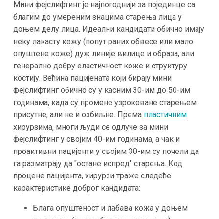
Мини фејслифтинг је најпогоднији за појединце са
благим до умереним знацима старења лица у
доњем делу лица. Идеални кандидати обично имају
неку лакасту кожу (попут раних обвесе или мало
опуштене коже) дуж линије вилице и образа, али
генерално добру еластичност коже и структуру
костију. Већина пацијената који бирају мини
фејслифтинг обично су у касним 30-им до 50-им
годинама, када су промене узроковане старењем
присутне, али не и озбиљне. Према
пластичним
хирурзима, многи људи се одлуче за мини
фејслифтинг у својим 40-им годинама, а чак и
проактивни пацијенти у својим 30-им су почели да
га разматрају да "останe испред" старења​. Код
процене пацијента, хирурзи траже следеће
карактеристике доброг кандидата:
Блага опуштеност и лабава кожа у доњем