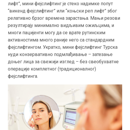
лифт”, мини фејслифтинг је стеко надимке попут
“викенд фејслифтинг” или “коњски реп лифт” због
релативно брзог времена зарастања​. Мањи резови
резултирају минимално видљивим ожиљцима, и
многи пацијенти могу да се врате рутинским
активностима много раније него са стандардним
фејслифтингом. Укратко, мини фејслифтинг Турска
нуди конзервативно подмлађивање – затезање
доњег лица за свежији изглед – без свеобухватне
операције комплетног (традиционалног)
фејслифтинга​.