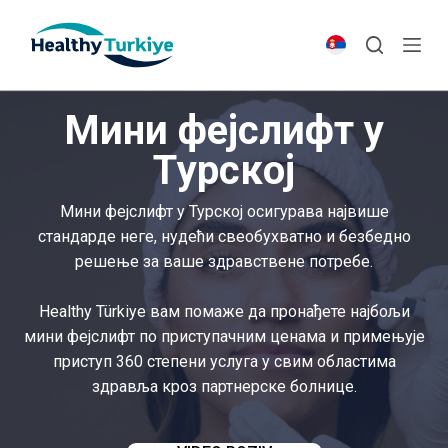
S
k
i
p
Мини фејслифт у
t
o
Турској
c
o
Мини фејслифт у Турској осигурава највише
n
стандарде неге, нудећи свеобухватно и безбедно
t
решење за ваше здравствене потребе.
e
n
Healthy Türkiye вам помаже да пронађете најбољи
t
мини фејслифт по приступачним ценама и примењује
приступ 360 степени услуга у свим областима
здравља кроз партнерске болнице.