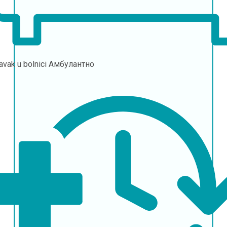
avak u bolnici
Амбулантно