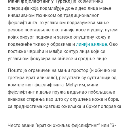
Мини фејслифтинг у Турској
је козметичка
операција која подмлађује доњи део лица мање
инвазивном техником од традиционалног
фејслифтинга. То углавном подразумева мање
резове постављене око линије косе и ушију, путем
којих хирург подиже и затеже опуштену кожу и
подлежеће ткиво у образима и
линији вилице
​. Ово
постиже чвршћи и млађи контур лица који се
углавном фокусира на обвесе и средње лице.
Пошто је ограничен на мањи простор (и обично не
третира врат или чело), резултати су суптилнији од
комплетног фејслифтинга​. Међутим, мини
фејслифтинг и даље пружа видљиво побољшање
знакова старења као што су опуштена кожа и бора,
са предностима кратких ожиљака и бржег опоравка​
.
Често звани “кратки ожиљак фејслифтинг” или “S-