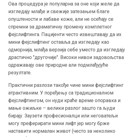
Ова процедура је популарна за оне који желе да
изгледају млађе и свежије затезањем благе
опуштености и лабаве коже, али не осећају се
спремни за драматичну промену комплетног
фејслифтинга. Пацијенти често извештавају да их
мини фејслифтинг оставља да изгледају као
одморнија, млађа верзија себе уместо да изгледају
драстично "другочије". Високи нивои задовољства
одражавају ове природне али подмлађујуће
резултате​.
Практични разлози такође чине мини фејслифтинг
атрактивним. У поређењу са традиционалном
фејслифтингом, он нуди краће време опоравка и
мање ожиљке – велики разлог зашто га људи
бирају​. Заузети професионалци или неговатељи
могу преферирати мини лифт јер могу брже
наставити нормалан живот (често за неколико