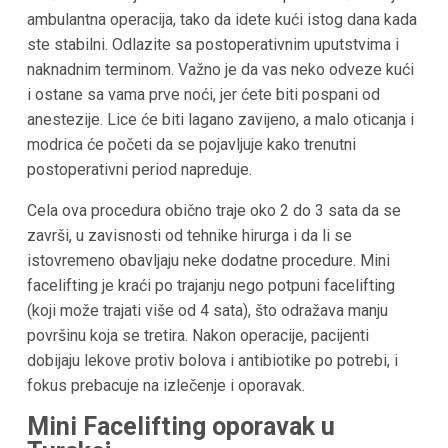
ambulantna operacija, tako da idete kući istog dana kada
ste stabilni​. Odlazite sa postoperativnim uputstvima i
naknadnim terminom. Važno je da vas neko odveze kući
i ostane sa vama prve noći, jer ćete biti pospani od
anestezije. Lice će biti lagano zavijeno, a malo oticanja i
modrica će početi da se pojavljuje kako trenutni
postoperativni period napreduje.
Cela ova procedura obično traje oko 2 do 3 sata da se
završi, u zavisnosti od tehnike hirurga i da li se
istovremeno obavljaju neke dodatne procedure. Mini
facelifting je kraći po trajanju nego potpuni facelifting
(koji može trajati više od 4 sata), što odražava manju
površinu koja se tretira. Nakon operacije, pacijenti
dobijaju lekove protiv bolova i antibiotike po potrebi, i
fokus prebacuje na izlečenje i oporavak.
Mini Facelifting oporavak u