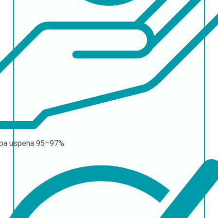
pa uspeha
95–97%