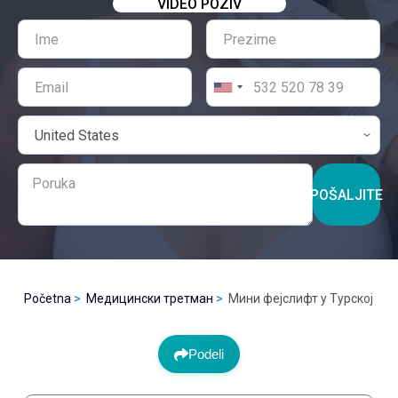
VIDEO POZIV
POŠALJITE
Početna
Медицински третман
Мини фејслифт у Турској
Podeli