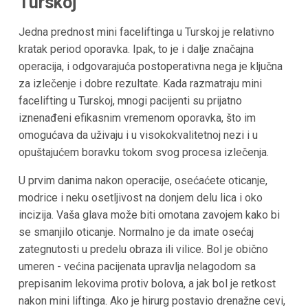
Turskoj
Jedna prednost mini faceliftinga u Turskoj je relativno
kratak period oporavka. Ipak, to je i dalje značajna
operacija, i odgovarajuća postoperativna nega je ključna
za izlečenje i dobre rezultate. Kada razmatraju mini
facelifting u Turskoj, mnogi pacijenti su prijatno
iznenađeni efikasnim vremenom oporavka, što im
omogućava da uživaju i u visokokvalitetnoj nezi i u
opuštajućem boravku tokom svog procesa izlečenja.
U prvim danima nakon operacije, osećaćete oticanje,
modrice i neku osetljivost na donjem delu lica i oko
incizija. Vaša glava može biti omotana zavojem kako bi
se smanjilo oticanje. Normalno je da imate osećaj
zategnutosti u predelu obraza ili vilice. Bol je obično
umeren - većina pacijenata upravlja nelagodom sa
prepisanim lekovima protiv bolova, a jak bol je retkost
nakon mini liftinga. Ako je hirurg postavio drenažne cevi,