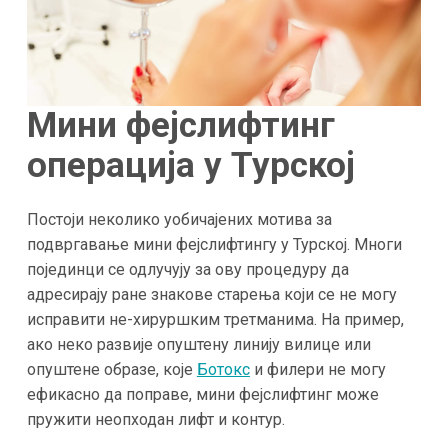
Мини фејслифтинг
операција у Турској
Постоји неколико уобичајених мотива за
подвргавање мини фејслифтингу у Турској. Многи
појединци се одлучују за ову процедуру да
адресирају ране знакове старења који се не могу
исправити не-хируршким третманима. На пример,
ако неко развије опуштену линију вилице или
опуштене образе, које
Ботокс
и филери не могу
ефикасно да поправе, мини фејслифтинг може
пружити неопходан лифт и контур​.