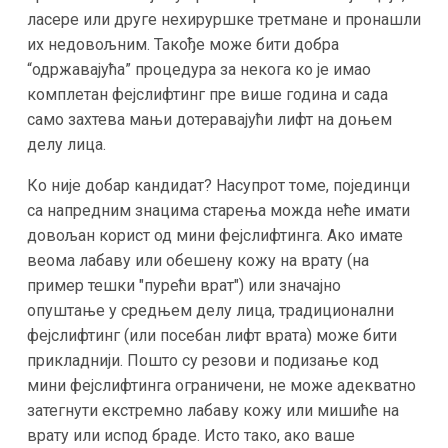
ласере или друге нехируршке третмане и пронашли
их недовољним. Такође може бити добра
“одржавајућа” процедура за некога ко је имао
комплетан фејслифтинг пре више година и сада
само захтева мањи дотеравајући лифт на доњем
делу лица​.
Ко није добар кандидат? Насупрот томе, појединци
са напредним знацима старења можда неће имати
довољан корист од мини фејслифтинга. Ако имате
веома лабаву или обешену кожу на врату (на
пример тешки "пурећи врат") или значајно
опуштање у средњем делу лица, традиционални
фејслифтинг (или посебан лифт врата) може бити
прикладнији. Пошто су резови и подизање код
мини фејслифтинга ограничени, не може адекватно
затегнути екстремно лабаву кожу или мишиће на
врату или испод браде​. Исто тако, ако вашe