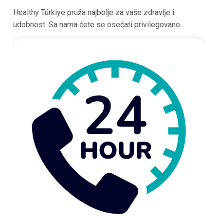
Healthy Türkiye pruža najbolje za vaše zdravlje i
udobnost. Sa nama ćete se osećati privilegovano.