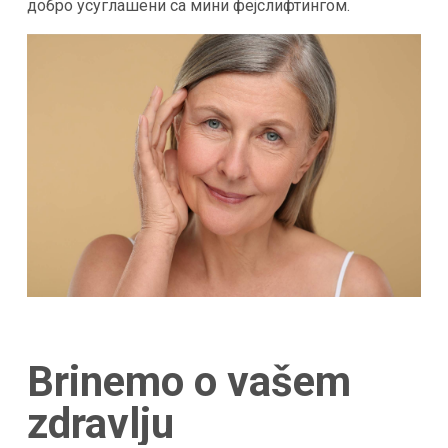
добро усуглашени са мини фејслифтингом​.
Brinemo o vašem
zdravlju