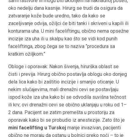
sami rastvore ili mogu biti uklonjeni na naknadnoj poseti,
oko nedelju dana kasnije. Hirurg se trudi da osigura da
zatvaranje kože bude uredno, tako da kako se
zaceljivanje odvija, ožiljci će biti tanki i skriveni u kapili ili
konturama uha​. U mini faceliftingu, obično nema opsežne
incizije iza uha ili u skalpu kao što se vidi kod punih
faceliftinga, zbog čega se to naziva “procedura sa
kratkim ožiljkom.”
Obloge i oporavak: Nakon šivenja, hirurška oblast se
čisti i previja. Hirurg obično postavlja oblogu oko donjeg
dela lica kako bi zaštitio incizije i smanjio oticanje. U
nekim slučajevima, mali drenažni cevi se postavljaju
ispod kože iza uha kako bi se odvodila suvišna tečnost
ili krv; ovi drenažni cevi se obično uklanjaju u roku od 1–
2 dana. Pacijent se zatim premešta u prostoriju za
oporavak kako bi se probudio iz anestezije. Zato što je
mini facelifting u Turskoj
manje invazivan, pacijenti
obično ne moraju da ostanu u bolnici preko noći – to je