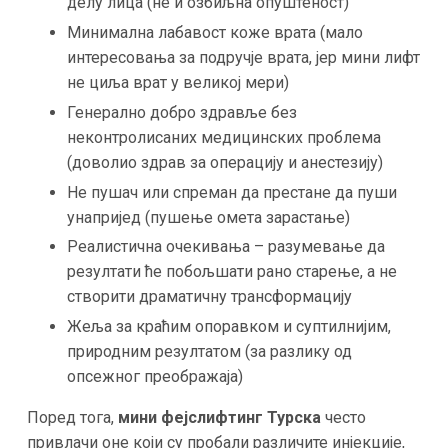
делу лица (не и озбиљна опуштеност)​
Минимална лабавост коже врата (мало
интересовања за подручје врата, јер мини лифт
не циља врат у великој мери)​
Генерално добро здравље без
неконтролисаних медицинских проблема
(доволио здрав за операцију и анестезију)​
Не пушач или спреман да престане да пуши
унапријед (пушење омета зарастање)
Реалистична очекивања – разумевање да
резултати ће побољшати рано старење, а не
створити драматичну трансформацију​
Жеља за краћим опоравком и суптилнијим,
природним резултатом (за разлику од
опсежног преображаја)​
Поред тога,
мини фејслифтинг Турска
често
привлачи оне који су пробали различите инјекције,