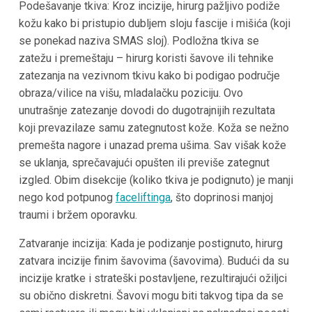
Podešavanje tkiva: Kroz incizije, hirurg pažljivo podiže
kožu kako bi pristupio dubljem sloju fascije i mišića (koji
se ponekad naziva SMAS sloj). Podložna tkiva se
zatežu i premeštaju – hirurg koristi šavove ili tehnike
zatezanja na vezivnom tkivu kako bi podigao područje
obraza/vilice na višu, mladalačku poziciju​. Ovo
unutrašnje zatezanje dovodi do dugotrajnijih rezultata
koji prevazilaze samu zategnutost kože. Koža se nežno
premešta nagore i unazad prema ušima. Sav višak kože
se uklanja, sprečavajući opušten ili previše zategnut
izgled. Obim disekcije (koliko tkiva je podignuto) je manji
nego kod potpunog
faceliftinga
, što doprinosi manjoj
traumi i bržem oporavku.
Zatvaranje incizija: Kada je podizanje postignuto, hirurg
zatvara incizije finim šavovima (šavovima). Budući da su
incizije kratke i strateški postavljene, rezultirajući ožiljci
su obično diskretni. Šavovi mogu biti takvog tipa da se