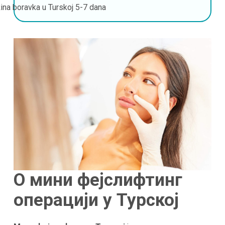
ina boravka u Turskoj
5-7 dana
О мини фејслифтинг
операцији у Турској