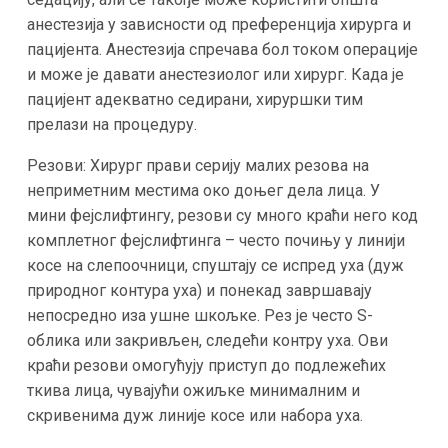
анестезија у зависности од преференција хирурга и
пацијента. Анестезија спречава бол током операције
и може је давати анестезиолог или хирург. Када је
пацијент адекватно седирани, хируршки тим
прелази на процедуру.
Резови: Хирург прави серију малих резова на
неприметним местима око доњег дела лица. У
мини фејслифтингу, резови су много краћи него код
комплетног фејслифтинга – често почињу у линији
косе на слепоочници, спуштају се испред уха (дуж
природног контура уха) и понекад завршавају
непосредно иза ушне шкољке​. Рез је често S-
облика или закривљен, следећи контру уха. Ови
краћи резови омогућују приступ до подлежећих
ткива лица, чувајући ожиљке минималним и
скривенима дуж линије косе или набора уха.