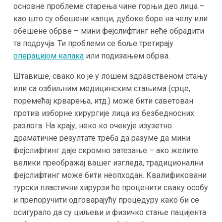
основне проблеме старења чине горњи део лица –
као што су обешени капци, дубоке боре на челу или
обешене обрве – мини фејслифтинг неће обрадити
та подручја​. Ти проблеми се боље третирају
операцијом капака
или подизањем обрва.
Штавише, свако ко је у лошем здравственом стању
или са озбиљним медицинским стањима (срце,
поремећај крварења, итд.) може бити саветован
против изборне хирургије лица из безбедносних
разлога. На крају, неко ко очекује изузетно
драматичне резултате треба да разуме да мини
фејслифтинг даје скромно затезање – ако желите
велики преображај вашег изгледа, традиционални
фејслифтинг може бити неопходан. Квалификовани
турски пластични хирурзи ће проценити сваку особу
и препоручити одговарајућу процедуру како би се
осигурало да су циљеви и физичко стање пацијента