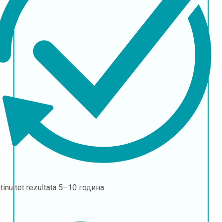
tinuitet rezultata
5–10 година