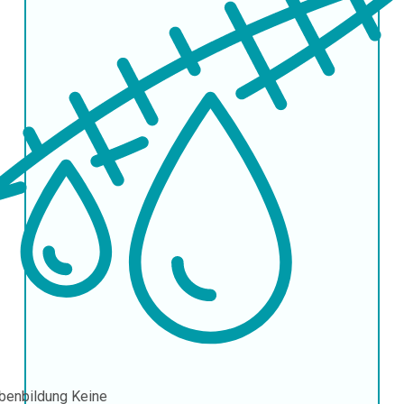
benbildung
Keine