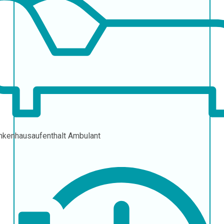
nkenhausaufenthalt
Ambulant