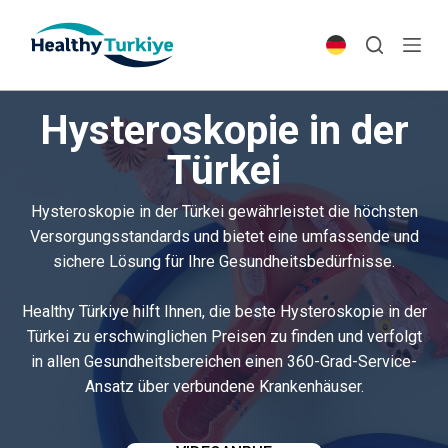
S
k
i
p
Hysteroskopie in der
t
o
Türkei
c
o
Hysteroskopie in der Türkei gewährleistet die höchsten
n
Versorgungsstandards und bietet eine umfassende und
t
sichere Lösung für Ihre Gesundheitsbedürfnisse.
e
n
Healthy Türkiye hilft Ihnen, die beste Hysteroskopie in der
t
Türkei zu erschwinglichen Preisen zu finden und verfolgt
in allen Gesundheitsbereichen einen 360-Grad-Service-
Ansatz über verbundene Krankenhäuser.