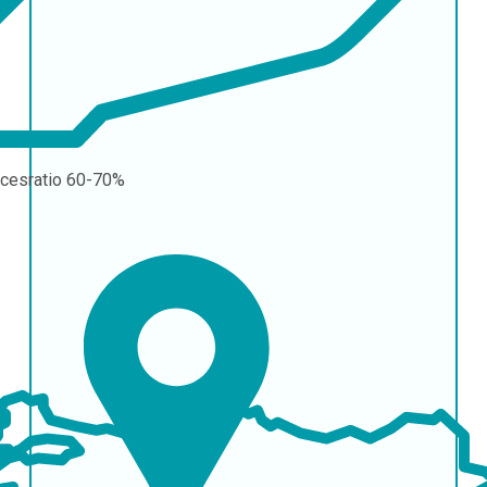
cesratio
60-70%