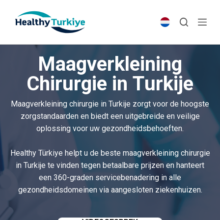
S
k
i
p
Maagverkleining
t
o
Chirurgie in Turkije
c
o
Maagverkleining chirurgie in Turkije zorgt voor de hoogste
n
zorgstandaarden en biedt een uitgebreide en veilige
t
oplossing voor uw gezondheidsbehoeften.
e
n
Healthy Türkiye helpt u de beste maagverkleining chirurgie
t
in Turkije te vinden tegen betaalbare prijzen en hanteert
een 360-graden servicebenadering in alle
gezondheidsdomeinen via aangesloten ziekenhuizen.