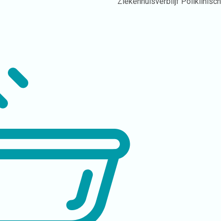
Ziekenhuisverblijf
Poliklinisc