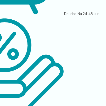
Douche
Na 24-48 uur