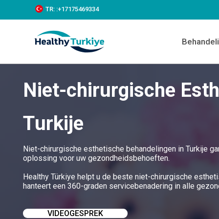
S
TR:
:+‪17175469334‬
k
i
p
Behandel
t
o
c
o
Niet-chirurgische Est
n
t
e
n
Turkije
t
Niet-chirurgische esthetische behandelingen in Turkije 
oplossing voor uw gezondheidsbehoeften.
Healthy Türkiye helpt u de beste niet-chirurgische esthet
hanteert een 360-graden servicebenadering in alle gezo
VIDEOGESPREK