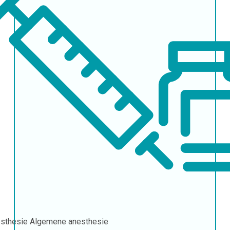
sthesie
Algemene anesthesie