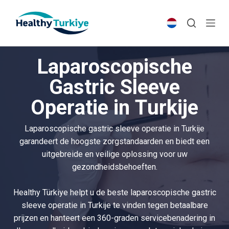
S
k
i
p
Laparoscopische
t
o
Gastric Sleeve
c
Operatie in Turkije
o
n
t
Laparoscopische gastric sleeve operatie in Turkije
e
garandeert de hoogste zorgstandaarden en biedt een
n
uitgebreide en veilige oplossing voor uw
t
gezondheidsbehoeften.
Healthy Türkiye helpt u de beste laparoscopische gastric
sleeve operatie in Turkije te vinden tegen betaalbare
prijzen en hanteert een 360-graden servicebenadering in