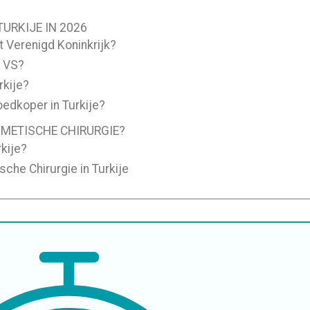
e
URKIJE IN 2026
t Verenigd Koninkrijk?
e VS?
rkije?
edkoper in Turkije?
METISCHE CHIRURGIE?
rkije?
che Chirurgie in Turkije