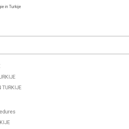
e in Turkije
E
URKIJE
 TURKIJE
cedures
KIJE