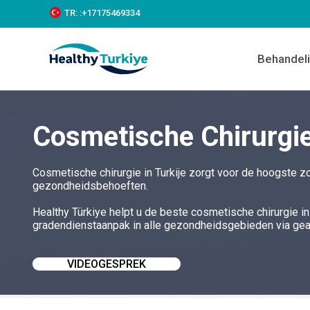
S
TR:
:+‪17175469334‬
k
i
p
Behandel
t
o
c
o
n
Cosmetische Chirurgie 
t
e
n
t
Cosmetische chirurgie in Turkije zorgt voor de hoogste z
gezondheidsbehoeften.
Healthy Türkiye helpt u de beste cosmetische chirurgie in
gradendienstaanpak in alle gezondheidsgebieden via geaf
VIDEOGESPREK