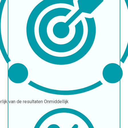
erlijk van de resultaten
Onmiddellijk