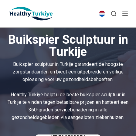
S
k
i
p
Buikspier Sculptuur in
t
o
Turkije
c
o
Buikspier sculptuur in Turkije garandeert de hoogste
n
zorgstandaarden en biedt een uitgebreide en veilige
t
oplossing voor uw gezondheidsbehoeften.
e
n
Healthy Türkiye helpt u de beste buikspier sculptuur in
t
Turkije te vinden tegen betaalbare prijzen en hanteert een
360-graden servicebenadering in alle
gezondheidsgebieden via aangesloten ziekenhuizen.