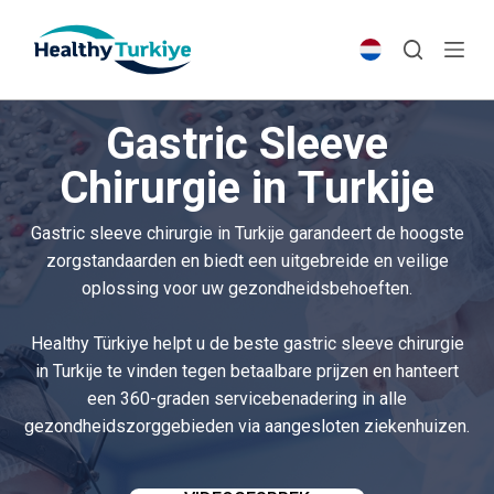
S
k
i
p
Gastric Sleeve
t
o
Chirurgie in Turkije
c
o
Gastric sleeve chirurgie in Turkije garandeert de hoogste
n
zorgstandaarden en biedt een uitgebreide en veilige
t
oplossing voor uw gezondheidsbehoeften.
e
n
Healthy Türkiye helpt u de beste gastric sleeve chirurgie
t
in Turkije te vinden tegen betaalbare prijzen en hanteert
een 360-graden servicebenadering in alle
gezondheidszorggebieden via aangesloten ziekenhuizen.