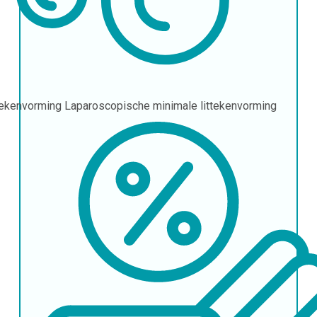
tekenvorming
Laparoscopische minimale littekenvorming