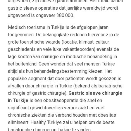
uitgevoerd, zijn sleeve gastrectomieën. Het totale aantal
gastric sleeve operaties dat jaarlijks wereldwijd wordt
uitgevoerd is ongeveer 380.000.
Medisch toerisme in Turkije is de afgelopen jaren
toegenomen. De belangrijkste redenen hiervoor zijn de
grote toeristische waarde (locatie, klimaat, cultuur,
geschiedenis en vele luxe vakantieoorden) evenals de
lage kosten van chirurgie en medische behandeling in
het buitenland. Geen wonder dat veel mensen Turkije
altijd als hun behandelingsbestemming kiezen. Het
populaire segment dat door patiënten wordt gekozen is
afvallen door chirurgie in Turkije (bekend als bariatrische
chirurgie of gastric chirurgie).
Gastric sleeve chirurgie
in Turkije
is een obesitasoperatie die snel en
significant gewichtsverlies veroorzaakt en veel
chronische ziekten die verband houden met obesitas
elimineert. Healthy Türkiye zal u helpen om de beste
bariatrische chirurgen in Turkije te vinden.