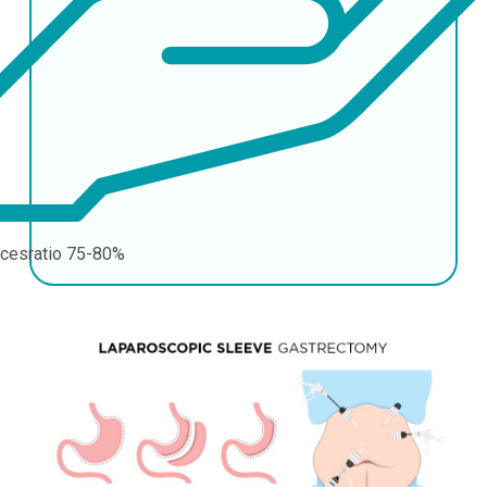
cesratio
75-80%