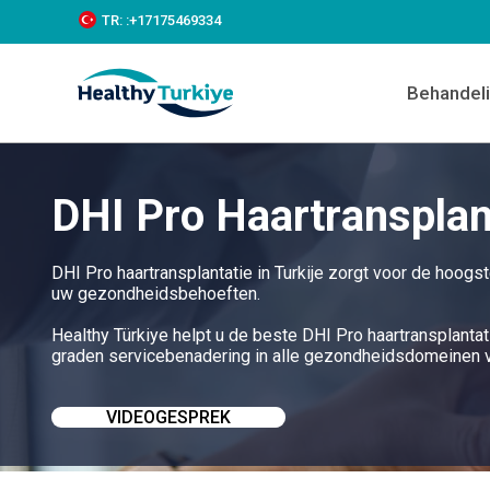
S
TR:
:+‪17175469334‬
k
i
p
Behandel
t
o
c
o
n
DHI Pro Haartransplant
t
e
n
t
DHI Pro haartransplantatie in Turkije zorgt voor de hoog
uw gezondheidsbehoeften.
Healthy Türkiye helpt u de beste DHI Pro haartransplantati
graden servicebenadering in alle gezondheidsdomeinen v
VIDEOGESPREK