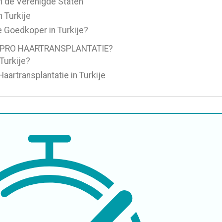
in de Verenigde Staten
n Turkije
e Goedkoper in Turkije?
 PRO HAARTRANSPLANTATIE?
 Turkije?
aartransplantatie in Turkije