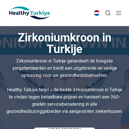
S
k
i
p
Zirkoniumkroon in
t
o
Turkije
c
o
Zirkoniumkroon in Turkije garandeert de hoogste
n
zorgstandaarden en biedt een uitgebreide en veilige
t
oplossing voor uw gezondheidsbehoeften.
e
n
Healthy Türkiye helpt u de beste zirkoniumkroon in Turkije
t
te vinden tegen betaalbare prijzen en hanteert een 360-
graden servicebenadering in alle
gezondheidszorggebieden via aangesloten ziekenhuizen.