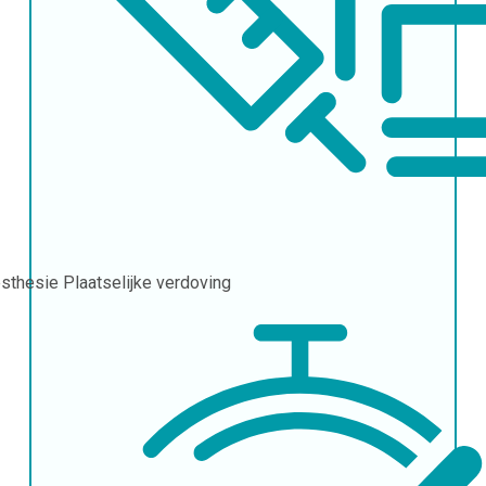
sthesie
Plaatselijke verdoving