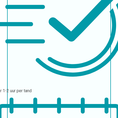
ur
1-2 uur per tand