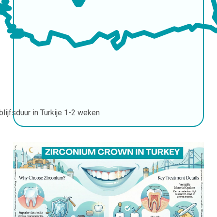
blijfsduur in Turkije
1-2 weken