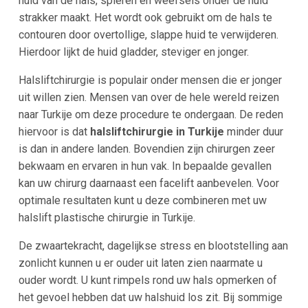
huid van de hals, spieren en weefsels onder de huid
strakker maakt. Het wordt ook gebruikt om de hals te
contouren door overtollige, slappe huid te verwijderen.
Hierdoor lijkt de huid gladder, steviger en jonger.
Halsliftchirurgie is populair onder mensen die er jonger
uit willen zien. Mensen van over de hele wereld reizen
naar Turkije om deze procedure te ondergaan. De reden
hiervoor is dat
halsliftchirurgie in Turkije
minder duur
is dan in andere landen. Bovendien zijn chirurgen zeer
bekwaam en ervaren in hun vak. In bepaalde gevallen
kan uw chirurg daarnaast een facelift aanbevelen. Voor
optimale resultaten kunt u deze combineren met uw
halslift plastische chirurgie in Turkije.
De zwaartekracht, dagelijkse stress en blootstelling aan
zonlicht kunnen u er ouder uit laten zien naarmate u
ouder wordt. U kunt rimpels rond uw hals opmerken of
het gevoel hebben dat uw halshuid los zit. Bij sommige