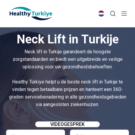
S
k
i
p
Neck Lift in Turkije
t
o
Neck lift in Turkije garandeert de hoogste
c
zorgstandaarden en biedt een uitgebreide en veilige
o
oplossing voor uw gezondheidsbehoeften.
n
t
Healthy Türkiye helpt u de beste neck lift in Turkije te
e
vinden tegen betaalbare prijzen en hanteert een 360-
n
graden servicebenadering in alle gezondheidsgebieden
t
via aangesloten ziekenhuizen.
VIDEOGESPREK