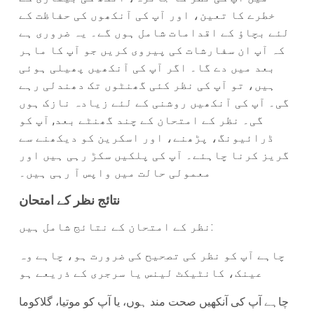
خطرے کا تعین، اور آپ کی آنکھوں کی حفاظت کے
لئے بچاؤ کے اقدامات شامل ہوں گے۔ یہ ضروری ہے
کہ آپ ان سفارشات کی پیروی کریں جو آپ کا ماہر
بعد میں دے گا۔ اگر آپ کی آنکھیں پھیلی ہوئی
ہیں، تو آپ کی نظر کئی گھنٹوں تک دھندلی رہے
گی۔ آپ کی آنکھیں روشنی کے لئے زیادہ نازک ہوں
گی۔ نظر کے امتحان کے چند گھنٹے بعد, آپ کو
ڈرائیونگ، پڑھنے، اور اسکرین کو دیکھنے سے
گریز کرنا چاہئے۔ آپ کی پلکیں سکڑ رہی ہیں اور
معمولی حالت میں واپس آ رہی ہیں۔
نتائج نظر کے امتحان
نظر کے امتحان کے نتائج شامل ہیں:
چاہے آپ کو نظر کی تصحیح کی ضرورت ہو، چاہے وہ
عینک، کانٹیکٹ لینس یا سرجری کے ذریعے ہو
چاہے آپ کی آنکھیں صحت مند ہوں، یا آپ کو موتیا، گلاکوما