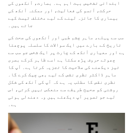
ابتدائی تشخیص بہت اہم ہے۔ بصارت، آنکھوں کی
حرکت، آنسو کی فعالیت، اور ممکنہ آنکھ کی
بیماری کا جائزہ لینے کے لیے مختلف ٹیسٹ کیے
جاتے ہیں۔
سب سے پہلے، ماہر چشم طبی اور آنکھوں کی صحت کی
تاریخ کے بارے میں ایک سوالات کا سلسلہ پوچھتا
ہے اور معیاری آنکھ کے چارٹ پر ایک شخص جو سب سے
چھوٹے حروف پڑھ سکتا ہے اسے ظاہر کرکے بصری
تیز دیکھنے کی صلاحیت کا تجزیہ کرتا ہے۔ آپ کا
ماہر ڈاکٹر نظری نقص کے لیے بھی چیک کرے گا۔
نظری نقص کا مطلب یہ ہے کہ آپ کی آنکھ کی شکل
روشنی کو صحیح طریقے سے منعکس نہیں کرتی، اس
لیے جو تصویر آپ دیکھتے ہیں وہ دھندلی ہوتی
ہے۔