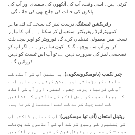
کرتی ہیں۔ اسی وقت، آپ کی آنکھوں کی سفیدی اور آپ کی
پلکوں کی حالت کی جانچ بھی کی جائے گی۔
رفریکشن ٹیسٹنگ
: درست لینز کے نسخے کے لئے ماہر
کمپیوٹرائزڈ ریفریکٹر استعمال کر سکتا ہے۔ آپ کا ماہر
نسخہ میں معمولی تبدیلیاں کرے گا، فوروپٹر کو اوپر نیچے پلٹ
کر اور آپ سے پوچھے گا کہ کون سا بہتر ہے۔ اگر آپ کو
تصحیحی لینز کی ضرورت نہیں ہے تو آپ اس ٹیسٹ کو نہیں
کروائیں گے۔
چیر لکمپ (بایومیکروسکوپی)
: یہ مشین آپ کی آنکھ کے
سامنے کو بڑھاتی اور روشن کرتی ہے۔ ماہر اسے
آپ کی قرنیا، پردہ چشم، لینز، اور آپ کی آنکھ
کے پچھلے حصے کو بعض آنکھ کی حالتوں کے نشانوں
کے لئے چیک کرنے کے لئے استعمال کرتا ہے۔
ریٹینل امتحان (آف تھا موسکوپی)
: آپ کے ماہر ڈاکٹر آپ
کی پُتلیوں کو وسیع کر کے آپ کی آنکھوں کے پچھلے
حصے — کی جھلی، ریٹینل خون کی شریانیں، آنکھوں