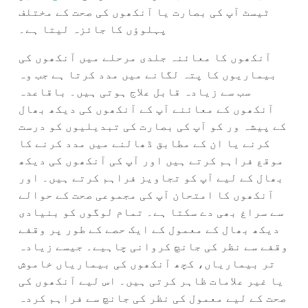
ٹیسٹ آپ کی بصارت یا آنکھوں کی صحت کے مختلف
پہلوؤں کا جائزہ لیتا ہے۔
آنکھوں کا معائنہ جلدی مرحلے میں آنکھوں کی
بیماریوں کا پتہ لگانے میں مدد کرتا ہے جب وہ
سب سے زیادہ قابل علاج ہوتی ہیں۔ باقاعدہ
آنکھوں کے معائنے آپ کے آنکھوں کی دیکھ بھال
کے پیشہ ور کو آپ کی بصارت کی تبدیلیوں کو درست
کرنے یا ان کے مطابق ڈھالنے میں مدد کرنے کا
موقع فراہم کرتے ہیں اور آپ کی آنکھوں کی دیکھ
بھال کے لیے آپ کو تجاویز فراہم کرتے ہیں۔ اور
آنکھوں کا امتحان آپ کی مجموعی صحت کے حوالے
سے سراغ بھی دے سکتا ہے۔ تمام لوگوں کو بنیادی
دیکھ بھال کے معمول کے ایک حصے کے طور پر وقفے
وقفے سے نظر کی جانچ کروانی چاہیے۔ جیسے زیادہ
تر بیماریاں، کچھ آنکھوں کی بیماریاں خاموش
یا غیر علامات ظاہر کرتی ہیں۔ اس لیے آنکھوں کی
صحت کے لیے معمول کی نظر کی جانچ سے فراہم کردہ