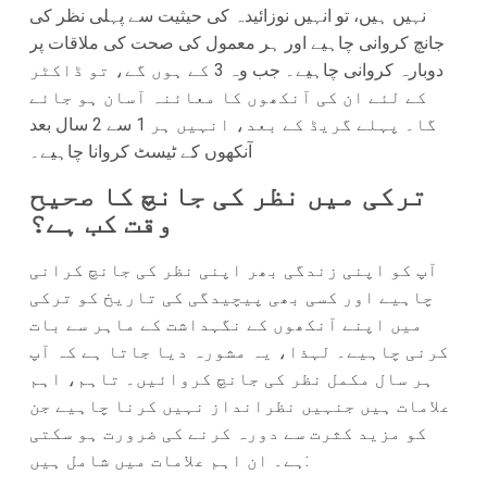
نہیں ہیں، تو انہیں نوزائیدہ کی حیثیت سے پہلی نظر کی
جانچ کروانی چاہیے اور ہر معمول کی صحت کی ملاقات پر
دوبارہ کروانی چاہیے۔ جب وہ 3 کے ہوں گے، تو ڈاکٹر
کے لئے ان کی آنکھوں کا معائنہ آسان ہو جائے
گا۔ پہلے گریڈ کے بعد، انہیں ہر 1 سے 2 سال بعد
آنکھوں کے ٹیسٹ کروانا چاہیے۔
ترکی میں نظر کی جانچ کا صحیح
وقت کب ہے؟
آپ کو اپنی زندگی بھر اپنی نظر کی جانچ کرانی
چاہیے اور کسی بھی پیچیدگی کی تاریخ کو ترکی
میں اپنے آنکھوں کے نگہداشت کے ماہر سے بات
کرنی چاہیے۔ لہذا، یہ مشورہ دیا جاتا ہے کہ آپ
ہر سال مکمل نظر کی جانچ کروائیں۔ تاہم، اہم
علامات ہیں جنہیں نظرانداز نہیں کرنا چاہیے جن
کو مزید کثرت سے دورہ کرنے کی ضرورت ہو سکتی
ہے۔ ان اہم علامات میں شامل ہیں: