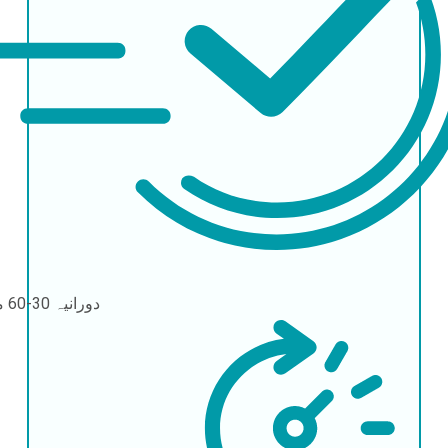
دورانیہ
30-60 منٹ