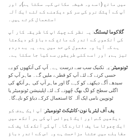
میں مائع (اسے وہ شیشہ مکانی کہہ سکتا ہے)، اور
آپ کے آپٹک نرو کی سر کو دیکھنے کے لئے ایک آلہ
استعمال کرتے ہیں۔
گلاکوما ٹیسٹنگ
: یہ نظر کے چیک اپ کا طریقہ کار آپ
کی آنکھوں کے اندر کے مائع کے دباؤ کو دیکھتا
ہے کہ آیا وہ معمول کی حد میں ہے۔ یہ بے درد،
تیز ہے، اور اسے کئی طریقوں سے کیا جا سکتا ہے۔
ٹونومیٹر
: یہ تکنیک سب سے درست ہے۔ آپ کی آنکھوں کو بے
حسی کرنے کے لئے آپ کو قطرے ملیں گے۔ ماہر آپ کو
سیدھے آگے دیکھنے کو کہے گا اور ماہر آپ کی ہر آنکھ کی
اگلی سطح کو لگ بھگ چُھونے کے لئے اپلینیشن ٹونومیٹر یا
ٹونوپین نامی ایک آلہ کا استعمال کرکے دباؤ کو ناپےگا۔
پف آف ایئر یا نون-کانٹیکٹ ٹونومیٹر
: آپ ایک ہدف کو
دیکھیں گے, اور ایک ڈیوائس آپ کی ہر آنکھ میں
ایک چھوٹا سا پف اتارے گا۔ آپ کی آنکھ کا پف کے
مقابلے میں جتنا مزاحمت ہے وہ اس کے اندر دباؤ