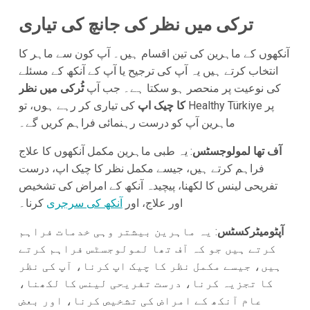
ترکی میں نظر کی جانچ کی تیاری
آنکھوں کے ماہرین کی تین اقسام ہیں۔ آپ کون سے ماہر کا
انتخاب کرتے ہیں یہ آپ کی ترجیح یا آپ کے آنکھ کے مسئلے
کی نوعیت پر منحصر ہو سکتا ہے۔ جب آپ
ٹُرکی میں نظر
کا چیک اپ
کی تیاری کر رہے ہوں، تو Healthy Türkiye پر
ماہرین آپ کو درست رہنمائی فراہم کریں گے۔
آف تھا لمولوجسٹس
: یہ طبی ماہرین مکمل آنکھوں کا علاج
فراہم کرتے ہیں، جیسے مکمل نظر کا چیک اپ، درست
تفریحی لینس کا لکھنا، پیچیدہ آنکھ کے امراض کی تشخیص
اور علاج، اور
آنکھ کی سرجری
کرنا۔
آپٹومیٹرکسٹس
: یہ ماہرین بیشتر وہی خدمات فراہم
کرتے ہیں جو کہ آف تھا لمولوجسٹس فراہم کرتے
ہیں، جیسے مکمل نظر کا چیک اپ کرنا، آپ کی نظر
کا تجزیہ کرنا، درست تفریحی لینس کا لکھنا،
عام آنکھ کے امراض کی تشخیص کرنا، اور بعض