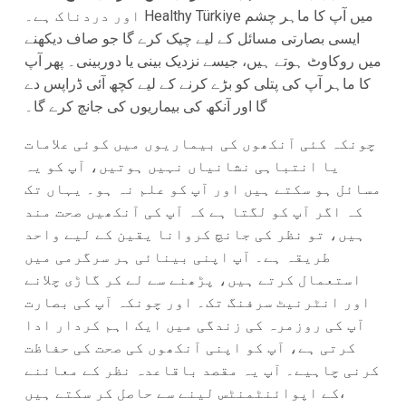
اور دردناک ہے۔ Healthy Türkiye میں آپ کا ماہر چشم
ایسی بصارتی مسائل کے لیے چیک کرے گا جو صاف دیکھنے
میں روکاوٹ ہوتے ہیں، جیسے نزدیک بینی یا دوربینی۔ پھر آپ
کا ماہر آپ کی پتلی کو بڑے کرنے کے لیے کچھ آئی ڈراپس دے
گا اور آنکھ کی بیماریوں کی جانچ کرے گا۔
چونکہ کئی آنکھوں کی بیماریوں میں کوئی علامات
یا انتباہی نشانیاں نہیں ہوتیں، آپ کو یہ
مسائل ہو سکتے ہیں اور آپ کو علم نہ ہو۔ یہاں تک
کہ اگر آپ کو لگتا ہے کہ آپ کی آنکھیں صحت مند
ہیں، تو نظر کی جانچ کروانا یقین کے لیے واحد
طریقہ ہے۔ آپ اپنی بینائی ہر سرگرمی میں
استعمال کرتے ہیں، پڑھنے سے لے کر گاڑی چلانے
اور انٹرنیٹ سرفنگ تک۔ اور چونکہ آپ کی بصارت
آپ کی روزمرہ کی زندگی میں ایک اہم کردار ادا
کرتی ہے، آپ کو اپنی آنکھوں کی صحت کی حفاظت
کرنی چاہیے۔ آپ یہ مقصد باقاعدہ نظر کے معائنے
کے اپوائنٹمنٹس لینے سے حاصل کر سکتے ہیں،