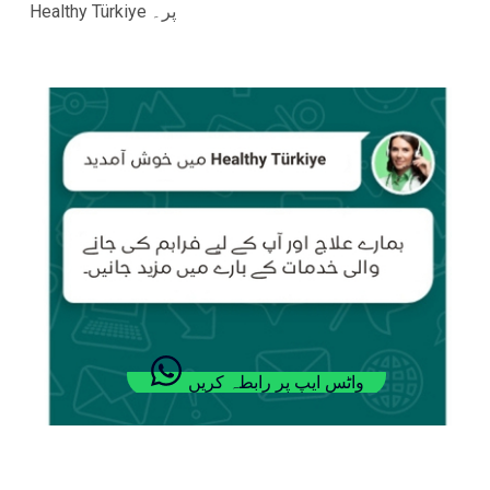
Healthy Türkiye پر۔
واٹس ایپ پر رابطہ کریں