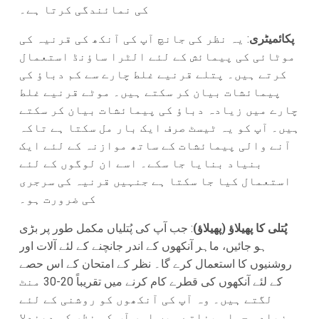
کی نمائندگی کرتا ہے۔
پکائمیٹری
: یہ نظر کی جانچ آپ کی آنکھ کی قرنیہ کی
موٹائی کی پیمائش کے لئے الٹرا ساؤنڈ استعمال
کرتے ہیں۔ پتلے قرنیے غلط چارے سے کم دباؤ کی
پیمائشات بیان کر سکتے ہیں۔ موٹے قرنیے غلط
چارے میں زیادہ دباؤ کی پیمائشات بیان کر سکتے
ہیں۔ آپ کو یہ ٹیسٹ صرف ایک بار مل سکتا ہے تاکہ
آنے والی پیمائشات کے ساتھ موازنہ کے لئے ایک
بنیاد بنایا جا سکے۔ اسے ان لوگوں کے لئے
استعمال کیا جا سکتا ہے جنہیں قرنیہ کی سرجری
کی ضرورت ہو۔
پُتلی کا پھیلاؤ (پھیلاؤ)
: جب آپ کی پُتلیاں مکمل طور پر بڑی
ہو جائیں، ماہر آنکھوں کے اندر جانچنے کے لئے آلات اور
روشنیوں کا استعمال کرے گا۔ نظر کے امتحان کے اس حصے
کے لئے آنکھوں کی قطرے کام کرنے میں تقریباً 20-30 منٹ
لگتے ہیں۔ وہ آپ کی آنکھوں کو روشنی کے لئے
زیادہ حساس بناتے ہیں اور آپ کی نظر کو دھندلا