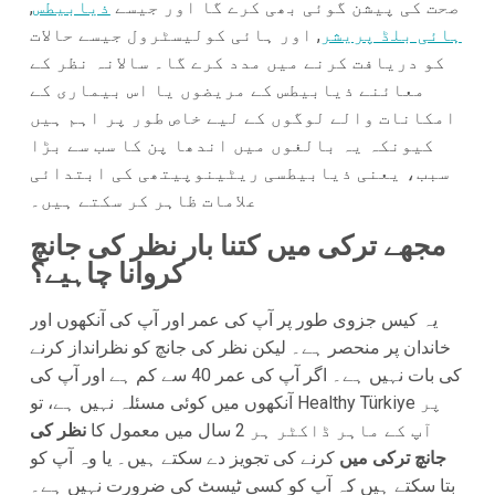
صحت کی پیشن گوئی بھی کرے گا اور جیسے
ذیابیطس
,
ہائی بلڈ پریشر
, اور ہائی کولیسٹرول جیسے حالات
کو دریافت کرنے میں مدد کرے گا۔ سالانہ نظر کے
معائنے ذیابیطس کے مریضوں یا اس بیماری کے
امکانات والے لوگوں کے لیے خاص طور پر اہم ہیں
کیونکہ یہ بالغوں میں اندھا پن کا سب سے بڑا
سبب، یعنی ذیابیطسی ریٹینوپیتھی کی ابتدائی
علامات ظاہر کر سکتے ہیں۔
مجھے ترکی میں کتنا بار نظر کی جانچ
کروانا چاہیے؟
یہ کیس جزوی طور پر آپ کی عمر اور آپ کی آنکھوں اور
خاندان پر منحصر ہے۔ لیکن نظر کی جانچ کو نظرانداز کرنے
کی بات نہیں ہے۔ اگر آپ کی عمر 40 سے کم ہے اور آپ کی
آنکھوں میں کوئی مسئلہ نہیں ہے، تو Healthy Türkiye پر
آپ کے ماہر ڈاکٹر ہر 2 سال میں معمول کا
نظر کی
جانچ ترکی میں
کرنے کی تجویز دے سکتے ہیں۔ یا وہ آپ کو
بتا سکتے ہیں کہ آپ کو کسی ٹیسٹ کی ضرورت نہیں ہے۔