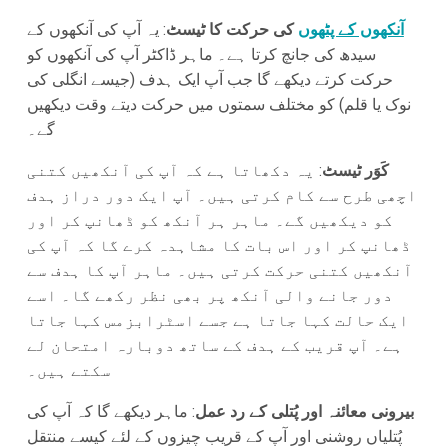
آنکھوں کے پٹھوں
کی حرکت کا ٹیسٹ
: یہ آپ کی آنکھوں کے
سیدھ کی جانچ کرتا ہے۔ ماہر ڈاکٹر آپ کی آنکھوں کو
حرکت کرتے دیکھے گا جب آپ ایک ہدف (جیسے انگلی کی
نوک یا قلم) کو مختلف سمتوں میں حرکت دیتے وقت دیکھیں
گے۔
کَوَر ٹیسٹ
: یہ دکھاتا ہے کہ آپ کی آنکھیں کتنی
اچھی طرح سے کام کرتی ہیں۔ آپ ایک دور دراز ہدف
کو دیکھیں گے۔ ماہر ہر آنکھ کو ڈھانپ کر اور
ڈھانپ کر اور اس بات کا مشاہدہ کرے گا کہ آپ کی
آنکھیں کتنی حرکت کرتی ہیں۔ ماہر آپ کا ہدف سے
دور جانے والی آنکھ پر بھی نظر رکھے گا۔ اسے
ایک حالت کہا جاتا ہے جسے اسٹرابزمس کہا جاتا
ہے۔ آپ قریب کے ہدف کے ساتھ دوبارہ امتحان لے
سکتے ہیں۔
بیرونی معائنہ اور پُتلی کے رد عمل
: ماہر دیکھے گا کہ آپ کی
پُتلیاں روشنی اور آپ کے قریب چیزوں کے لئے کیسے منتقل