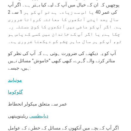
پوچھیں کہ ان کے خیال میں آپ کے لیے کیا بہتر ہے۔ اگر آپ
کی عمر 40 یا اس سے زیادہ ہے تو آپ کو ہر 1 سے 2
سال بعد اپنی آنکھوں کا معائنہ کروانا ضروری
ہے۔ اگر آپ کو ماضی میں آنکھوں کا کوئ مسئلہ رہ
چکا ہے، یا اگر آپ کے خاندان میں کسی کے پاس ہو
تو، آپ کو ہر سال ماہر چشم کو دیکھنا ضروری ہے۔
آپ کو یہ دیکھنے کی ضرورت ہوتی ہے کہ آپ کی نظر کو
متاثر کرنے والے گہرے، کبھی کبھی "خاموش" مسائل نہیں
ہیں، جیسے:
موتیابند
گلوکوما
عمر سے متعلق میکولر انحطاط
ذیابیطسی
ریٹینوپیتھی
اگر آپ کے بچے میں آنکھوں کے مسائل کے خطرے کے عوامل