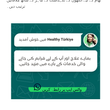
تھام کے لیے آنکھوں کے نگہداشت کے ماہر کے ساتھ ملاقاتیں
ترتیب دیں۔
واٹس ایپ پر رابطہ کریں