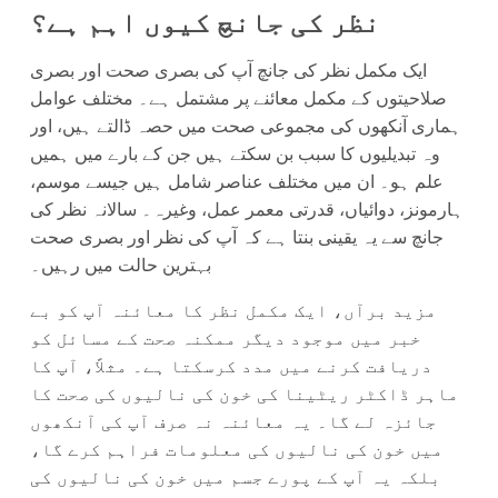
نظر کی جانچ کیوں اہم ہے؟
ایک مکمل نظر کی جانچ آپ کی بصری صحت اور بصری
صلاحیتوں کے مکمل معائنے پر مشتمل ہے۔ مختلف عوامل
ہماری آنکھوں کی مجموعی صحت میں حصہ ڈالتے ہیں، اور
وہ تبدیلیوں کا سبب بن سکتے ہیں جن کے بارے میں ہمیں
علم ہو۔ ان میں مختلف عناصر شامل ہیں جیسے موسم،
ہارمونز، دوائیاں، قدرتی معمر عمل، وغیرہ۔ سالانہ نظر کی
جانچ سے یہ یقینی بنتا ہے کہ آپ کی نظر اور بصری صحت
بہترین حالت میں رہیں۔
مزید برآں، ایک مکمل نظر کا معائنہ آپ کو بے
خبر میں موجود دیگر ممکنہ صحت کے مسائل کو
دریافت کرنے میں مدد کرسکتا ہے۔ مثلاً، آپ کا
ماہر ڈاکٹر ریٹینا کی خون کی نالیوں کی صحت کا
جائزہ لے گا۔ یہ معائنہ نہ صرف آپ کی آنکھوں
میں خون کی نالیوں کی معلومات فراہم کرے گا،
بلکہ یہ آپ کے پورے جسم میں خون کی نالیوں کی