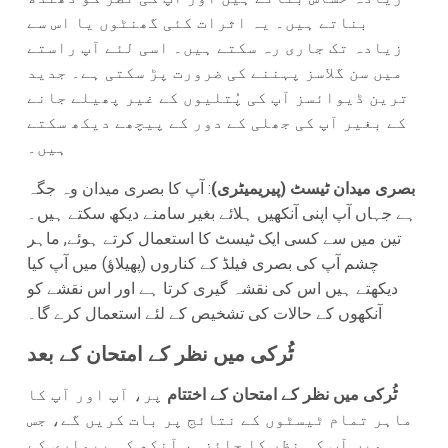
بناتے ہیں۔ یہ اثرات کئی گھنٹوں یا اس سے
زیادہ تک جاری رہ سکتے ہیں۔ اسی لئے آپ راستے
میں سن گلاسز پہننے کی ضرورت پڑ سکتی ہے۔ جدید
ترین ڈیوائسز آپ کی پُتلیوں کے غیر پھیلے جانے
کے بغیر آپ کی جھلی کے دور کے پیچھے دیکھ سکتے
ہیں۔
بصری میدان ٹیسٹ (پیریمیٹری)
: آپ کا بصری میدان وہ جگہ
ہے جہاں آپ اپنی آنکھیں ہلائے بغیر سامنے دیکھ سکتے ہیں۔
تین میں سے کسی ایک ٹیسٹ کا استعمال کرتے ہوئے, ماہر
چشم آپ کی بصری فیلڈ کے کناروں (پھیلاؤ) میں آپ کیا
دیکھتے ہیں اس کی نقشہ گیری کرتا ہے اور اس نقشے کو
آنکھوں کے حالات کی تشخیص کے لئے استعمال کرے گا۔
ٹُرکی میں نظر کے امتحان کے بعد
ٹُرکی میں نظر کے امتحان کے اختتام
پر، آپ اور آپ کا
ماہر تمام ٹیسٹوں کے نتائج پر بات کریں گے، جس
میں آپ کی نظر کا جائزہ، آنکھ کی بیماری کے