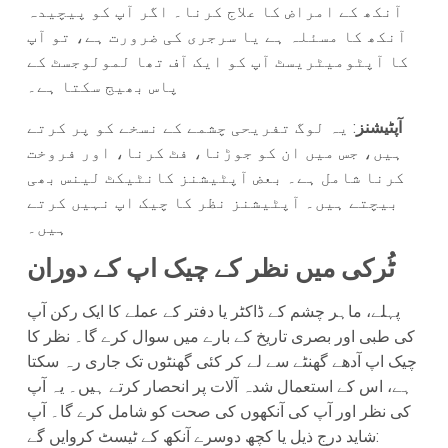
آنکھ کے امراض کا علاج کرنا۔ اگر آپ کو پیچیدہ
آنکھ کا مسئلہ ہے یا سرجری کی ضرورت ہے، تو آپ
کا آپٹومیٹریسٹ آپ کو ایک آف تھا لمولوجسٹ کے
پاس بھیج سکتا ہے۔
آپٹیشنز
: یہ لوگ تفریحی چشمے کے نسخے کو پر کرتے
ہیں، جس میں ان کو جوڑنا، فٹ کرنا، اور فروخت
کرنا شامل ہے۔ بعض آپٹیشنز کانٹیکٹ لینس بھی
بیچتے ہیں۔ آپٹیشنز نظر کا چیک اپ نہیں کرتے
ہیں۔
ٹُرکی میں نظر کے چیک اپ کے دوران
پہلے، ماہر چشم کے ڈاکٹر یا دفتر کے عملے کا ایک رکن آپ
کی طبی اور بصری تاریخ کے بارے میں سوال کرے گا۔ نظر کا
چیک اپ آدھے گھنٹے سے لے کر کئی گھنٹوں تک جاری رہ سکتا
ہے، اس کے استعمال شدہ آلات پر انحصار کرتے ہیں۔ یہ آپ
کی نظر اور آپ کی آنکھوں کی صحت کو شامل کرے گا۔ آپ
شاید درج ذیل یا کچھ دوسرے آنکھ کے ٹیسٹ کروایں گے: