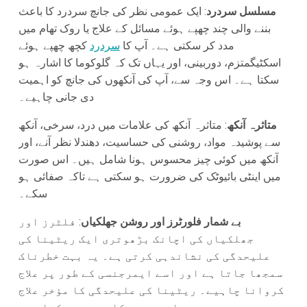
مسلسل سردرد
: ایک عمومی نظر کی جانچ سردرد کا باعث
بننے والی چند چھپے ہوئے مسائل کے علاج یا روک تھام میں
مدد کر سکتی ہے۔ آپ کا
سردرد
کچھ چھپے ہوئے
اسکٹیگمتزم، دوربینی، اور یہاں تک کہ گلوکوما کا اشارہ ہو
سکتا ہے۔ اس وجہ سے، آپ کی آنکھوں کی جانچ کو اہمیت
دی جانی چاہیے۔
متاثرہ آنکھ
: متاثرہ آنکھ کی علامات میں درد، سرخی، آنکھ
سے پوشیدہ مواد، روشنی کی حساسیت، دھندلا نظر آنے، اور
آنکھ میں کوئی چیز محسوس ہونا شامل ہیں۔ اس صورت
میں اینٹی بائیوٹک کی ضرورت ہو سکتی ہے تاکہ صفائی ہو
سکے۔
بے شمار فلورٹرز اور روشن جھلکیاں
: فلٹرز اور
جھلکیاں کی اچانک بڑھوتری ایک ریٹینا کی
علیحدگی کی نشاندہی کرتی ہے۔ یہ بہت خطرناک
سمجھا جاتا ہے اور اسے ایمرجنسی کے طور پر علاج
کروانا چاہیے۔ ریٹینا کی علیحدگی کا مؤخر علاج