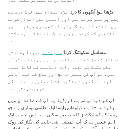
اندھے پن کا سبب بن سکتا ہے۔
بڑھتا ہوا آنکھوں کا درد
: بڑی تعداد میں لوگ درد کے
چشم پر صبر کرتے ہیں اور انہیں نظر انداز کرتے
ہیں۔ آنکھ کا درد گلوکوما، کھردری قرنیہ، اور
آنکھوں کے کینسر جیسی حالات کا اشارہ ہو سکتا
ہے۔
مسلسل سکونٹنگ کرنا
:
سکونٹنگ
عموماً بصارتی
مسائل کے حل کے لیے پائیدار نہیں ہوتا۔ اگر آپ
سکونٹنگ کی بغیر واضح دیکھنے کے قابل نہیں
ہیں، تو آپ کی بہتر جانچ اور علاج کے لیے آپ کو
اپنے آنکھوں کے نگہداشت کے ماہر سے ملنے کی
ضرورت ہوتی ہے۔
آپ کو ذیابیطس ہے اور/یا یہ آپ کے خاندان میں
پایا جاتا ہے
: ذیابیطس ایسا ایک نظامی بیماری ہے جو
ریٹینا کے کمپلیکشنز کا سبب بن سکتی ہے۔ اس لیے، یہ ایک
اہم عنصر ہے کہ آپ ہمیشہ اپنی حالت کی بگاڑ کی روک