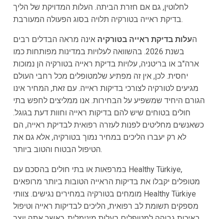
לחלוטין, גם אם חזרת הביתה. העלות המדויקת של הליך
בדיקת ראייה בטורקיה תלויה בסוג הפעולה המעורבת.
ה
עלות בדיקת ראייה בטורקיה
אינה מראה הבדלים רבים
בשנת 2026. בהשוואה לעלויות במדינות מפותחות כמו
ארה"ב או בריטניה, עלויות בדיקת ראייה בטורקיה הן נמוכות
יחסית. לכן, אין זה מפתיע שלמטופלים מכל רחבי העולם
מגיעים לטורקיה לצורכי בדיקות ראייה. עם זאת, המחיר אינו
הגורם היחיד שמשפיע על הבחירות. אנו ממליצים לחפש בתי
חולים בטוחים שיש להם בדיקות ראייה וחוות דעת בגוגל.
כשאנשים מחליטים לפנות לעזרה רפואית לבדיקת ראייה, הם
לא רק יעברו הליכים במחיר נמוך בטורקיה, אלא גם את
הטיפול הבטוח והטוב ביותר.
במרפאות או בתי חולים בהסכם עם Healthy Türkiye,
מטופלים יקבלו את בדיקות הראייה הטובות ביותר מרופאים
מומחים בטורקיה במחירים נגישים. צוותי Healthy Türkiye
מספקים תשומת לב רפואית, הליכים לבדיקות ראייה וטיפול
באיכות גבוהה למטופלים בעלות מינימלית. כאשר אתה יוצר