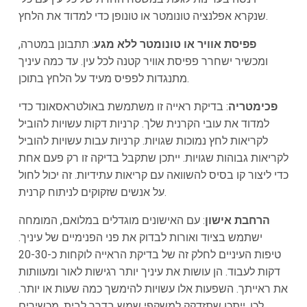
שנקרא אפלנציה טונומטר או טונופן כדי למדוד את הלחץ.
פפיסת אוויר או טונומטר ללא מגע
: תתבונן במטרה,
ומכשיר ישחרר פפיסת אוויר קטנה לכל עין. עד כמה עיניך
מתנגדות לפפיס מעיד על הלחץ בתוכן.
פכימטריה
: בדיקת ראייה זו משתמשת באולטראסאונד כדי
למדוד את עובי הקרנית שלך. קרניות דקות עשויות להוביל
לקריאות לחץ נמוכות שגויות. קרניות עבות עשויות להוביל
לקריאות גבוהות שגויות. ייתכן שתקבל בדיקה זו רק פעם אחת
כדי ליצור קו בסיס להשוואה עם קריאות עתידיות. זה יכול לחול
על אנשים שזקוקים לניתוח קרנית.
הרחבת אישון
: עם האישונים מוגדלים במלואם, המומחה
ישתמש בציוד ואורות לבדוק את פני הפנימיים של עיניך.
טיפות העיניים לחלק זה של בדיקת הראייה לוקחות כ-20-30
דקות לעבוד. הן עושות את עיניך יותר רגישות לאור ומעוותות
את ראייתך. השפעות אלו עשויות להימשך כמה שעות או יותר.
לכן, ייתכן שתזדקק למשקפי שמש בדרך לבית. מכשירים