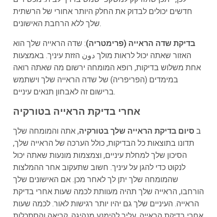
חדשים יכולים לבדוק את החלק היותר אחורי של הרשתית
שלך ללא הרחבת האישונים.
בדיקת שדה הראייה (פרימטריה)
: שדה הראייה שלך הוא
האזור שאתה יכול לראות מולך دون הזזת עיניך. באמצעות
אחת משלוש בדיקות, רופא המומחה ירשום מה שאתה רואה
במימדים (הפריפריה) של שדה הראייה שלך וישתמש
ברישום זה לאבחון תנאים עיניים.
אחרי בדיקת הראייה בטורקיה
ב
סיום בדיקת הראייה שלך בטורקיה
, אתה והמומחה שלך
תדונו בתוצאות כל הבדיקות, כולל הערכה של הראייה שלך,
הסיכון שלך למחלת עיניים, וצמצמות מונעות שאתה יכול
לנקוט כדי להגן על עיניך. חשוב שתעקוב אחר ההמלצות
שהמומחה שלך יתן לך לאחר מכן. אם האישונים שלך
הורחבו, הראייה שלך תהיה מעוותת לכמה שעות אחרי בדיקת
הראייה. העיניים שלך גם יהיו יותר רגישות לאור. לכמה שעות
אחרי בדיקת הראייה, עליך להימנע מנהיגה, קריאה והסתכלות