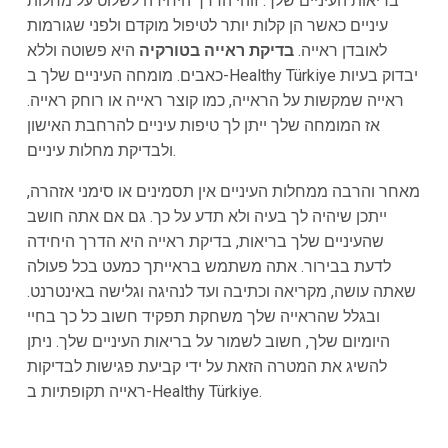
בריאות העיניים שלך. זוהי הדרך היחידה לשלוט על מחלות
עיניים כאשר הן קלות יותר לטיפול מוקדם ולפני שגורמות
לאובדן ראייה.
בדיקת ראייה בטורקיה
היא פשוטה וללא
כאבים. מומחה העיניים שלך ב-Healthy Türkiye יבדוק בעיות
ראייה שמקשות על הראייה, כמו קוצר ראייה או רוחק ראייה.
אז המומחה שלך ייתן לך טיפות עיניים להרחבת האישון
ולבדיקת מחלות עיניים.
מאחר והרבה ממחלות העיניים אין תסמינים או סימני אזהרה,
ייתכן שיהיה לך בעיה ולא תדע על כך. גם אם אתה חושב
שהעיניים שלך בריאות, בדיקת ראייה היא הדרך היחידה
לדעת בבירור. אתה משתמש בראייתך כמעט בכל פעולה
שאתה עושה, מקריאה וכתיבה ועד לנהיגה וגלישה באינטרנט.
ובגלל שהראייה שלך משחקת תפקיד חשוב כל כך בחיי
היומיום שלך, חשוב לשמור על בריאות העיניים שלך. ניתן
להשיג את המטרה הזאת על ידי קביעת פגישות לבדיקות
ראייה תקופתיות ב-Healthy Türkiye.