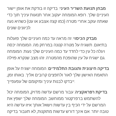
מבחן תנועת השריר העיני
: בדיקה זו בודקת את אופן יישור
העיניים שלך. רופא המומחה יעקוב אחר תנועות עיניך תוך כדי
שאתה עוקב אחרי מטרה (כמו קצה אצבע או עט) כשהיא נעה
לכיוונים שונים.
מבדק הכיסוי
: זה מראה עד כמה העיניים שלך פועלות
בתיאום. תשגיח על מטרה קטנה במרחק מה. המומחה יכסה
ויגלה כל עין כדי לחדד עד כמה העיניים שלך נעות. המומחה
גם ישגיח על עין שהופכת מהמטרה. זהו מצב שנקרא פזילה.
בדיקה חיצונית ותגובת התלמידים
: המומחה ישגיח על אופן
התאמת האישון שלך לאור ולחפצים קרובים אליך. באותו זמן,
ייבדקו לבנות עיניך ומיקומם של עפעפייך.
בדיקת רפראקציה
: עבור מרשם עדשה מדויק, המומחה יכול
להשתמש ברפרקטור ממוחשב. המומחה שלך ישפץ את
המרשם על ידי הכיף בין עדשות וישאל אותך איזו עדשה היא
טובה יותר. אם אינך דורש עדשות מתוקנות, לא תעבור בדיקה