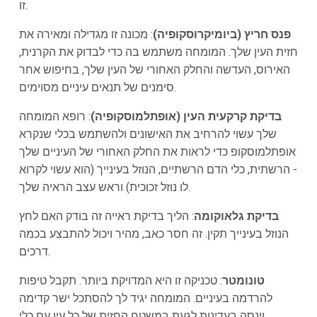
זו.
פנס חריץ (ביומיקרוסקופיה)
: מכונה זו מגדילה ומאירה את
חזית העין שלך. המומחה משתמש בה כדי לבדוק את הקרנית,
האירוס, העדשה והחלק האחורי של העין שלך, בחיפוש אחר
סימנים של תנאים עיניים מסוימים.
בדיקת קרקעית העין (אופתלמוסקופיה)
: רופא המומחה
שלך עשוי להרחיב את האישונים ולהשתמש בכלי שנקרא
אופתלמוסקופ כדי לראות את החלק האחורי של העיניים שלך
- הרשתית, כלי הדם הרשתיים, הנוזל בעינייך (הוא עשוי לקרוא
לו נוזל זכוכית) וראש עצב הראיה שלך.
בדיקת גלאוקומה
: הליך בדיקת ראייה זה בודק האם לחץ
הנוזל בעינייך תקין. זה חסר כאב, מהיר ויכול להתבצע בכמה
דרכים.
טונומטר
: טכניקה זו היא המדויקת ביותר. תקבל טיפות
להרדמה בעיניים. המומחה יגיד לך להסתכל ישר קדימה
וינסה בעדינות לגעת במשטח החזית של כל עין עם כלי