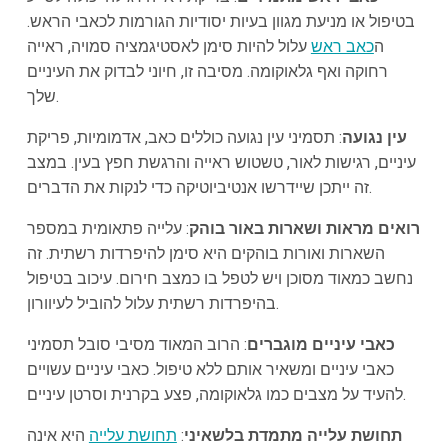
בטיפול או מניעת מגוון בעיות יסודיות הגורמות לכאבי הראש.
ה
כאב ראש
עלול להיות סימן לאסטיגמציה סמויה, ראייה
רחוקה ואף גלאוקומה. מסיבה זו, חיוני לבדוק את העיניים
שלך.
עין נגועה
: תסמיני עין נגועה כוללים כאב, אדמומיות, פריקת
עיניים, רגישות לאור, טשטוש ראייה והרגשת חפץ בעין. במצב
זה ייתכן שיידרשו אנטיביוטיקה כדי לנקות את הדברים.
רואים מראות ושארות באור בוהק
: עלייה פתאומית במספר
השארות ואורות בוהקים היא סימן להיפרדות רשתית. זה
נחשב כמאוד מסוכן ויש לטפל בו כמצב חירום. עיכוב בטיפול
בהיפרדות רשתית עלול להוביל לעיוורון.
כאבי עיניים מוגברים
: הרוב המאוד מסיבי סובל תסמיני
כאבי עיניים ומשאיר אותם ללא טיפול. כאבי עיניים עשויים
להעיד על מצבים כמו גלאוקומה, פצע בקרנית וסרטן עיניים.
תחושת עלייה מתמדת בלשאיני
:
תחושת עלייה
היא אינה