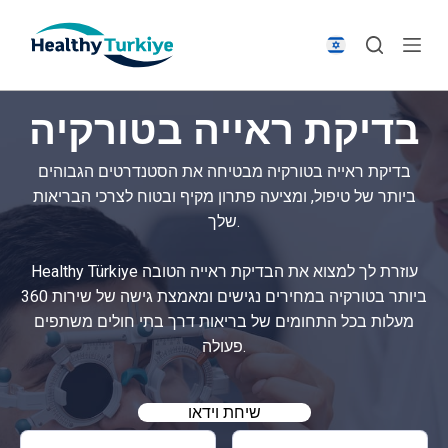
S
k
i
p
בדיקת ראייה בטורקיה
t
o
בדיקת ראייה בטורקיה מבטיחה את הסטנדרטים הגבוהים
c
ביותר של טיפול, ומציעה פתרון מקיף ובטוח לצרכי הבריאות
o
שלך.
n
t
Healthy Türkiye עוזרת לך למצוא את הבדיקת ראייה הטובה
e
ביותר בטורקיה במחירים נגישים ומאמצת גישה של שירות 360
n
מעלות בכל התחומים של בריאות דרך בתי חולים משתפים
t
פעולה.
שיחת וידאו