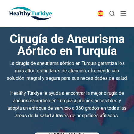
S
k
i
p
Cirugía de Aneurisma
t
o
Aórtico en Turquía
c
o
La cirugía de aneurisma aórtico en Turquía garantiza los
n
más altos estándares de atención, ofreciendo una
t
solución integral y segura para sus necesidades de salud.
e
n
Healthy Türkiye le ayuda a encontrar la mejor cirugía de
t
aneurisma aórtico en Turquía a precios accesibles y
adopta un enfoque de servicio a 360 grados en todas las
áreas de la salud a través de hospitales afiliados.