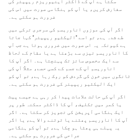
سکتا ہے آپ کے ڈاکٹر اینیوریزم ریپیئر کی
سفارش کریں، یا آپ کو ہنگامی صورت میں اس کی
ضرورت ہو سکتی ہے۔
اگر آپ کی موزوں اناوریسم کی سرجری ترکی میں
طے شدہ ہے، تو اسے "الیکٹیو ریپیئر" کہا جاتا
ہے کیونکہ یہ اس صورت میں ضروری ہوتا ہے جب آپ
کا اناوریسم تیزی سے بڑھتا ہے یا مقام کے لحاظ
سے ایک مخصوص سائز تک پہنچتا ہے۔ اگر آپ کا
اناوریسم آپ کے جسم کے کسی حصے، مثلاً آپ کی
ٹانگوں میں خون کی گردش کو روک رہا ہے، تو آپ کو
ایک الیکٹیو ریپیئر کی ضرورت ہو سکتی ہے۔
اگر آپ کی حالت علامات پیدا کر رہی ہے جیسے پیٹ
یا کمر میں تکلیف، آپ کا ڈاکٹر ممکنہ طور پر
ایک ہنگامی آپریشن کی تجویز کر سکتا ہے۔ اگر
آپ کا اناوریسم پھٹنے یا ٹوٹنے والا ہے، یا اگر
یہ پہلے ہی پھٹا ہو چکا ہے، تو آپ کو ہنگامی
جراحی کی ضرورت ہو سکتی ہے۔