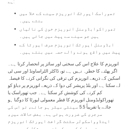
ہے:
تھوراسک ایورٹک انوریزم سینے کے خلا میں
بنتے ہیں۔
تھوراکوابڈومنل انوریزم خون کی نالیاں
ہیں جو سینے سے پیٹ میں جاتی ہیں۔
ابڈومنل ایورٹک انوریزم صرف ایورٹا کے
پیٹ میں واقع ہونے والے حصہ میں بنتے ہیں۔
انوریزم کا علاج اس کی سختی اور سائز پر انحصار کرتا ہے۔
اگر پھٹنے کا خطرہ نہیں ہے تو، ڈاکٹر الٹراساونڈ اور سی ٹی
اسکین کے ذریعے انوریزم کی ترقی کی نگرانی کرنے کا فیصلہ
لے سکتا ہے اور بلڈ پریشر کی دوا کے ذریعے انوریزم پر دباؤ کو
کم کرنے کی کوشش کر سکتا ہے۔ جب تھوراسک یا
تھوراکوابڈومنل انوریزم کا قطر معمولی ایورٹا کا دوگنا ہو
جائے، یا تقریباً 5.5 سینٹی میٹر ہو جائے، تو اس کی
سرجری کی ضرورت ہوتی ہے۔ بعض حالات میں،
اینڈوواسکولر سٹنٹ گرافٹ ایورٹک انوریزم
ریپیئر، ایک کم سے کم انویسی شکل کی سرجری