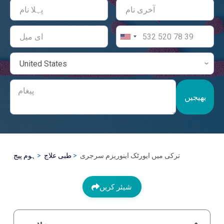
بھیجیں
ترکی میں ایورٹک اینوریزم سرجری
طبی علاج
ہوم پیج
شیئر کریں