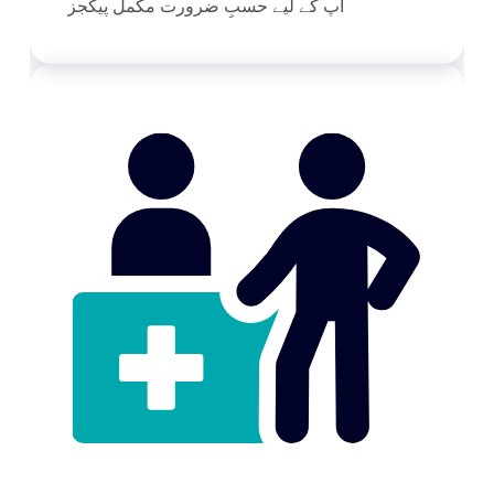
آپ کے لیے حسبِ ضرورت مکمل پیکجز