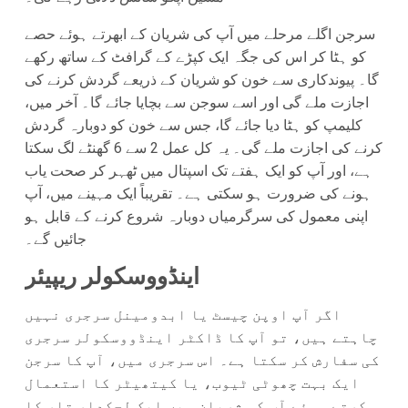
سرجن اگلے مرحلے میں آپ کی شریان کے ابھرتے ہوئے حصے
کو ہٹا کر اس کی جگہ ایک کپڑے کے گرافٹ کے ساتھ رکھے
گا۔ پیوندکاری سے خون کو شریان کے ذریعے گردش کرنے کی
اجازت ملے گی اور اسے سوجن سے بچایا جائے گا۔ آخر میں،
کلیمپ کو ہٹا دیا جائے گا، جس سے خون کو دوبارہ گردش
کرنے کی اجازت ملے گی۔ یہ کل عمل 2 سے 6 گھنٹے لگ سکتا
ہے، اور آپ کو ایک ہفتے تک اسپتال میں ٹھہر کر صحت یاب
ہونے کی ضرورت ہو سکتی ہے۔ تقریباً ایک مہینے میں، آپ
اپنی معمول کی سرگرمیاں دوبارہ شروع کرنے کے قابل ہو
جائیں گے۔
اینڈووسکولر ریپیئر
اگر آپ اوپن چیسٹ یا ابدومینل سرجری نہیں
چاہتے ہیں، تو آپ کا ڈاکٹر اینڈووسکولر سرجری
کی سفارش کر سکتا ہے۔ اس سرجری میں، آپ کا سرجن
ایک بہت چھوٹی ٹیوب، یا کیتھیٹر کا استعمال
کرتے ہوئے آپ کی شریان میں ایک لچکدار تار کا