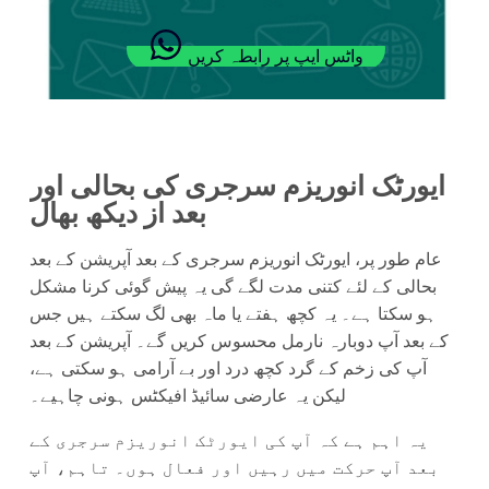
واٹس ایپ پر رابطہ کریں
ایورٹک انوریزم سرجری کی بحالی اور
بعد از دیکھ بھال
عام طور پر، ایورٹک انوریزم سرجری کے بعد آپریشن کے بعد
بحالی کے لئے کتنی مدت لگے گی یہ پیش گوئی کرنا مشکل
ہو سکتا ہے۔ یہ کچھ ہفتے یا ماہ بھی لگ سکتے ہیں جس
کے بعد آپ دوبارہ نارمل محسوس کریں گے۔ آپریشن کے بعد
آپ کی زخم کے گرد کچھ درد اور بے آرامی ہو سکتی ہے،
لیکن یہ عارضی سائیڈ افیکٹس ہونی چاہیے۔
یہ اہم ہے کہ آپ کی ایورٹک انوریزم سرجری کے
بعد آپ حرکت میں رہیں اور فعال ہوں۔ تاہم، آپ