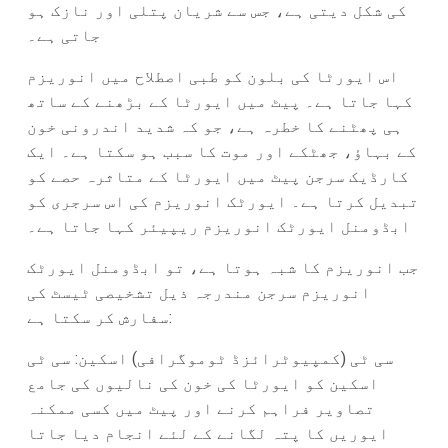
کی شکل دیتی ہے، جس سے شریان پتلی اور نازک ہو
جاتی ہے۔
اس ایورٹا کی بلون کو طبی اصطلاح میں انوریزم
کہا جاتا ہے۔ پیٹ میں ایورٹا کے بڑھنے کے ساتھ
ہی پھٹنے کا خطرہ ہے، جو کہ شدید اندرونی خون
کے بہاؤ، جھٹکے اور موت کا سبب ہو سکتا ہے۔ ایک
کارڈیک سرجن پیٹ میں ایورٹا کے متاثرہ حصے کو
تبدیل کرتا ہے۔ ایورٹک انوریزم کی اس سرجری کو
ابڈومنل ایورٹک انوریزم ریپیئر کہا جاتا ہے۔
جب انوریزم کا شبہ ہوتا ہے، تو ابڈومنل ایورٹک
انوریزم سرجن مندرجہ ذیل تشخیصی ٹیسٹ کی
سفارش کر سکتا ہے:
سی ٹی (کمپیوٹرائزڈ ٹوموگرافی) اسکین: سی ٹی
اسکین کو ایورٹا کی خون کی نالیوں کی جامع
تصاویر فراہم کرنے اور پیٹ میں کسی ممکنہ
ایوریں کا پتہ لگانے کے لئے انجام دیا جاتا