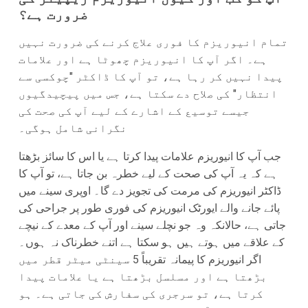
ضرورت ہے؟
تمام انیوریزم کا فوری علاج کرنے کی ضرورت نہیں
ہے۔ اگر آپ کا انیوریزم چھوٹا ہے اور علامات
پیدا نہیں کر رہا ہے، تو آپ کا ڈاکٹر "چوکسی سے
انتظار" کی صلاح دے سکتا ہے، جس میں پیچیدگیوں
جیسے توسیع کے اشارے کے لیے آپ کی صحت کی
نگرانی شامل ہوگی۔
جب آپ کا انیوریزم علامات پیدا کرتا ہے یا اس کا سائز بڑھتا
ہے کہ یہ آپ کی صحت کے لیے خطرہ بن جاتا ہے، تو آپ کا
ڈاکٹر انیوریزم کی مرمت کی تجویز دے گا۔ اوپری سینے میں
پائے جانے والے ایورٹک انیوریزم کی فوری طور پر جراحی کی
جاتی ہے، حالانکہ وہ جو نچلے سینے اور آپ کے معدے کے نیچے
کے علاقے میں ہوتے ہیں ہو سکتا ہے اتنے خطرناک نہ ہوں۔
اگر انیوریزم کا پیمانہ تقریباً 5 سینٹی میٹر قطر میں
بڑھتا ہے اور مسلسل بڑھتا ہے یا علامات پیدا
کرتا ہے، تو سرجری کی سفارش کی جاتی ہے۔ ہو