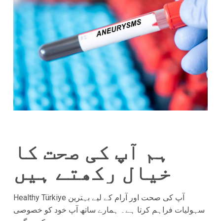
ہم آپ کی صحت کا
خیال رکھتے ہیں
Healthy Türkiye آپ کی صحت اور آرام کے لیے بہترین
سہولیات فراہم کرتا ہے۔ ہمارے ساتھ آپ خود کو خصوصی