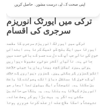
اپنی صحت کے لیے درست مشورہ حاصل کریں
ترکی میں ایورٹک انوریزم
سرجری کی اقسام
ترکی میں ایورٹک انوریزم سرجری کا مقصد
ایورٹا میں ایک بلج کو ٹھیک کرنا ہے، ابتدائی
خون کی نالی جب آپ کے دل سے جسم کے باقی حصے میں
جاتی ہے۔ نالیاں اکثر موٹی، مضبوط دیواریں
ہوتی ہیں، لیکن کچھ بیماریاں یا جینی خلافت
انکو کمزور کر سکتی ہیں۔ کمزور دیواروں کے خلاف
آپ کے خون کا مستقل دباؤ انکے پھولنے کا باعث
بن سکتا ہے۔ نتیجتاً، ایک بیلون نما ابھار جو
انوریزم کہلاتا ہے بنتا ہے۔ یہ ہنگامی حالت بن
سکتی ہے اگر یہ بہت بڑا ہو کر پھٹ جائے۔
نتیجتاً، اسکا علاج جلد از جلد کرنا ضروری ہوتا