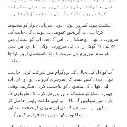
فریم، ایک خاص کپڑے کی ٹیوب جسے سٹینٹ گرافٹ
کہتے ہیں، لگانے کے لیے استعمال کرتا ہے۔
اسٹینٹ پیوند کمزور ہوتی ہوئی شریانی دیوار کو مضبوط
کرتا ہے۔ یہ آپریشن عمومی بے ہوشی کی حالت کی
ضرورت نہ بھی ہو سکتا ہے۔ اس کے بعد، آپ کو اسپتال میں
24 سے 72 گھنٹے رہنے کی ضرورت ہوگی۔ تاہم، اس عمل
کو تمام انیوریزم کی مرمت کے لئے استعمال نہیں کیا جا
سکتا۔
آپ کو دل کی بحالی کے پروگرام میں شرکت کرنی چاہیے،
خواہ آپ نے کس قسم کی سرجری کروائی ہو۔ وہاں، آپ
اپنے کھانے کے منصوبے کو ایڈجسٹ کرنے، سگریٹ نوشی
چھوڑنے، تناؤ کو سنبھالنے، اور ورزش کرنے کے طریقوں کے
بارے میں سیکھیں گے تاکہ آپ اپنی طاقت واپس حاصل کر
سکیں۔ یہ سب آپ کے دل اور شریان کو صحت مند اور
طاقتور رکھنے میں مدد فراہم کریں گے۔
آپ کو کب اور کیوں انیوریزم ریپیئر کی