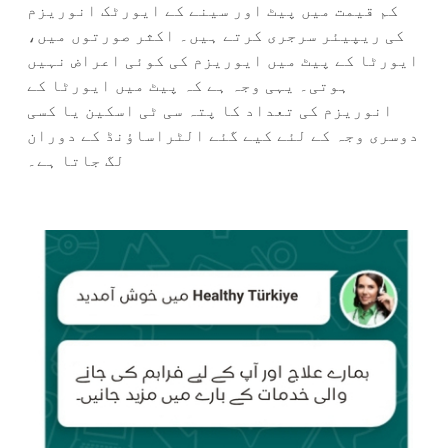
کم قیمت میں پیٹ اور سینے کے ایورٹک انوریزم
کی ریپیئر سرجری کرتے ہیں۔ اکثر صورتوں میں،
ایورٹا کے پیٹ میں ایوریزم کی کوئی اعراض نہیں
ہوتی۔ یہی وجہ ہے کہ پیٹ میں ایورٹا کے
انوریزم کی تعداد کا پتہ سی ٹی اسکین یا کسی
دوسری وجہ کے لئے کیے گئے الٹراساؤنڈ کے دوران
لگ جاتا ہے۔