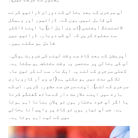
آپ سرجری کے بعد بحالی کے دوران ڈرائیو کرنے
کی قابل نہیں ہوں گے۔ ڈرائیور اور وہیکل
لائسنسنگ ایجنسی (ڈی وی ایل اے) یا اپنے ڈاکٹر
سے معلوم کریں کہ آپ کب دوبارہ ڈرائیو میں
شامل ہو سکتے ہیں۔
آپریشن کے بعد کام سے وقت لینے کی ضرورت ہوگی۔
آپ کی بحالی پر منحصر یہ وقت مختلف ہو سکتا ہے۔
کھلی سرجری کے لئے یہ ایک ماہ سے لے کر تین ماہ
تک کی مدت میں ہو سکتی ہے (ای وی آر کاروباری
سرجری کے لئے)۔ اپنے سرجن سے مشورہ کریں۔ اس کے
بارے میں اپنے ملازمت دار کے ساتھ گفتگو کرنا
یا اگر آپ خود مختار ہوں تو پلان بنانا اہم ہوتا
ہے۔ جب آپ تیار ہوں تو کام پر واپس آنا بحالی
میں کے لیے اہم ہوتا ہے۔