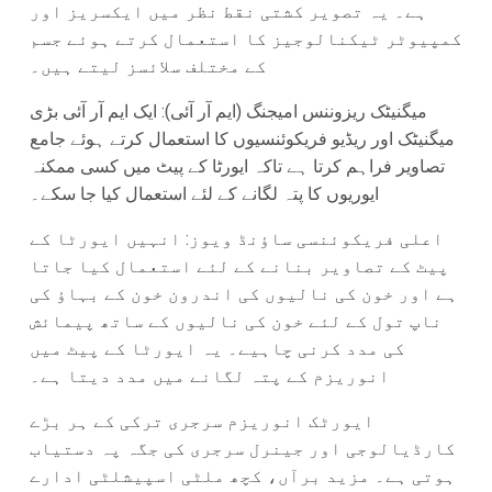
ہے۔ یہ تصویر کشتی نقط نظر میں ایکسریز اور
کمپیوٹر ٹیکنالوجیز کا استعمال کرتے ہوئے جسم
کے مختلف سلائسز لیتے ہیں۔
میگنیٹک ریزوننس امیجنگ (ایم آر آئی): ایک ایم آر آئی بڑی
میگنیٹک اور ریڈیو فریکوئنسیوں کا استعمال کرتے ہوئے جامع
تصاویر فراہم کرتا ہے تاکہ ایورٹا کے پیٹ میں کسی ممکنہ
ایوریوں کا پتہ لگانے کے لئے استعمال کیا جا سکے۔
اعلی فریکوئنسی ساؤنڈ ویوز: انہیں ایورٹا کے
پیٹ کے تصاویر بنانے کے لئے استعمال کیا جاتا
ہے اور خون کی نالیوں کی اندرون خون کے بہاؤ کی
ناپ تول کے لئے خون کی نالیوں کے ساتھ پیمائش
کی مدد کرنی چاہیے۔ یہ ایورٹا کے پیٹ میں
انوریزم کے پتہ لگانے میں مدد دیتا ہے۔
ایورٹک انوریزم سرجری ترکی کے ہر بڑے
کارڈیالوجی اور جینرل سرجری کی جگہ پہ دستیاب
ہوتی ہے۔ مزید برآں، کچھ ملٹی اسپیشلٹی ادارے