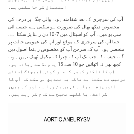
استعمال کی جا سکتی ہے۔
آپ کی سرجری کے بعد شفامند ہونے والی جگہ پر درجے کی
مخصوص دیکھ بھال کی ضرورت ہو سکتی ہے، جیسے آئی
سی یو میں۔ آپ کو اسپتال میں 7-10 دن رہنا پڑ سکتا ہے،
جتنا آپ کی سرجری کے موقع اور آپ کی عمومی حالت پر
منحصر ہو۔ آپ کے سرجن آپ کو مخصوص رہنما اصول دیں
گے، جیسے کہ جب تک آپ کے چیرا کے مکمل ٹھیک نہیں ہوتے
کچھ بھی نہ اٹھائیں جو 10 سے 15 پاؤنڈ سے زیادہ ہو۔
آپ کا ڈاکٹر کبھی کبھار کوئی امیجنگ اسٹڈی
ترتیب دے سکتا ہے تاکہ یہ تصدیق ہو سکے کہ آپ کا
انوریزم دوبارہ نہیں بن رہا ہے اور کہ پیچ،
گرافٹ، یا کلپس صحیح سے کام کر رہے ہیں۔