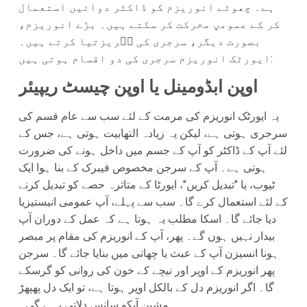
ہے۔ چھوٹے انوریزم کو ڈاکٹر دوائیں استعمال
کر کے عمومڼ مخركت کر سکتے ہیں۔ بڑے انوریزم،
بصورت دیگر، سرجری کی ضۚریزتیا کرتے ہیں۔
ایورٹک انوریزم سرجری کی دو اقسام ہوتی ہیں:
اوپن ابڈومینل یا اوپن چیسٹ ریپیئر
یہ ایورٹک انوریزم کی مرمت کے لئے سب سے عام قسم کی
سرجری ہوتی ہے، لیکن یہ زیادہ التهابیت ہوتی ہے، جس کے
لئے آپ کے ڈاکٹر کو آپ کے جسم میں داخل ہونے کی ضرورت
ہوتی ہے۔ آپ کے سرجن مخصوص فیبرک کے بنا ہوا ایک
ٹیوب، یا "تبدیل کریں"، ایورٹا کے متاثرہ حصے کو تبدیل کرنے
کے لئے استعمال کرے گا۔ سب سے پہلے، آپ عمومی انیستیزیا
دیا جائے گا۔ اسکا مطلب یہ ہوتا ہے کہ عمل کے دوران آپ
بیدار نہیں ہوں گے۔ پھر، آپ کے انوریزم کی مقام پر مبصر
ہونا انسیزن آپ کے عبث یا چھاتی میں بنایا جائے گا۔ سرجن
پھر انوریزم کے اوپر اور نیچے کے خون کی روانی کو گرسکے
گا۔ اگر انوریزم دل کے بالکل اوپر ہوتا ہے، تو ایک دل پھپھڑ
مشین آپکو سانس دلاتی رہے گی۔