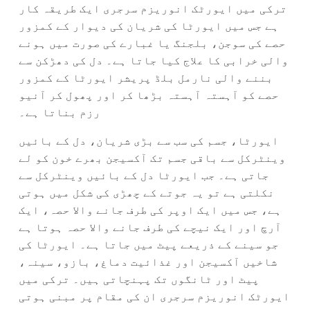
ترکی میں ایورٹک انوریزم سرجری ایک طریقہ کار
ہے جس میں ایورٹا کی شریان کی دیوار کے کمزور
حصے کی سوجن، بلجنگ یا غبارے کی صورت میں ہونے
والی خرابی کا علاج کیا جاتا ہے۔ دل کی دھڑکن سے
بننے والی نارمل بلڈ پریشر ایورٹا کے کمزور
حصے کو آہستہ آہستہ بڑھا کر اور پھول کر آنیو
رزم بناتا ہے۔
ایورٹا، جسم کی سب سے بڑی شریان، دل کے بائیں
وینٹرکل سے باقی جسم تک آکسیجن بھرے خون کو لے
جاتی ہے۔ جب ایورٹا دل کے بائیں وینٹرکل سے
نکلتی ہے تو یہ جوتے کے چھڑی کی شکل میں ہوتی
ہے، جس میں ایک اوپر کی طرف جانے والا حصہ، ایک
آرچ اور ایک نیچے کی طرف جانے والا حصہ ہوتا ہے
جو سینے کے ذریعے پیٹ میں جاتا ہے۔ ایورٹا کی
شاخیں آکسیجن اور غذائیت دماغ، بازو، سینہ،
پیٹ اور ٹانگوں تک پہنچاتی ہیں۔ ترکی میں
ایورٹک انوریزم سرجری ان کی مقام پر مبنی ہوتی