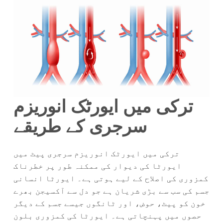
ترکی میں ایورٹک انوریزم
سرجری کے طریقے
ترکی میں ایورٹک انوریزم سرجری پیٹ میں
ایورٹا کی دیوار کی ممکنہ طور پر خطرناک
کمزوری کی اصلاح کے لیے ہوتی ہے۔ ایورٹا انسانی
جسم کی سب سے بڑی شریان ہے جو دل سے آکسیجن بھرے
خون کو پیٹ، حوض، اور ٹانگوں جیسے جسم کے دیگر
حصوں میں پہنچاتی ہے۔ ایورٹا کی کمزوری بلون