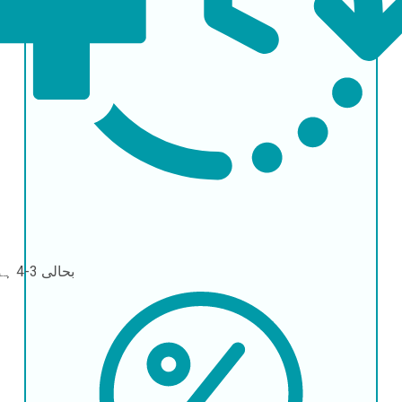
بحالی
3-4 ہفتے