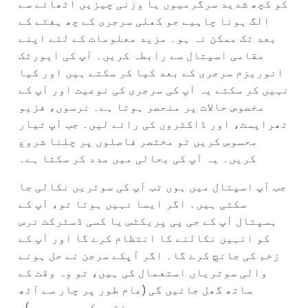
کو کچھ شدید سرگرمیوں یا وزنی چیزیں اٹھانے سے
الگ ہونا چاہیے جو کھلی سرجری کے چھ ہفتے کے
بعد تک ممکن نہ ہو۔ مزید معلومات کے لئے اپنے
مقامی اسپتال سے رابطہ کریں۔ آپ کی ایورٹک
انوریزم سرجری کے بعد کیا کر سکتے ہیں اور کیا
نہیں کر سکتے یہ آپ کی سرجری کی نوعیت اور آپ کے
مخصوص حالات پر منحصر ہوتا ہے۔ نرسوں، فزیو
تھراپسٹ، اور ڈاکٹروں کی رائے لیں۔ جب آپ تیار
محسوس کریں تو مختصر فاصلوں پر چلنا شروع
کریں۔ یہ آپ کی بحالی میں مدد کر سکتا ہے۔
جب آپ اسپتال میں ہوں تب آپ کی سوتریں نکالی جا
سکتی ہیں۔ اگر ایسا نہیں ہوتا تو، آپ کے
ہسپتال آپ کے جی پی پریکٹس یا کسی ڈسٹرکٹ نرس
کو انہیں نکالنے کا انتظام کرے گا اور آپ کے
زخم کی جانچ کرے گا۔ اگر آپکے سرجن نے حل ہونے
والی سوتریاں استعمال کی ہیں، تو وہ وقت کے
ساتھ گھل جائیں گی (عام طور پر چار سے آٹھ
ہفتوں کے عرصے میں)۔