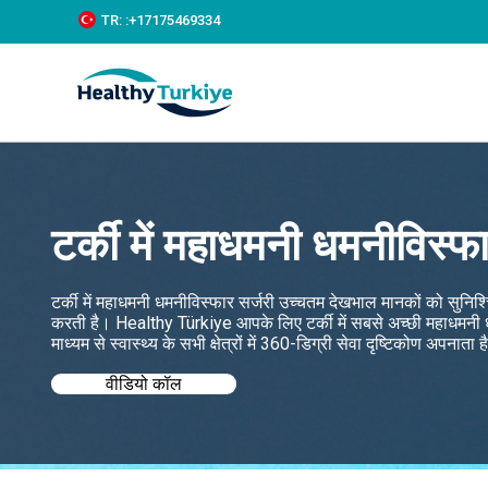
S
TR:
:+‪17175469334‬
k
i
p
t
o
c
o
n
t
e
टर्की में महाधमनी धमनीविस्फा
n
t
टर्की में महाधमनी धमनीविस्फार सर्जरी उच्चतम देखभाल मानकों को सुनिश
करती है। Healthy Türkiye आपके लिए टर्की में सबसे अच्छी महाधमनी धमन
माध्यम से स्वास्थ्य के सभी क्षेत्रों में 360-डिग्री सेवा दृष्टिकोण अपनाता 
वीडियो कॉल