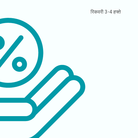
रिकवरी
3-4 हफ्ते