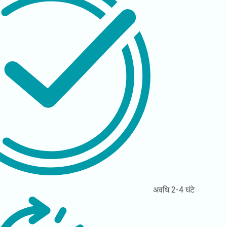
अवधि
2-4 घंटे