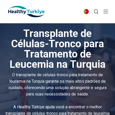
S
k
i
p
Transplante de
t
o
Células-Tronco para
c
Tratamento de
o
n
Leucemia na Turquia
t
e
O transplante de células-tronco para tratamento de
n
leucemia na Turquia garante os mais altos padrões de
t
cuidado, oferecendo uma solução abrangente e segura
para suas necessidades de saúde.
A Healthy Türkiye ajuda você a encontrar o melhor
transplante de células-tronco para tratamento de leucemia